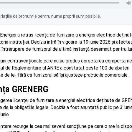
iațiile de pronunție pentru nume proprii sunt posibile.
ergiei a retras licența de furnizare a energiei electrice deținu
a instituției. Decizia intră în vigoare la 19 iunie 2026 și afecte
 întrerupere de furnizorul de ultimă instanță desemnat pentru lun
iuni contravenționale care nu au produs corectarea comportamen
etul de Reglementare al ANRE a constatat peste 100 de abateri
de lei, fără ca furnizorul să își ajusteze practicile comerciale.
ența GRENERG
erea licenței de furnizare a energiei electrice deținute de GR
de la obligațiile legale. Decizia a fost anunțată public pe 3 iuni
unie.
tare recurge la cea mai severă sancțiune pe care o are la dispo