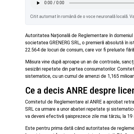
Citit automat în română de o voce neuronală locală. Var
Autoritatea Națională de Reglementare în domeniul En
societatea GRENERG SRL, o premieră absolută în istori
22.564 de locuri de consum, care vor fi preluate fără
Măsura vine după aproape un an de controale, sancț
sesizări repetate din partea consumatorilor. Comit
sistematice, cu un cumul de amenzi de 1,165 milioane 
Ce a decis ANRE despre lic
Comitetul de Reglementare al ANRE a aprobat retrag
SRL ca urmare a unor abateri repetate și sistematice 
va deveni efectivă șaisprezece zile mai târziu, la 19 i
Este pentru prima dată când autoritatea de reglemen