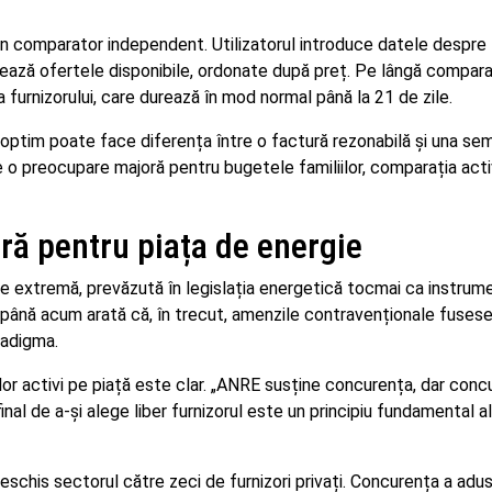
n comparator independent. Utilizatorul introduce datele despre
șează ofertele disponibile, ordonate după preț. Pe lângă compara
urnizorului, care durează în mod normal până la 21 de zile.
or optim poate face diferența între o factură rezonabilă și una sem
e o preocupare majoră pentru bugetele familiilor, comparația acti
ă pentru piața de energie
ne extremă, prevăzută în legislația energetică tocmai ca instrum
 până acum arată că, în trecut, amenzile contravenționale fusese
radigma.
ilor activi pe piață este clar. „ANRE susține concurența, dar conc
final de a-și alege liber furnizorul este un principiu fundamental al
 deschis sectorul către zeci de furnizori privați. Concurența a ad