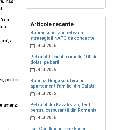
e, însă
t.
tă cu
Articole recente
te o
România intră în rețeaua
strategică NATO de conducte
erm", a
24 iul. 2026
Petrolul trece din nou de 100 de
dolari pe baril
24 iul. 2026
ri, pentru
Romina Gingașu oferă un
apartament familiei din Galați
24 iul. 2026
Petrolul din Kazahstan, test
de amenzi,
pentru carburanții din România
24 iul. 2026
Iker Casillas și Irene Esser,