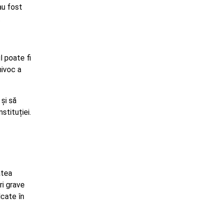
au fost
.
l poate fi
hivoc a
 și să
stituției.
atea
ri grave
lcate în