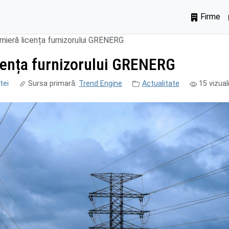
Firme
mieră licența furnizorului GRENERG
cența furnizorului GRENERG
tei
Sursa primară:
Trend Engine
Actualitate
15
vizual