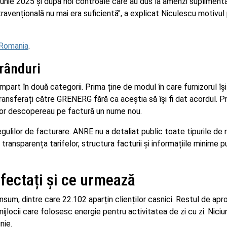
 iunie 2025 și după noi controale care au dus la amenzi supliment
ravențională nu mai era suficientă", a explicat Niculescu motivul
n Romania
.
 rânduri
mpart în două categorii. Prima ține de modul în care furnizorul își
 transferați către GRENERG fără ca aceștia să își fi dat acordul. P
zor descopereau pe factură un nume nou.
gulilor de facturare. ANRE nu a detaliat public toate tipurile de n
d transparența tarifelor, structura facturii și informațiile minime p
fectați și ce urmează
um, dintre care 22.102 aparțin clienților casnici. Restul de apr
mijlocii care folosesc energie pentru activitatea de zi cu zi. Niciu
nie.