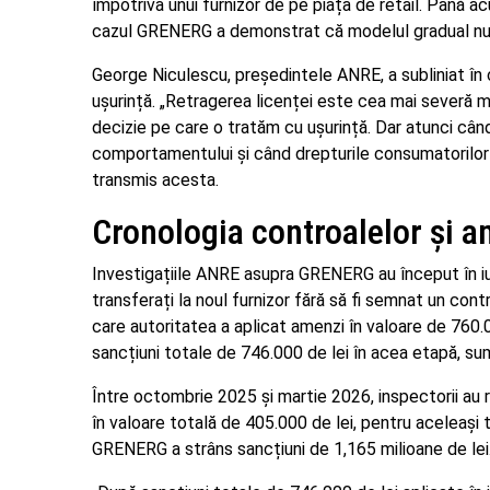
împotriva unui furnizor de pe piața de retail. Până 
cazul GRENERG a demonstrat că modelul gradual nu 
George Niculescu, președintele ANRE, a subliniat în 
ușurință. „Retragerea licenței este cea mai severă 
decizie pe care o tratăm cu ușurință. Dar atunci cân
comportamentului și când drepturile consumatorilor c
transmis acesta.
Cronologia controalelor și a
Investigațiile ANRE asupra GRENERG au început în i
transferați la noul furnizor fără să fi semnat un co
care autoritatea a aplicat amenzi în valoare de 760.0
sancțiuni totale de 746.000 de lei în acea etapă, su
Între octombrie 2025 și martie 2026, inspectorii au r
în valoare totală de 405.000 de lei, pentru aceleași t
GRENERG a strâns sancțiuni de 1,165 milioane de lei