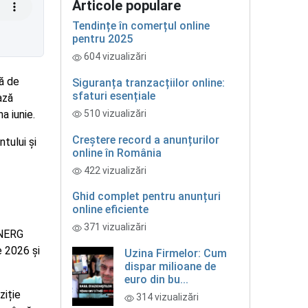
Articole populare
Tendințe în comerțul online
pentru 2025
604 vizualizări
tă de
Siguranța tranzacțiilor online:
sfaturi esențiale
ază
a iunie.
510 vizualizări
Creștere record a anunțurilor
tului și
online în România
422 vizualizări
Ghid complet pentru anunțuri
online eficiente
371 vizualizări
ENERG
e 2026 și
Uzina Firmelor: Cum
dispar milioane de
euro din bu...
ziție
314 vizualizări