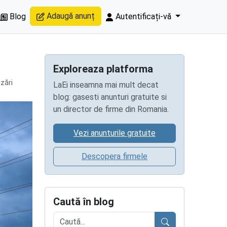
Adaugă anunț
Blog
Autentificați-vă
Exploreaza platforma
izări
LaEi inseamna mai mult decat
blog: gasesti anunturi gratuite si
un director de firme din Romania.
Vezi anunturile gratuite
Descopera firmele
Caută în blog