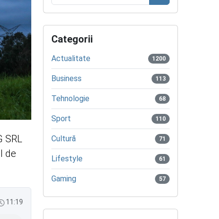
Caută
Categorii
Actualitate
1200
Business
113
Tehnologie
68
Sport
110
RG SRL
Cultură
71
l de
Lifestyle
61
Gaming
57
11:19