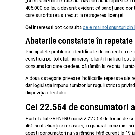
„După sancțiuni totale de 746.000 de lei aplicate în
405.000 de lei, a devenit evident că sancțiunea cont
care autoritatea a trecut la retragerea licenței.
Cei interesati pot consulta
cele mai noi anunturi di
Abaterile constatate în repetate
Principalele probleme identificate de inspectori se î
construia portofoliul: numeroși clienți finali au fost
consumatori care credeau că rămân la vechiul furni
A doua categorie privește încălcările repetate ale re
dar legislația impune furnizorilor reguli stricte privin
dispoziția clientului.
Cei 22.564 de consumatori a
Portofoliul GRENERG numără 22.564 de locuri de cons
460 sunt clienți non-casnici, în general firme mici și 
acești consumatori nu va rămâne fără curent la 19 iu