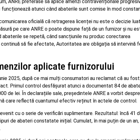
acum, ANRE preferase să aplice amenzi contravenționale progresiv
funcționează atunci când abaterile sunt comise în mod constan
comunicarea oficială că retragerea licenței nu este o decizie lua
măsură pe care ANRE o poate dispune față de un furnizor și nu es
d abaterile se repetă, când sancțiunile nu produc corectarea
ontinuă să fie afectate, Autoritatea are obligația să intervină f
menzilor aplicate furnizorului
unie 2025, după ce mai mulți consumatori au reclamat că au fost
ntract. Primul control desfășurat atunci a documentat 84 de abate
00 de lei. În declarațiile sale, președintele ANRE a vorbit despre
mă care reflectă cuantumul efectiv reținut în actele de control.
evenit cu o serie de verificări suplimentare. Rezultatul: încă 41 
ipuri de abateri constatate inițial. Cumulat, în mai puțin de un an,
.