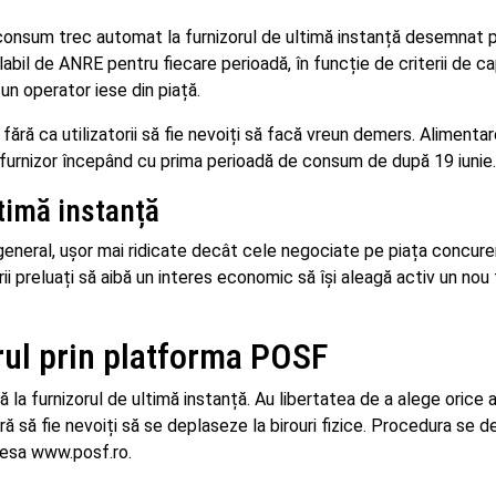
 consum trec automat la furnizorul de ultimă instanță desemnat 
labil de ANRE pentru fiecare perioadă, în funcție de criterii de c
 un operator iese din piață.
fără ca utilizatorii să fie nevoiți să facă vreun demers. Alimenta
ul furnizor începând cu prima perioadă de consum de după 19 iunie.
ltimă instanță
 general, ușor mai ridicate decât cele negociate pe piața concuren
reluați să aibă un interes economic să își aleagă activ un nou f
rul prin platforma POSF
la furnizorul de ultimă instanță. Au libertatea de a alege orice a
ră să fie nevoiți să se deplaseze la birouri fizice. Procedura se 
dresa www.posf.ro.