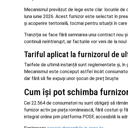
Mecanismul prevăzut de lege este clar: locurile de
luna iunie 2026. Acest furnizor este selectat în prea
și acoperire teritorială, tocmai pentru situații în care
Tranziția se face fără semnarea unui contract nou și 
continuă neîntrerupt, iar facturile vor veni de la no
Tariful aplicat la furnizorul de u
Tarifele de ultimă instanță sunt reglementate și, în
Mecanismul este conceput astfel încât consumatorii p
dar fără să fie expuși unor șocuri de preț bruște.
Cum își pot schimba furnizo
Cei 22.564 de consumatori nu sunt obligați să rămână 
furnizor activ pe piața românească, fără costuri și fă
integral online prin platforma POSF, accesibilă la a