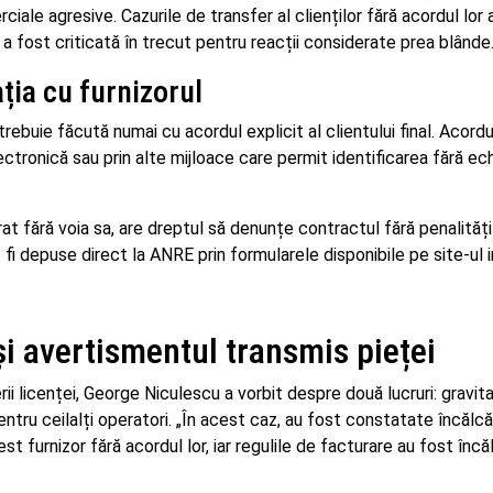
ciale agresive. Cazurile de transfer al clienților fără acordul lor 
 a fost criticată în trecut pentru reacții considerate prea blânde
ția cu furnizorul
rebuie făcută numai cu acordul explicit al clientului final. Acordu
ctronică sau prin alte mijloace care permit identificarea fără ec
at fără voia sa, are dreptul să denunțe contractul fără penalități
t fi depuse direct la ANRE prin formularele disponibile pe site-ul in
i avertismentul transmis pieței
erii licenței, George Niculescu a vorbit despre două lucruri: gravit
tru ceilalți operatori. „În acest caz, au fost constatate încălcă
est furnizor fără acordul lor, iar regulile de facturare au fost încă