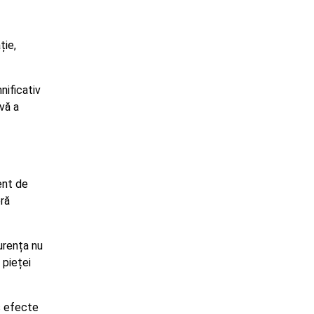
ție,
nificativ
vă a
ent de
ră
urența nu
 pieței
us efecte