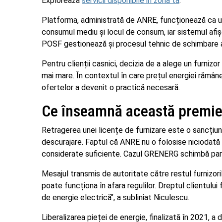
Exploreaza
servicii disponibile in zona ta
.
Platforma, administrată de ANRE, funcționează ca u
consumul mediu și locul de consum, iar sistemul afi
POSF gestionează și procesul tehnic de schimbare a f
Pentru clienții casnici, decizia de a alege un furniz
mai mare. În contextul în care prețul energiei rămân
ofertelor a devenit o practică necesară.
Ce înseamnă această premier
Retragerea unei licențe de furnizare este o sancțiu
descurajare. Faptul că ANRE nu o folosise niciodată
considerate suficiente. Cazul GRENERG schimbă pa
Mesajul transmis de autoritate către restul furnizor
poate funcționa în afara regulilor. Dreptul clientului 
de energie electrică", a subliniat Niculescu.
Liberalizarea pieței de energie, finalizată în 2021, a