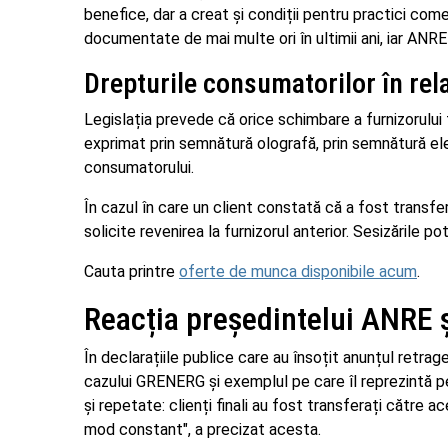
benefice, dar a creat și condiții pentru practici comer
documentate de mai multe ori în ultimii ani, iar ANRE
Drepturile consumatorilor în rela
Legislația prevede că orice schimbare a furnizorului t
exprimat prin semnătură olografă, prin semnătură ele
consumatorului.
În cazul în care un client constată că a fost transfer
solicite revenirea la furnizorul anterior. Sesizările po
Cauta printre
oferte de munca disponibile acum
.
Reacția președintelui ANRE ș
În declarațiile publice care au însoțit anunțul retrag
cazului GRENERG și exemplul pe care îl reprezintă pen
și repetate: clienți finali au fost transferați către ac
mod constant", a precizat acesta.