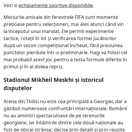
Vezi si
echipamente sportive disponibile
.
Meciurile amicale din ferestrele FIFA sunt momente
prețioase pentru selecționeri, mai ales atunci când vin
la începutul unui mandat. Ele permit experimente
tactice, rotații în lot și verificarea formei jucătorilor
după un sezon competițional încheiat, fără presiunea
punctelor pierdute într-o preliminarie. Hagi va folosi cel
mai probabil acest joc pentru a testa formule diferite în
primul și în al doilea repriz.
Stadionul Mikheil Meskhi și istoricul
disputelor
Arena din Tbilisi nu este cea principală a Georgiei, dar a
găzduit numeroase confruntări internaționale. Românii
nu au amintiri spectaculoase de pe terenurile
georgiene, iar întâlnirile dintre cele două naționale au
fost de obicei strânse, decise prin detalii și prin reușite