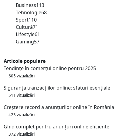
Business
113
Tehnologie
68
Sport
110
Cultură
71
Lifestyle
61
Gaming
57
Articole populare
Tendințe în comerțul online pentru 2025
605 vizualizări
Siguranța tranzacțiilor online: sfaturi esențiale
511 vizualizări
Creștere record a anunțurilor online în România
423 vizualizări
Ghid complet pentru anunțuri online eficiente
372 vizualizări