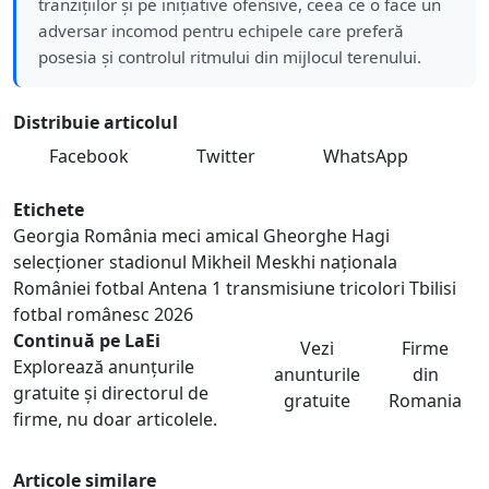
tranzițiilor și pe inițiative ofensive, ceea ce o face un
adversar incomod pentru echipele care preferă
posesia și controlul ritmului din mijlocul terenului.
Distribuie articolul
Facebook
Twitter
WhatsApp
Etichete
Georgia România
meci amical
Gheorghe Hagi
selecționer
stadionul Mikheil Meskhi
naționala
României fotbal
Antena 1 transmisiune
tricolori Tbilisi
fotbal românesc 2026
Continuă pe LaEi
Vezi
Firme
Explorează anunțurile
anunturile
din
gratuite și directorul de
gratuite
Romania
firme, nu doar articolele.
Articole similare