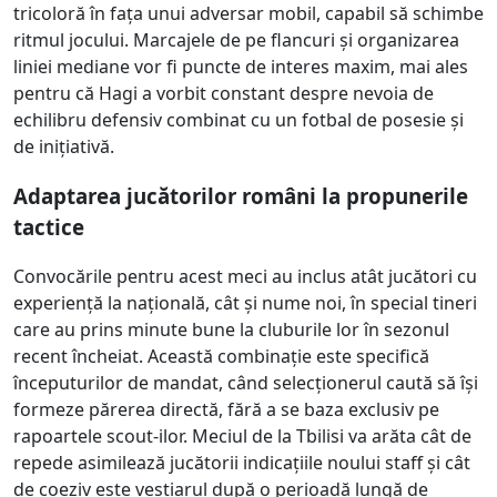
tricoloră în fața unui adversar mobil, capabil să schimbe
ritmul jocului. Marcajele de pe flancuri și organizarea
liniei mediane vor fi puncte de interes maxim, mai ales
pentru că Hagi a vorbit constant despre nevoia de
echilibru defensiv combinat cu un fotbal de posesie și
de inițiativă.
Adaptarea jucătorilor români la propunerile
tactice
Convocările pentru acest meci au inclus atât jucători cu
experiență la națională, cât și nume noi, în special tineri
care au prins minute bune la cluburile lor în sezonul
recent încheiat. Această combinație este specifică
începuturilor de mandat, când selecționerul caută să își
formeze părerea directă, fără a se baza exclusiv pe
rapoartele scout-ilor. Meciul de la Tbilisi va arăta cât de
repede asimilează jucătorii indicațiile noului staff și cât
de coeziv este vestiarul după o perioadă lungă de