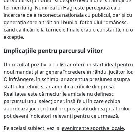
dezvoltarea juniorilor și despre nevoia unei strategii pe
termen lung. Numirea lui Hagi este percepută ca o
încercare de a reconecta naționala cu publicul, dar și cu
generația care a trăit anii buni ai fotbalului românesc,
când calificările la turneele finale erau o constantă, nu o
excepție.
Implicațiile pentru parcursul viitor
Un rezultat pozitiv la Tbilisi ar oferi un start ideal pentru
noul mandat și ar genera încredere în rândul jucătorilor.
O înfrângere, în schimb, ar accentua presiunea asupra
staff-ului tehnic și ar amplifica criticile din presă.
Realitatea este că meciurile amicale nu definesc
parcursul unui selecționer, însă felul în care echipa
abordează jocul, ritmul propus și atitudinea jucătorilor
pot deveni indicatori relevanți pentru ce urmează.
Pe acelasi subiect, vezi si
evenimente sportive locale
.