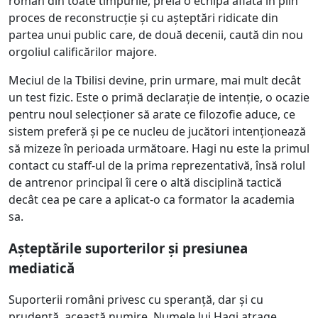
român din toate timpurile, preia o echipă aflată în plin
proces de reconstrucție și cu așteptări ridicate din
partea unui public care, de două decenii, caută din nou
orgoliul calificărilor majore.
Meciul de la Tbilisi devine, prin urmare, mai mult decât
un test fizic. Este o primă declarație de intenție, o ocazie
pentru noul selecționer să arate ce filozofie aduce, ce
sistem preferă și pe ce nucleu de jucători intenționează
să mizeze în perioada următoare. Hagi nu este la primul
contact cu staff-ul de la prima reprezentativă, însă rolul
de antrenor principal îi cere o altă disciplină tactică
decât cea pe care a aplicat-o ca formator la academia
sa.
Așteptările suporterilor și presiunea
mediatică
Suporterii români privesc cu speranță, dar și cu
prudență, această numire. Numele lui Hagi atrage