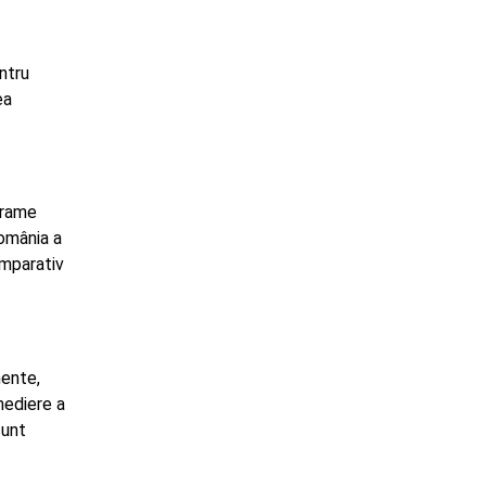
ntru
ea
ograme
omânia a
omparativ
mente,
mediere a
sunt