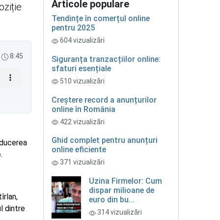
Articole populare
ziție
Tendințe în comerțul online
pentru 2025
604 vizualizări
8:45
Siguranța tranzacțiilor online:
sfaturi esențiale
510 vizualizări
Creștere record a anunțurilor
online în România
422 vizualizări
Ghid complet pentru anunțuri
nducerea
online eficiente
.
371 vizualizări
Uzina Firmelor: Cum
dispar milioane de
îrlan,
euro din bu...
l dintre
314 vizualizări