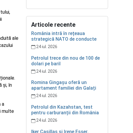
tului,
i
Articole recente
România intră în rețeaua
nduită ale
strategică NATO de conducte
cazului
24 iul. 2026
Petrolul trece din nou de 100 de
dolari pe baril
24 iul. 2026
ționale.
Romina Gingașu oferă un
 și, în
apartament familiei din Galați
24 iul. 2026
a a
Petrolul din Kazahstan, test
i multe
pentru carburanții din România
24 iul. 2026
Iker Casillas și Irene Esser,