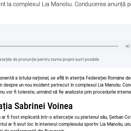
ent la complexul Lia Manoliu. Conducerea anunță po
iațiile de pronunție pentru nume proprii sunt posibile.
onentă a lotului național, se află în atenția Federației Române de
ări despre un nou incident petrecut în complexul Lia Manoliu. Co
or fi tolerate, urmând să fie analizate prin procedurile interne
ația Sabrinei Voinea
a ar fi fost implicată într-o altercație cu prietenul său, Șerban Cot
l ar fi avut loc în interiorul complexului sportiv Lia Manoliu, unu