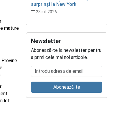
surprinși la New York
23 iul. 2026
a
ile mature
Newsletter
Abonează-te la newsletter pentru
a primi cele mai noi articole.
. Provine
le
Introdu adresa de email
.
r
Abonează-te
ment
n lot.