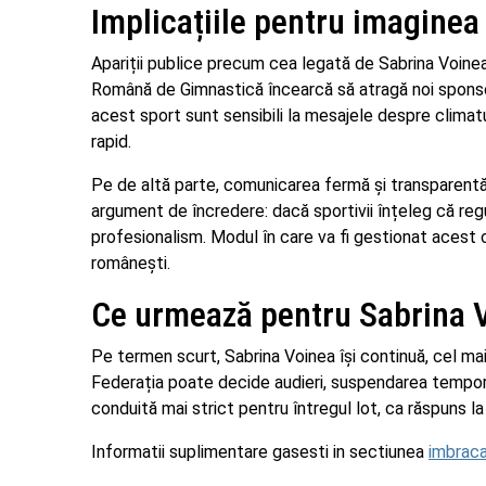
Implicațiile pentru imaginea
Apariții publice precum cea legată de Sabrina Voine
Română de Gimnastică încearcă să atragă noi sponsori
acest sport sunt sensibili la mesajele despre climatul
rapid.
Pe de altă parte, comunicarea fermă și transparentă 
argument de încredere: dacă sportivii înțeleg că reg
profesionalism. Modul în care va fi gestionat acest c
românești.
Ce urmează pentru Sabrina V
Pe termen scurt, Sabrina Voinea își continuă, cel mai p
Federația poate decide audieri, suspendarea tempora
conduită mai strict pentru întregul lot, ca răspuns l
Informatii suplimentare gasesti in sectiunea
imbraca