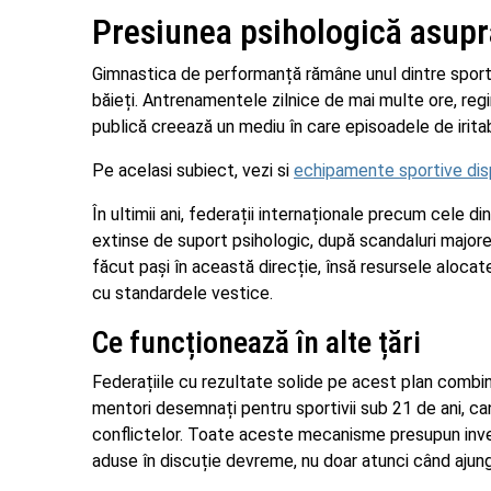
Presiunea psihologică asupr
Gimnastica de performanță rămâne unul dintre sportur
băieți. Antrenamentele zilnice de mai multe ore, reg
publică creează un mediu în care episoadele de iritabi
Pe acelasi subiect, vezi si
echipamente sportive dis
În ultimii ani, federații internaționale precum cele 
extinse de suport psihologic, după scandaluri majo
făcut pași în această direcție, însă resursele alocat
cu standardele vestice.
Ce funcționează în alte țări
Federațiile cu rezultate solide pe acest plan combi
mentori desemnați pentru sportivii sub 21 de ani, ca
conflictelor. Toate aceste mecanisme presupun inves
aduse în discuție devreme, nu doar atunci când ajung