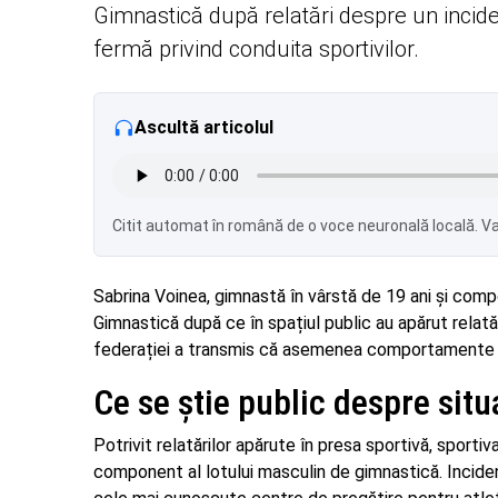
Gimnastică după relatări despre un incid
fermă privind conduita sportivilor.
Ascultă articolul
Citit automat în română de o voce neuronală locală. Var
Sabrina Voinea, gimnastă în vârstă de 19 ani și comp
Gimnastică după ce în spațiul public au apărut relat
federației a transmis că asemenea comportamente nu v
Ce se știe public despre situ
Potrivit relatărilor apărute în presa sportivă, sportiv
component al lotului masculin de gimnastică. Incidentu