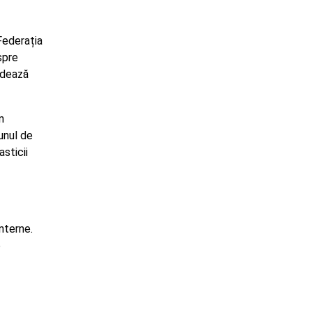
Federația
spre
rodează
n
unul de
sticii
interne.
e