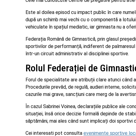
cele mai cunoscute centre de pregătire pentru atleț
Este al doilea episod cu impact public în care numele
după un schimb mai vechi cu o componentă a lotului 
vehiculate în spațiul mediatic, iar gimnasta nu a ofer
Federația Română de Gimnastică, prin glasul președint
sportivilor de performanță, indiferent de palmaresul 
într-un circuit administrativ al disciplinei sportive.
Rolul Federației de Gimnast
Forul de specialitate are atribuții clare atunci când
Procedurile prevăd, de regulă, audieri interne, solici
cazurile mai grave, sancțiuni care merg de la avertis
În cazul Sabrinei Voinea, declarațiile publice ale co
situației, însă orice decizie formală depinde de stab
săptămâni, mai ales când sunt implicați doi sportivi d
Cei interesati pot consulta
evenimente sportive loc