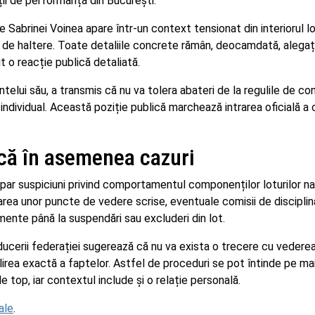
ii de performanță din București.
 Sabrinei Voinea apare într-un context tensionat din interiorul lo
de haltere. Toate detaliile concrete rămân, deocamdată, alegați
it o reacție publică detaliată.
elui său, a transmis că nu va tolera abateri de la regulile de co
individual. Această poziție publică marchează intrarea oficială a 
ică în asemenea cazuri
 apar suspiciuni privind comportamentul componenților loturilor na
tarea unor puncte de vedere scrise, eventuale comisii de disciplină
mente până la suspendări sau excluderi din lot.
nducerii federației sugerează că nu va exista o trecere cu vedere
ilirea exactă a faptelor. Astfel de proceduri se pot întinde pe ma
e top, iar contextul include și o relație personală.
ale
.