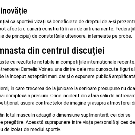
inovăție
sențial ca sportivii vizați să beneficieze de dreptul de a-și prezent
 pot afecta o carieră construită în ani de antrenamente. Federați
ie de principiu) de constatările ulterioare, întemeiate pe probe.
mnasta din centrul discuției
ste cu rezultate notabile în competițiile internaționale recente
 antrenoarei Camelia Voinea, una dintre cele mai cunoscute figuri a
 la început așteptări mari, dar și o expunere publică amplificată
rierei, în care trecerea de la junioare la senioare presupune nu doa
ai complexă a presiunii. Orice incident din afara sălii de antrena
ițional, asupra contractelor de imagine și asupra atmosferei di
 din lotul masculin adaugă o dimensiune suplimentară: cei doi se
 de pregătire. Această suprapunere între viața personală și cea de
 de izolat de mediul sportiv.