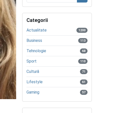
Caută
Categorii
Actualitate
1200
Business
113
Tehnologie
68
Sport
110
Cultură
71
Lifestyle
61
Gaming
57