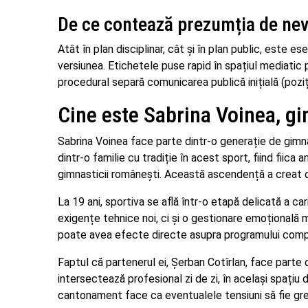
De ce contează prezumția de nev
Atât în plan disciplinar, cât și în plan public, este e
versiunea. Etichetele puse rapid în spațiul mediatic
procedural separă comunicarea publică inițială (poziț
Cine este Sabrina Voinea, gi
Sabrina Voinea face parte dintr-o generație de gimna
dintr-o familie cu tradiție în acest sport, fiind fiica
gimnasticii românești. Această ascendență a creat de
La 19 ani, sportiva se află într-o etapă delicată a ca
exigențe tehnice noi, ci și o gestionare emoțională m
poate avea efecte directe asupra programului compet
Faptul că partenerul ei, Șerban Cotîrlan, face parte
intersectează profesional zi de zi, în același spațiu
cantonament face ca eventualele tensiuni să fie greu