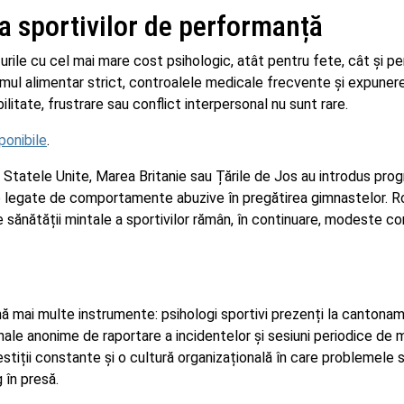
a sportivilor de performanță
ile cu cel mai mare cost psihologic, atât pentru fete, cât și pe
imul alimentar strict, controalele medicale frecvente și expuner
litate, frustrare sau conflict interpersonal nu sunt rare.
ponibile
.
din Statele Unite, Marea Britanie sau Țările de Jos au introdus pr
re legate de comportamente abuzive în pregătirea gimnastelor. R
e sănătății mintale a sportivilor rămân, în continuare, modeste c
nă mai multe instrumente: psihologi sportivi prezenți la cantona
nale anonime de raportare a incidentelor și sesiuni periodice de 
tiții constante și o cultură organizațională în care problemele 
 în presă.