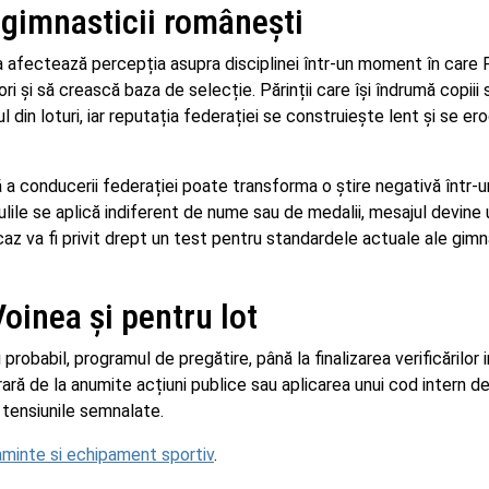
 gimnasticii românești
a afectează percepția asupra disciplinei într-un moment în care 
 și să crească baza de selecție. Părinții care își îndrumă copiii 
 din loturi, iar reputația federației se construiește lent și se e
a conducerii federației poate transforma o știre negativă într-u
ulile se aplică indiferent de nume sau de medalii, mesajul devine 
az va fi privit drept un test pentru standardele actuale ale gimna
oinea și pentru lot
robabil, programul de pregătire, până la finalizarea verificărilor 
ră de la anumite acțiuni publice sau aplicarea unui cod intern d
a tensiunile semnalate.
minte si echipament sportiv
.