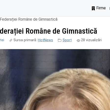
Firme
a Federației Române de Gimnastică
Federației Române de Gimnastică
tei
Sursa primară:
HotNews
Sport
28
vizualizări