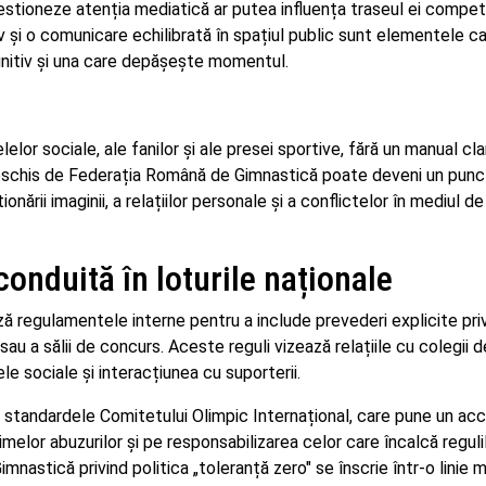
estioneze atenția mediatică ar putea influența traseul ei competi
 și o comunicare echilibrată în spațiul public sunt elementele car
finitiv și una care depășește momentul.
lelor sociale, ale fanilor și ale presei sportive, fără un manual cl
deschis de Federația Română de Gimnastică poate deveni un punc
rii imaginii, a relațiilor personale și a conflictelor în mediul de
onduită în loturile naționale
ză regulamentele interne pentru a include prevederi explicite pri
au a sălii de concurs. Aceste reguli vizează relațiile cu colegii de
ele sociale și interacțiunea cu suporterii.
la standardele Comitetului Olimpic Internațional, care pune un ac
imelor abuzurilor și pe responsabilizarea celor care încalcă regulil
nastică privind politica „toleranță zero" se înscrie într-o linie ma