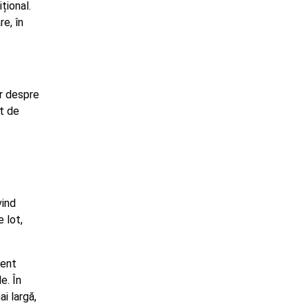
țional.
e, în
ar despre
t de
vind
 lot,
cent
e. În
i largă,