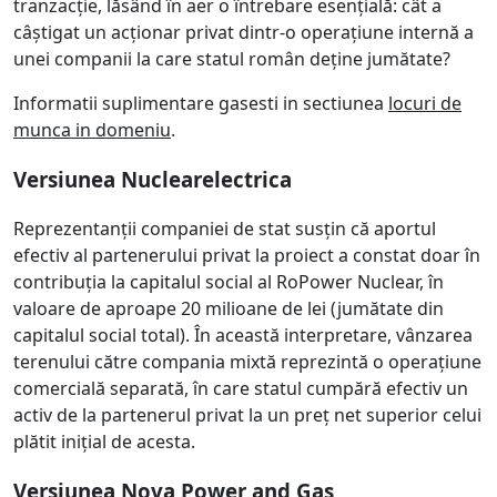
tranzacție, lăsând în aer o întrebare esențială: cât a
câștigat un acționar privat dintr-o operațiune internă a
unei companii la care statul român deține jumătate?
Informatii suplimentare gasesti in sectiunea
locuri de
munca in domeniu
.
Versiunea Nuclearelectrica
Reprezentanții companiei de stat susțin că aportul
efectiv al partenerului privat la proiect a constat doar în
contribuția la capitalul social al RoPower Nuclear, în
valoare de aproape 20 milioane de lei (jumătate din
capitalul social total). În această interpretare, vânzarea
terenului către compania mixtă reprezintă o operațiune
comercială separată, în care statul cumpără efectiv un
activ de la partenerul privat la un preț net superior celui
plătit inițial de acesta.
Versiunea Nova Power and Gas