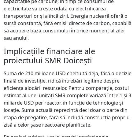
capacitățile pe cărbune, în timp ce consumul de
electricitate va crește odată cu electrificarea
transporturilor și a încălzirii. Energia nucleară oferă o
sursă constantă, fără emisii directe de carbon, capabilă
să acopere baza consumului în orice moment al zilei
sau anului.
Implicațiile financiare ale
proiectului SMR Doicești
Suma de 210 milioane USD cheltuită deja, fără o decizie
finală de investiție, ridică întrebări legitime despre
eficiența alocării resurselor. Pentru comparație, costul
estimat al unei unități SMR complete variază între 1 și 3
miliarde USD per reactor, în funcție de tehnologie și
locație. Suma actuală reprezintă deci doar o parte din
etapa de pregătire, fără să includă construcția propriu-
zisă a celor șase reactoare planificate.
Pe acelasi subiect, vezi si
servicii profesionale