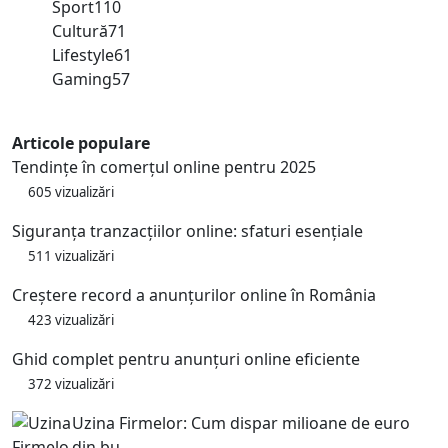
Sport
110
Cultură
71
Lifestyle
61
Gaming
57
Articole populare
Tendințe în comerțul online pentru 2025
605 vizualizări
Siguranța tranzacțiilor online: sfaturi esențiale
511 vizualizări
Creștere record a anunțurilor online în România
423 vizualizări
Ghid complet pentru anunțuri online eficiente
372 vizualizări
Uzina Firmelor: Cum dispar milioane de euro
din bu...