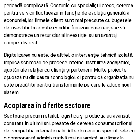
perioadă complicată. Costurile cu specialiștii cresc, cererea
pentru servicii fluctuează în funcție de evoluția generală a
economiei, iar firmele client sunt mai precaute cu bugetele
de investiții. În aceste condiții, furnizorii care reușesc să
demonstreze un retur clar al investiției au un avantaj
competitiv real.
Digitalizarea nu este, de altfel, o intervenție tehnică izolată.
Implică schimbări de procese interne, instruirea angajaților,
ajustări ale relației cu clienții și partenerii. Multe proiecte
eșuează nu din cauza tehnologiei, ci pentru că organizația nu
este pregătită pentru transformările pe care le aduce noul
sistem.
Adoptarea în diferite sectoare
Sectoare precum retailul, logistica și producția au avansat
constant în ultimii ani, presate de cererea consumatorilor și
de competiția internațională. Alte domenii, în special cele cu
o componentă administrativă mai puternică, au rămas în