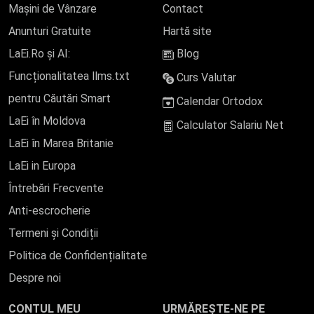
Mașini de Vânzare
Contact
Anunturi Gratuite
Hartă site
LaEi.Ro și AI:
Blog
Funcționalitatea llms.txt
Curs Valutar
pentru Căutări Smart
Calendar Ortodox
LaEi în Moldova
Calculator Salariu Net
LaEi în Marea Britanie
LaEi in Europa
Întrebări Frecvente
Anti-escrocherie
Termeni și Condiții
Politica de Confidențialitate
Despre noi
CONTUL MEU
URMĂREȘTE-NE PE