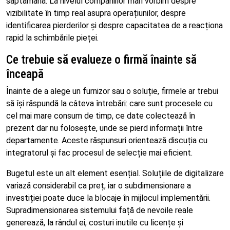
săptămână. La nivelul companiilor mari vorbim despre
vizibilitate în timp real asupra operațiunilor, despre
identificarea pierderilor și despre capacitatea de a reacționa
rapid la schimbările pieței.
Ce trebuie să evalueze o firmă înainte să
înceapă
Înainte de a alege un furnizor sau o soluție, firmele ar trebui
să își răspundă la câteva întrebări: care sunt procesele cu
cel mai mare consum de timp, ce date colectează în
prezent dar nu folosește, unde se pierd informații între
departamente. Aceste răspunsuri orientează discuția cu
integratorul și fac procesul de selecție mai eficient.
Bugetul este un alt element esențial. Soluțiile de digitalizare
variază considerabil ca preț, iar o subdimensionare a
investiției poate duce la blocaje în mijlocul implementării.
Supradimensionarea sistemului față de nevoile reale
generează, la rândul ei, costuri inutile cu licențe și