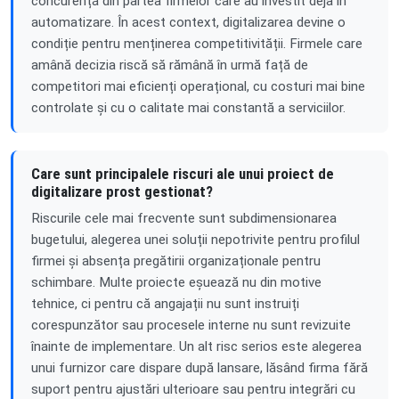
concurență din partea firmelor care au investit deja în
automatizare. În acest context, digitalizarea devine o
condiție pentru menținerea competitivității. Firmele care
amână decizia riscă să rămână în urmă față de
competitori mai eficienți operațional, cu costuri mai bine
controlate și cu o calitate mai constantă a serviciilor.
Care sunt principalele riscuri ale unui proiect de
digitalizare prost gestionat?
Riscurile cele mai frecvente sunt subdimensionarea
bugetului, alegerea unei soluții nepotrivite pentru profilul
firmei și absența pregătirii organizaționale pentru
schimbare. Multe proiecte eșuează nu din motive
tehnice, ci pentru că angajații nu sunt instruiți
corespunzător sau procesele interne nu sunt revizuite
înainte de implementare. Un alt risc serios este alegerea
unui furnizor care dispare după lansare, lăsând firma fără
suport pentru ajustări ulterioare sau pentru integrări cu