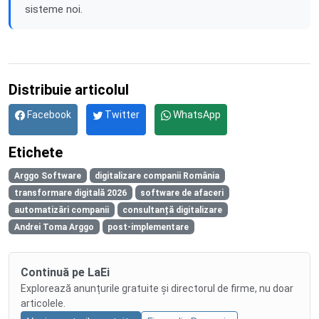
sisteme noi.
Distribuie articolul
Facebook
Twitter
WhatsApp
Etichete
Arggo Software
digitalizare companii România
transformare digitală 2026
software de afaceri
automatizări companii
consultanță digitalizare
Andrei Toma Arggo
post-implementare
Continuă pe LaEi
Explorează anunțurile gratuite și directorul de firme, nu doar
articolele.