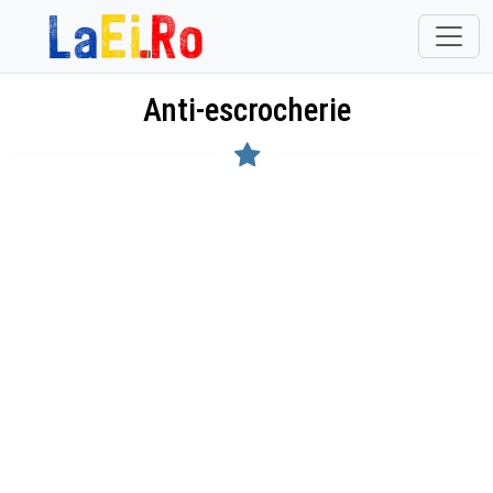
Sari la continut
Anti-escrocherie