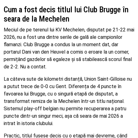
Cum a fost decis titlul lui Club Brugge în
seara de la Mechelen
Meciul de pe terenul lui KV Mechelen, disputat pe 21-22 mai
2026, nu a fost una dintre serile de gală ale campionilor
flamanzi. Club Brugge a condus la un moment dat, dar
portarul Dani van den Heuvel a comis o eroare la un corner,
permițând gazdelor să egaleze și să stabilească scorul final
de 2-2. Nu a contat.
La câteva sute de kilometri distanță, Union Saint-Gilloise nu
a putut trece de 0-0 cu Gent. Diferența de 4 puncte în
favoarea lui Brugge, cu o singură etapă de disputat, a
transformat remiza de la Mechelen într-un titlu național.
Sistemul play-off belgian nu permite recuperarea a patru
puncte dintr-un singur meci, așa că seara de mai 2026 a
intrat în istoria clubului.
Practic, titlul fusese decis cu o etapă mai devreme, când