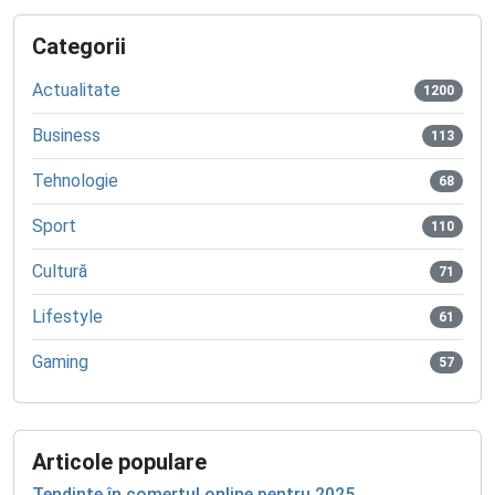
Categorii
Actualitate
1200
Business
113
Tehnologie
68
Sport
110
Cultură
71
Lifestyle
61
Gaming
57
Articole populare
Tendințe în comerțul online pentru 2025