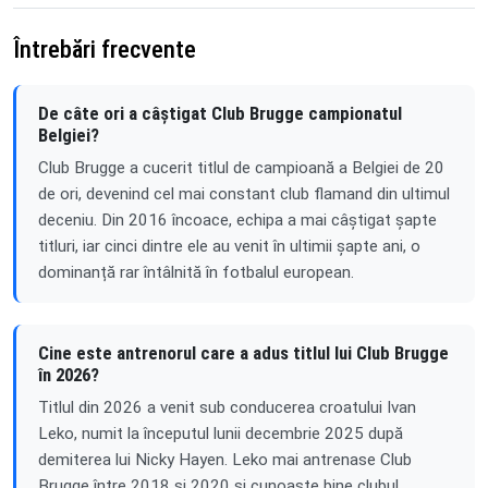
Întrebări frecvente
De câte ori a câștigat Club Brugge campionatul
Belgiei?
Club Brugge a cucerit titlul de campioană a Belgiei de 20
de ori, devenind cel mai constant club flamand din ultimul
deceniu. Din 2016 încoace, echipa a mai câștigat șapte
titluri, iar cinci dintre ele au venit în ultimii șapte ani, o
dominanță rar întâlnită în fotbalul european.
Cine este antrenorul care a adus titlul lui Club Brugge
în 2026?
Titlul din 2026 a venit sub conducerea croatului Ivan
Leko, numit la începutul lunii decembrie 2025 după
demiterea lui Nicky Hayen. Leko mai antrenase Club
Brugge între 2018 și 2020 și cunoaște bine clubul,