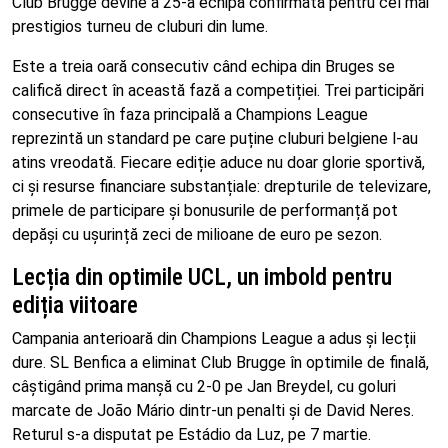
Club Brugge devine a 25-a echipă confirmată pentru cel mai
prestigios turneu de cluburi din lume.
Este a treia oară consecutiv când echipa din Bruges se
califică direct în această fază a competiției. Trei participări
consecutive în faza principală a Champions League
reprezintă un standard pe care puține cluburi belgiene l-au
atins vreodată. Fiecare ediție aduce nu doar glorie sportivă,
ci și resurse financiare substanțiale: drepturile de televizare,
primele de participare și bonusurile de performanță pot
depăși cu ușurință zeci de milioane de euro pe sezon.
Lecția din optimile UCL, un imbold pentru
ediția viitoare
Campania anterioară din Champions League a adus și lecții
dure. SL Benfica a eliminat Club Brugge în optimile de finală,
câștigând prima manșă cu 2-0 pe Jan Breydel, cu goluri
marcate de João Mário dintr-un penalti și de David Neres.
Returul s-a disputat pe Estádio da Luz, pe 7 martie.