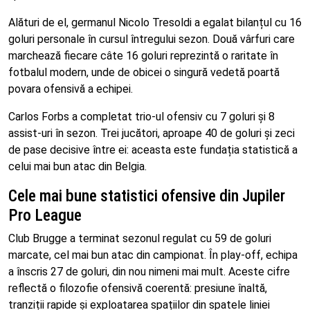
Alături de el, germanul Nicolo Tresoldi a egalat bilanțul cu 16
goluri personale în cursul întregului sezon. Două vârfuri care
marchează fiecare câte 16 goluri reprezintă o raritate în
fotbalul modern, unde de obicei o singură vedetă poartă
povara ofensivă a echipei.
Carlos Forbs a completat trio-ul ofensiv cu 7 goluri și 8
assist-uri în sezon. Trei jucători, aproape 40 de goluri și zeci
de pase decisive între ei: aceasta este fundația statistică a
celui mai bun atac din Belgia.
Cele mai bune statistici ofensive din Jupiler
Pro League
Club Brugge a terminat sezonul regulat cu 59 de goluri
marcate, cel mai bun atac din campionat. În play-off, echipa
a înscris 27 de goluri, din nou nimeni mai mult. Aceste cifre
reflectă o filozofie ofensivă coerentă: presiune înaltă,
tranziții rapide și exploatarea spațiilor din spatele liniei