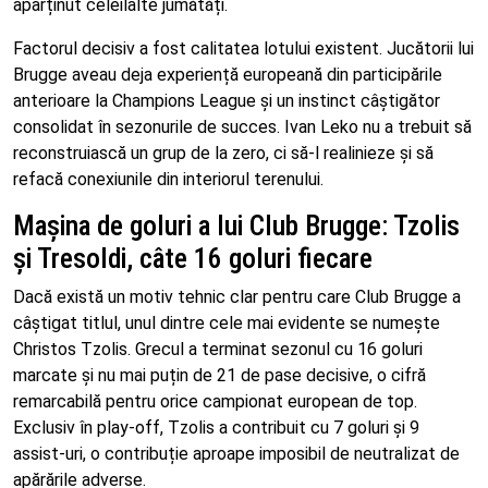
aparținut celeilalte jumătăți.
Factorul decisiv a fost calitatea lotului existent. Jucătorii lui
Brugge aveau deja experiență europeană din participările
anterioare la Champions League și un instinct câștigător
consolidat în sezonurile de succes. Ivan Leko nu a trebuit să
reconstruiască un grup de la zero, ci să-l realinieze și să
refacă conexiunile din interiorul terenului.
Mașina de goluri a lui Club Brugge: Tzolis
și Tresoldi, câte 16 goluri fiecare
Dacă există un motiv tehnic clar pentru care Club Brugge a
câștigat titlul, unul dintre cele mai evidente se numește
Christos Tzolis. Grecul a terminat sezonul cu 16 goluri
marcate și nu mai puțin de 21 de pase decisive, o cifră
remarcabilă pentru orice campionat european de top.
Exclusiv în play-off, Tzolis a contribuit cu 7 goluri și 9
assist-uri, o contribuție aproape imposibil de neutralizat de
apărările adverse.