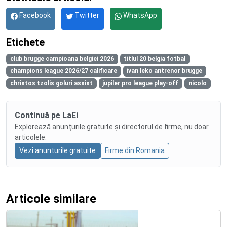
Facebook
Twitter
WhatsApp
Etichete
club brugge campioana belgiei 2026
titlul 20 belgia fotbal
champions league 2026/27 calificare
ivan leko antrenor brugge
christos tzolis goluri assist
jupiler pro league play-off
nicolo
Continuă pe LaEi
Explorează anunțurile gratuite și directorul de firme, nu doar
articolele.
Vezi anunturile gratuite
Firme din Romania
Articole similare