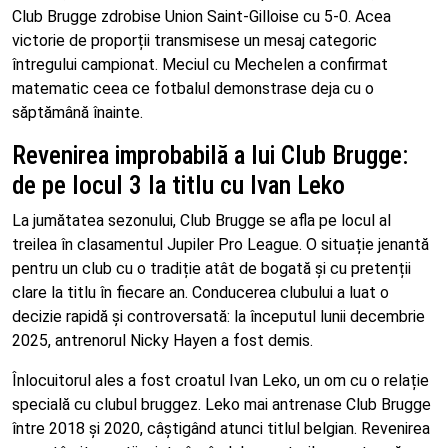
Club Brugge zdrobise Union Saint-Gilloise cu 5-0. Acea
victorie de proporții transmisese un mesaj categoric
întregului campionat. Meciul cu Mechelen a confirmat
matematic ceea ce fotbalul demonstrase deja cu o
săptămână înainte.
Revenirea improbabilă a lui Club Brugge:
de pe locul 3 la titlu cu Ivan Leko
La jumătatea sezonului, Club Brugge se afla pe locul al
treilea în clasamentul Jupiler Pro League. O situație jenantă
pentru un club cu o tradiție atât de bogată și cu pretenții
clare la titlu în fiecare an. Conducerea clubului a luat o
decizie rapidă și controversată: la începutul lunii decembrie
2025, antrenorul Nicky Hayen a fost demis.
Înlocuitorul ales a fost croatul Ivan Leko, un om cu o relație
specială cu clubul bruggez. Leko mai antrenase Club Brugge
între 2018 și 2020, câștigând atunci titlul belgian. Revenirea