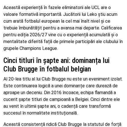
Această experiență în fazele eliminatorii ale UCL are o
valoare formativă importantă. Jucătorii lui Leko știu acum
cum arată fotbalul european la cel mai înalt nivel și ce
trebuie îmbunătățit pentru a avansa mai departe. Calificarea
pentru ediția 2026/27 vine cu o experiență acumulată și o
mentalitate diferită față de primele participări ale clubului în
grupele Champions League.
Cinci titluri în șapte ani: dominanța lui
Club Brugge în fotbalul belgian
Al 20-lea titlu al lui Club Brugge nu este un eveniment izolat.
Este continuarea logică a unei dominanțe care durează de
aproape un deceniu. Din 2016 încoace, echipa flamandă a
cucerit șapte titluri de campioană a Belgiei. Cinci dintre ele
au venit în ultimii șapte ani, o cadență care transformă
succesul în normalitate instituțională.
Această consistență ridică Club Brugge la statutul de forță