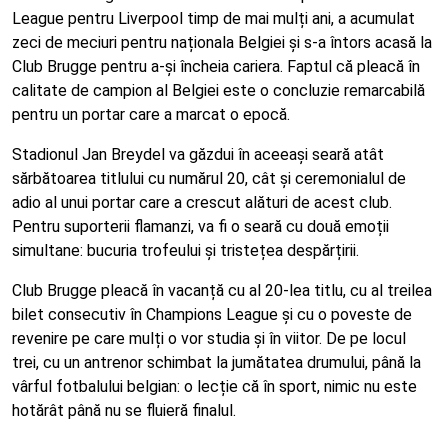
League pentru Liverpool timp de mai mulți ani, a acumulat
zeci de meciuri pentru naționala Belgiei și s-a întors acasă la
Club Brugge pentru a-și încheia cariera. Faptul că pleacă în
calitate de campion al Belgiei este o concluzie remarcabilă
pentru un portar care a marcat o epocă.
Stadionul Jan Breydel va găzdui în aceeași seară atât
sărbătoarea titlului cu numărul 20, cât și ceremonialul de
adio al unui portar care a crescut alături de acest club.
Pentru suporterii flamanzi, va fi o seară cu două emoții
simultane: bucuria trofeului și tristețea despărțirii.
Club Brugge pleacă în vacanță cu al 20-lea titlu, cu al treilea
bilet consecutiv în Champions League și cu o poveste de
revenire pe care mulți o vor studia și în viitor. De pe locul
trei, cu un antrenor schimbat la jumătatea drumului, până la
vârful fotbalului belgian: o lecție că în sport, nimic nu este
hotărât până nu se fluieră finalul.