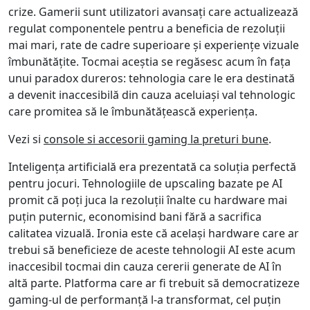
crize. Gamerii sunt utilizatori avansați care actualizează
regulat componentele pentru a beneficia de rezoluții
mai mari, rate de cadre superioare și experiențe vizuale
îmbunătățite. Tocmai aceștia se regăsesc acum în fața
unui paradox dureros: tehnologia care le era destinată
a devenit inaccesibilă din cauza aceluiași val tehnologic
care promitea să le îmbunătățească experiența.
Vezi si
console si accesorii gaming la preturi bune
.
Inteligența artificială era prezentată ca soluția perfectă
pentru jocuri. Tehnologiile de upscaling bazate pe AI
promit că poți juca la rezoluții înalte cu hardware mai
puțin puternic, economisind bani fără a sacrifica
calitatea vizuală. Ironia este că același hardware care ar
trebui să beneficieze de aceste tehnologii AI este acum
inaccesibil tocmai din cauza cererii generate de AI în
altă parte. Platforma care ar fi trebuit să democratizeze
gaming-ul de performanță l-a transformat, cel puțin