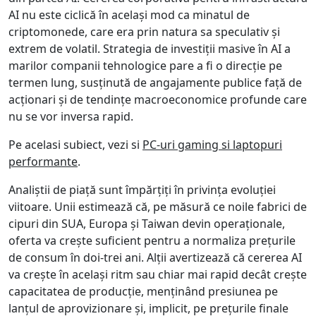
AI nu este ciclică în același mod ca minatul de
criptomonede, care era prin natura sa speculativ și
extrem de volatil. Strategia de investiții masive în AI a
marilor companii tehnologice pare a fi o direcție pe
termen lung, susținută de angajamente publice față de
acționari și de tendințe macroeconomice profunde care
nu se vor inversa rapid.
Pe acelasi subiect, vezi si
PC-uri gaming si laptopuri
performante
.
Analiștii de piață sunt împărțiți în privința evoluției
viitoare. Unii estimează că, pe măsură ce noile fabrici de
cipuri din SUA, Europa și Taiwan devin operaționale,
oferta va crește suficient pentru a normaliza prețurile
de consum în doi-trei ani. Alții avertizează că cererea AI
va crește în același ritm sau chiar mai rapid decât crește
capacitatea de producție, menținând presiunea pe
lanțul de aprovizionare și, implicit, pe prețurile finale