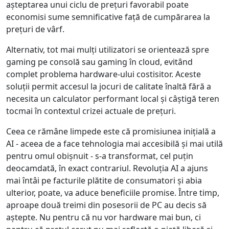
așteptarea unui ciclu de prețuri favorabil poate
economisi sume semnificative față de cumpărarea la
prețuri de vârf.
Alternativ, tot mai mulți utilizatori se orientează spre
gaming pe consolă sau gaming în cloud, evitând
complet problema hardware-ului costisitor. Aceste
soluții permit accesul la jocuri de calitate înaltă fără a
necesita un calculator performant local și câștigă teren
tocmai în contextul crizei actuale de prețuri.
Ceea ce rămâne limpede este că promisiunea inițială a
AI - aceea de a face tehnologia mai accesibilă și mai utilă
pentru omul obișnuit - s-a transformat, cel puțin
deocamdată, în exact contrariul. Revoluția AI a ajuns
mai întâi pe facturile plătite de consumatori și abia
ulterior, poate, va aduce beneficiile promise. Între timp,
aproape două treimi din posesorii de PC au decis să
aștepte. Nu pentru că nu vor hardware mai bun, ci