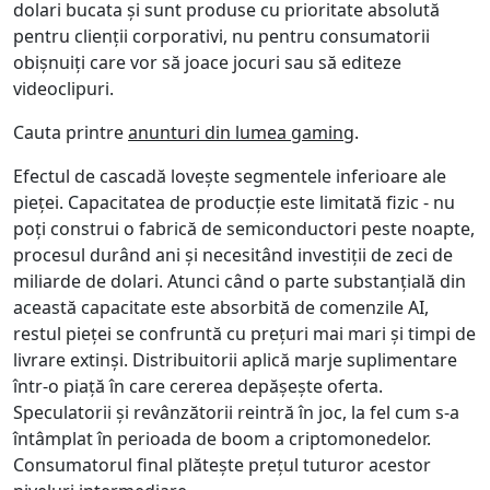
dolari bucata și sunt produse cu prioritate absolută
pentru clienții corporativi, nu pentru consumatorii
obișnuiți care vor să joace jocuri sau să editeze
videoclipuri.
Cauta printre
anunturi din lumea gaming
.
Efectul de cascadă lovește segmentele inferioare ale
pieței. Capacitatea de producție este limitată fizic - nu
poți construi o fabrică de semiconductori peste noapte,
procesul durând ani și necesitând investiții de zeci de
miliarde de dolari. Atunci când o parte substanțială din
această capacitate este absorbită de comenzile AI,
restul pieței se confruntă cu prețuri mai mari și timpi de
livrare extinși. Distribuitorii aplică marje suplimentare
într-o piață în care cererea depășește oferta.
Speculatorii și revânzătorii reintră în joc, la fel cum s-a
întâmplat în perioada de boom a criptomonedelor.
Consumatorul final plătește prețul tuturor acestor