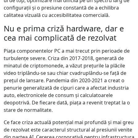
ul de top, optimizare mai dificilă pe un spectru larg de
configurații și o presiune constantă de a echilibra
calitatea vizuală cu accesibilitatea comercială.
Nu e prima criză hardware, dar e
cea mai complicată de rezolvat
Piața componentelor PC a mai trecut prin perioade de
turbulențe severe. Criza din 2017-2018, generată de
minatul de criptomonede, a văzut prețurile la plăcile
video triplându-se sau chiar cvadruplându-se față de
prețul de lansare. Pandemia din 2020-2021 a creat o
penurie generalizată de cipuri care a afectat industria
auto, electronicele de consum și calculatoarele
deopotrivă. De fiecare dată, piața a revenit treptat la o
stare de normalitate.
Ce face criza actuală potențial mai profundă și mai greu
de rezolvat este caracterul structural al presiunii venite
din partea AI. Cererea corporativă pentru infrastructura