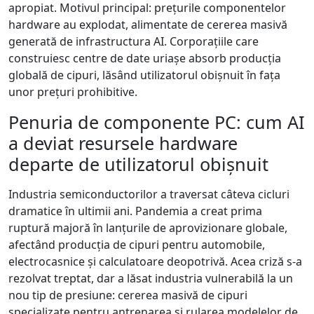
apropiat. Motivul principal: prețurile componentelor
hardware au explodat, alimentate de cererea masivă
generată de infrastructura AI. Corporațiile care
construiesc centre de date uriașe absorb producția
globală de cipuri, lăsând utilizatorul obișnuit în fața
unor prețuri prohibitive.
Penuria de componente PC: cum AI
a deviat resursele hardware
departe de utilizatorul obișnuit
Industria semiconductorilor a traversat câteva cicluri
dramatice în ultimii ani. Pandemia a creat prima
ruptură majoră în lanțurile de aprovizionare globale,
afectând producția de cipuri pentru automobile,
electrocasnice și calculatoare deopotrivă. Acea criză s-a
rezolvat treptat, dar a lăsat industria vulnerabilă la un
nou tip de presiune: cererea masivă de cipuri
specializate pentru antrenarea și rularea modelelor de