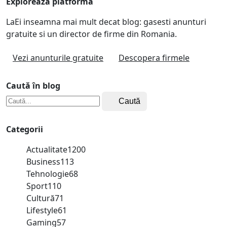
Exploreaza platforma
LaEi inseamna mai mult decat blog: gasesti anunturi
gratuite si un director de firme din Romania.
Vezi anunturile gratuite
Descopera firmele
Caută în blog
Caută
Categorii
Actualitate
1200
Business
113
Tehnologie
68
Sport
110
Cultură
71
Lifestyle
61
Gaming
57