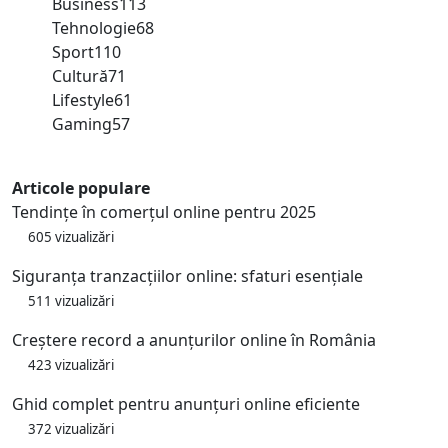
Business
113
Tehnologie
68
Sport
110
Cultură
71
Lifestyle
61
Gaming
57
Articole populare
Tendințe în comerțul online pentru 2025
605 vizualizări
Siguranța tranzacțiilor online: sfaturi esențiale
511 vizualizări
Creștere record a anunțurilor online în România
423 vizualizări
Ghid complet pentru anunțuri online eficiente
372 vizualizări