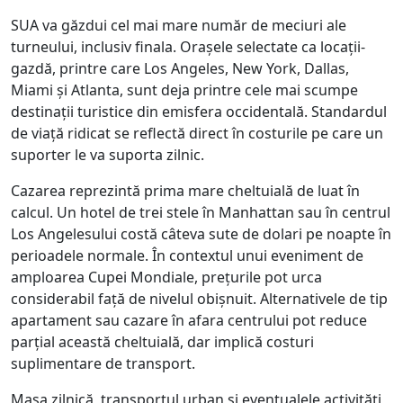
SUA va găzdui cel mai mare număr de meciuri ale
turneului, inclusiv finala. Orașele selectate ca locații-
gazdă, printre care Los Angeles, New York, Dallas,
Miami și Atlanta, sunt deja printre cele mai scumpe
destinații turistice din emisfera occidentală. Standardul
de viață ridicat se reflectă direct în costurile pe care un
suporter le va suporta zilnic.
Cazarea reprezintă prima mare cheltuială de luat în
calcul. Un hotel de trei stele în Manhattan sau în centrul
Los Angelesului costă câteva sute de dolari pe noapte în
perioadele normale. În contextul unui eveniment de
amploarea Cupei Mondiale, prețurile pot urca
considerabil față de nivelul obișnuit. Alternativele de tip
apartament sau cazare în afara centrului pot reduce
parțial această cheltuială, dar implică costuri
suplimentare de transport.
Masa zilnică, transportul urban și eventualele activități