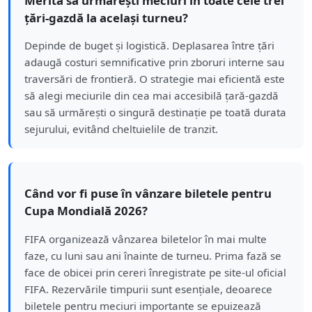
Merită să urmărești meciuri în toate cele trei
țări-gazdă la același turneu?
Depinde de buget și logistică. Deplasarea între țări
adaugă costuri semnificative prin zboruri interne sau
traversări de frontieră. O strategie mai eficientă este
să alegi meciurile din cea mai accesibilă țară-gazdă
sau să urmărești o singură destinație pe toată durata
sejurului, evitând cheltuielile de tranzit.
Când vor fi puse în vânzare biletele pentru
Cupa Mondială 2026?
FIFA organizează vânzarea biletelor în mai multe
faze, cu luni sau ani înainte de turneu. Prima fază se
face de obicei prin cereri înregistrate pe site-ul oficial
FIFA. Rezervările timpurii sunt esențiale, deoarece
biletele pentru meciuri importante se epuizează