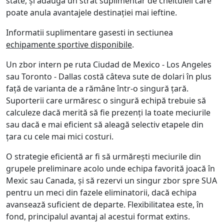
state, și adaugă un strat suplimentar de cheltuieli care
poate anula avantajele destinației mai ieftine.
Informatii suplimentare gasesti in sectiunea
echipamente sportive disponibile
.
Un zbor intern pe ruta Ciudad de Mexico - Los Angeles
sau Toronto - Dallas costă câteva sute de dolari în plus
față de varianta de a rămâne într-o singură țară.
Suporterii care urmăresc o singură echipă trebuie să
calculeze dacă merită să fie prezenți la toate meciurile
sau dacă e mai eficient să aleagă selectiv etapele din
țara cu cele mai mici costuri.
O strategie eficientă ar fi să urmărești meciurile din
grupele preliminare acolo unde echipa favorită joacă în
Mexic sau Canada, și să rezervi un singur zbor spre SUA
pentru un meci din fazele eliminatorii, dacă echipa
avansează suficient de departe. Flexibilitatea este, în
fond, principalul avantaj al acestui format extins.