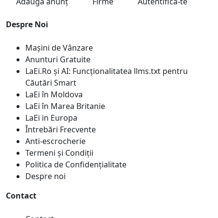
Adaugă anunț
Firme
Autentifică-te
Despre Noi
Mașini de Vânzare
Anunturi Gratuite
LaEi.Ro și AI: Funcționalitatea llms.txt pentru
Căutări Smart
LaEi în Moldova
LaEi în Marea Britanie
LaEi in Europa
Întrebări Frecvente
Anti-escrocherie
Termeni și Condiții
Politica de Confidențialitate
Despre noi
Contact