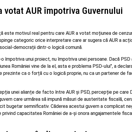
a votat AUR împotriva Guvernului
nță este motivul real pentru care AUR a votat moțiunea de cenzu
spinge categoric orice interpretare care ar sugera că AUR a acți
 social-democrații dintr-o logică comună.
o împotriva unui proiect, nu împotriva unei persoane. Dacă PSD 
iunea României vine de la el, asta e problema PSD-ului", a declar
 prezinte ca o forță cu o logică proprie, nu ca un partener de fa
pția unei alianțe de facto între AUR și PSD, percepție pe care 
guvern care urmărea să impună măsuri de austeritate fiscală, cer
ficit bugetar semnificativ. Căderea acestui guvern a complicat ne
e privind capacitatea României de a-și onora angajamentele fisca