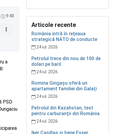
9:40
Articole recente
România intră în rețeaua
strategică NATO de conducte
24 iul. 2026
Petrolul trece din nou de 100 de
ru a
dolari pe baril
UR
24 iul. 2026
Romina Gingașu oferă un
apartament familiei din Galați
24 iul. 2026
pă PSD
Petrolul din Kazahstan, test
 Dungaciu
pentru carburanții din România
24 iul. 2026
ticiparea
Iker Casillas și Irene Esser,