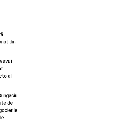
ră
onat din
a avut
at
cto al
Dungaciu
ute de
gocierile
le