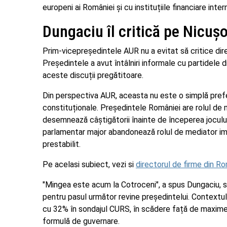
europeni ai României și cu instituțiile financiare inter
Dungaciu îl critică pe Nicușo
Prim-vicepreședintele AUR nu a evitat să critice dir
Președintele a avut întâlniri informale cu partidele d
aceste discuții pregătitoare.
Din perspectiva AUR, aceasta nu este o simplă preferin
constituționale. Președintele României are rolul de 
desemnează câștigătorii înainte de începerea joculu
parlamentar major abandonează rolul de mediator impa
prestabilit.
Pe acelasi subiect, vezi si
directorul de firme din R
"Mingea este acum la Cotroceni", a spus Dungaciu, sub
pentru pasul următor revine președintelui. Contextul
cu 32% în sondajul CURS, în scădere față de maximele
formulă de guvernare.