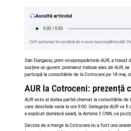
Ascultă articolul
Citit automat în română de o voce neuronală locală. Var
Dan Dungaciu, prim-vicepreședintele AUR, a trasat du
susține un guvern: premierul trebuie ales de AUR, iar
participă la consultările de la Cotroceni pe 18 mai,
AUR la Cotroceni: prezență c
AUR este al doilea partid chemat la consultările de
care deschide seria la ora 9:00. Delegația AUR va fi
a explicat duminică seară, la Antena 3 CNN, ce poziț
Decizia de a merge la Cotroceni nu a fost una unanimă