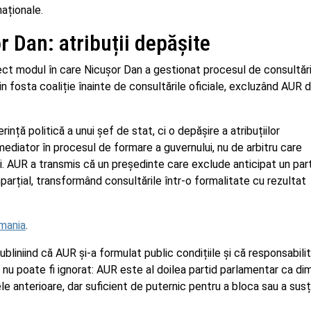
naționale.
r Dan: atribuții depășite
ect modul în care Nicușor Dan a gestionat procesul de consultări
in fosta coaliție înainte de consultările oficiale, excluzând AUR d
ță politică a unui șef de stat, ci o depășire a atribuțiilor
mediator în procesul de formare a guvernului, nu de arbitru care
i. AUR a transmis că un președinte care exclude anticipat un par
rțial, transformând consultările într-o formalitate cu rezultat
omania
.
liniind că AUR și-a formulat public condițiile și că responsabili
 nu poate fi ignorat: AUR este al doilea partid parlamentar ca di
 anterioare, dar suficient de puternic pentru a bloca sau a susț