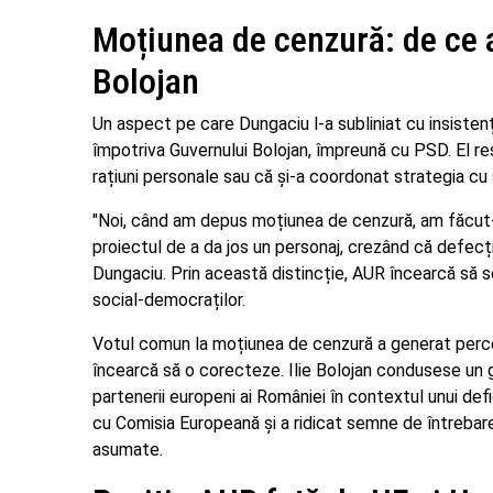
Moțiunea de cenzură: de ce 
Bolojan
Un aspect pe care Dungaciu l-a subliniat cu insiste
împotriva Guvernului Bolojan, împreună cu PSD. El re
rațiuni personale sau că și-a coordonat strategia cu
"Noi, când am depus moțiunea de cenzură, am făcut-
proiectul de a da jos un personaj, crezând că defecț
Dungaciu. Prin această distincție, AUR încearcă să se
social-democraților.
Votul comun la moțiunea de cenzură a generat perce
încearcă să o corecteze. Ilie Bolojan condusese un 
partenerii europeni ai României în contextul unui de
cu Comisia Europeană și a ridicat semne de întrebar
asumate.