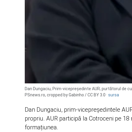
Dan Dungaciu, Prim-vicepreședinte AUR; purtătorul de cuvân
PSnews.ro, cropped by Gabinho / CC BY 3.0 ·
sursa
Dan Dungaciu, prim-vicepreședintele AUR, 
propriu. AUR participă la Cotroceni pe 1
formațiunea.