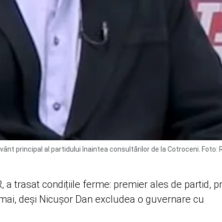
t principal al partidului înaintea consultărilor de la Cotroceni. Foto:
a trasat condițiile ferme: premier ales de partid, 
8 mai, deși Nicușor Dan excludea o guvernare cu