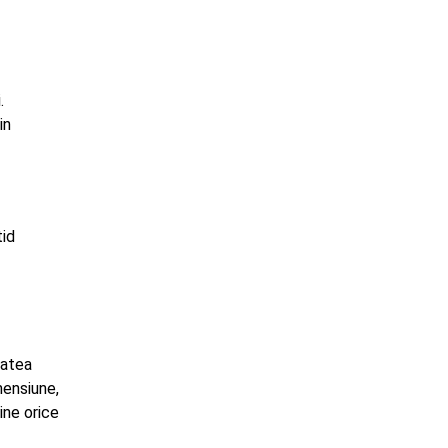
.
in
tid
tatea
mensiune,
ine orice