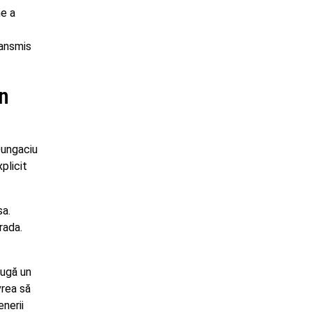
ne a
ransmis
n
Dungaciu
plicit
sa.
rada.
augă un
vrea să
nerii