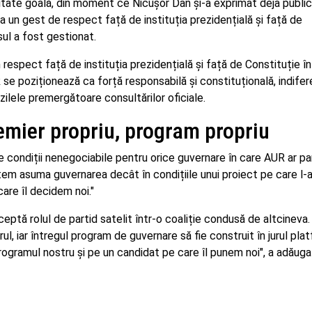
itate goală, din moment ce Nicușor Dan și-a exprimat deja public
 un gest de respect față de instituția prezidențială și față de
sul a fost gestionat.
spect față de instituția prezidențială și față de Constituție în
e poziționează ca forță responsabilă și constituțională, indifer
zilele premergătoare consultărilor oficiale.
emier propriu, program propriu
condiții nenegociabile pentru orice guvernare în care AUR ar par
tem asuma guvernarea decât în condițiile unui proiect pe care l-
care îl decidem noi."
ptă rolul de partid satelit într-o coaliție condusă de altcineva.
, iar întregul program de guvernare să fie construit în jurul pla
rogramul nostru și pe un candidat pe care îl punem noi", a adăuga