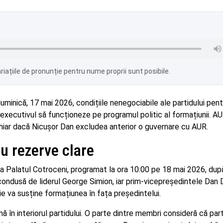
iațiile de pronunție pentru nume proprii sunt posibile.
minică, 17 mai 2026, condițiile nenegociabile ale partidului pent
 executivul să funcționeze pe programul politic al formațiunii. A
 chiar dacă Nicușor Dan excludea anterior o guvernare cu AUR.
u rezerve clare
 la Palatul Cotroceni, programat la ora 10:00 pe 18 mai 2026, du
 condusă de liderul George Simion, iar prim-vicepreședintele Dan
ie va susține formațiunea în fața președintelui.
 în interiorul partidului. O parte dintre membri consideră că par