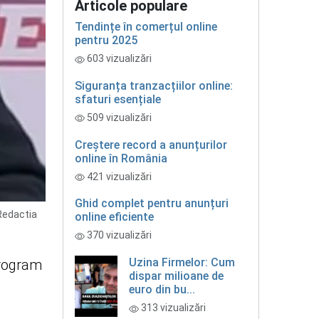
Articole populare
Tendințe în comerțul online
pentru 2025
603 vizualizări
Siguranța tranzacțiilor online:
sfaturi esențiale
509 vizualizări
Creștere record a anunțurilor
online în România
421 vizualizări
Ghid complet pentru anunțuri
 Redactia
online eficiente
370 vizualizări
Uzina Firmelor: Cum
program
dispar milioane de
euro din bu...
313 vizualizări