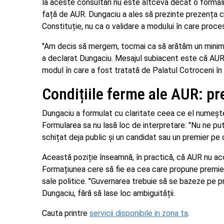
la aceste consultări nu este altceva decât o formal
față de AUR. Dungaciu a ales să prezinte prezența ca
Constituție, nu ca o validare a modului în care proce
"Am decis să mergem, tocmai ca să arătăm un minim re
a declarat Dungaciu. Mesajul subiacent este că AUR s
modul în care a fost tratată de Palatul Cotroceni în 
Condițiile ferme ale AUR: pr
Dungaciu a formulat cu claritate ceea ce el numește 
Formularea sa nu lasă loc de interpretare: "Nu ne pu
schițat deja public și un candidat sau un premier pe 
Această poziție înseamnă, în practică, că AUR nu acce
Formațiunea cere să fie ea cea care propune premierul
sale politice. "Guvernarea trebuie să se bazeze pe p
Dungaciu, fără să lase loc ambiguității.
Cauta printre
servicii disponibile in zona ta
.