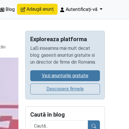
Adaugă anunț
Blog
Autentificați-vă
Exploreaza platforma
zări
LaEi inseamna mai mult decat
blog: gasesti anunturi gratuite si
un director de firme din Romania.
Vezi anunturile gratuite
Descopera firmele
Caută în blog