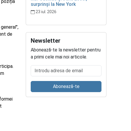
 poziția
surprinși la New York
23 iul. 2026
 general",
ent de
Newsletter
Abonează-te la newsletter pentru
a primi cele mai noi articole.
ticipa.
Introdu adresa de email
am
Abonează-te
tformei
t