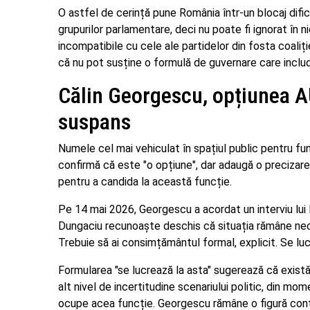
O astfel de cerință pune România într-un blocaj difi
grupurilor parlamentare, deci nu poate fi ignorat în 
incompatibile cu cele ale partidelor din fosta coaliț
că nu pot susține o formulă de guvernare care inclu
Călin Georgescu, opțiunea 
suspans
Numele cel mai vehiculat în spațiul public pentru fu
confirmă că este "o opțiune", dar adaugă o precizar
pentru a candida la această funcție.
Pe 14 mai 2026, Georgescu a acordat un interviu lui 
Dungaciu recunoaște deschis că situația rămâne necla
Trebuie să ai consimțământul formal, explicit. Se luc
Formularea "se lucrează la asta" sugerează că există 
alt nivel de incertitudine scenariului politic, din 
ocupe acea funcție. Georgescu rămâne o figură controv