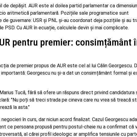
cil de depășit. AUR este al doilea partid parlamentar ca dimensiu
nicio aritmetică parlamentară. Pozițiile sale programatice sunt
ie de guvernare: USR și PNL și-au coordonat deja pozițiile și au t
de PSD. Cu AUR în ecuație, calculele devin și mai complicate.
AUR pentru premier: consimțământ î
ncția de premier propus de AUR este cel al lui Călin Georgescu. 
e importantă: Georgescu nu și-a dat un consimțământ formal și ex
Marius Tucă, fără să ofere un răspuns direct privind candidatura 
ră: "Nu poți să treci strada pe cineva care nu vrea să treacă st
rează la asta."
negocieri în curs, dar niciun acord finalizat. Cazul Georgescu ad
moment ce persoana propusă pentru postul-cheie nu a confirmat că 
ersată, al cărei profil ideologic ar amplifica tensiunile cu parte