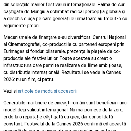
din selecțiile marilor festivaluri internaționale. Palma de Aur
câștigată de Mungiu a schimbat radical percepția globală și
a deschis o ușă pe care generațiile următoare au trecut-o cu
argumente proprii.
Mecanismele de finanțare s-au diversificat: Centrul Național
al Cinematografiei, co-producțiile cu parteneri europeni prin
Eurimages și fonduri bilaterale, prezența la piețele de co-
producție ale festivalurilor. Toate acestea au creat o
infrastructură care permite realizarea de filme ambițioase,
cu distribuție internațională. Rezultatul se vede la Cannes
2026: nu un film, ci patru.
Vezi si
articole de moda si accesorii
.
Generațiile mai tinere de cineaști români sunt beneficiarii unui
model deja validat internațional. Nu mai pornesc de la zero,
ci de la o reputație câștigată cu greu, dar consolidată
constant. Festivalul de la Cannes 2026 confirmă că această
perioadă de grație a cinematografiei române nu este un