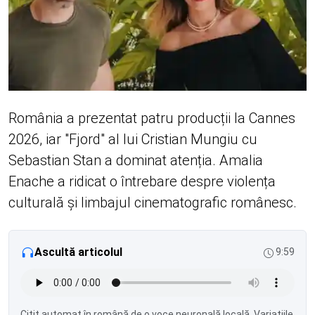
România a prezentat patru producții la Cannes
2026, iar "Fjord" al lui Cristian Mungiu cu
Sebastian Stan a dominat atenția. Amalia
Enache a ridicat o întrebare despre violența
culturală și limbajul cinematografic românesc.
Ascultă articolul
9:59
Citit automat în română de o voce neuronală locală. Variațiile