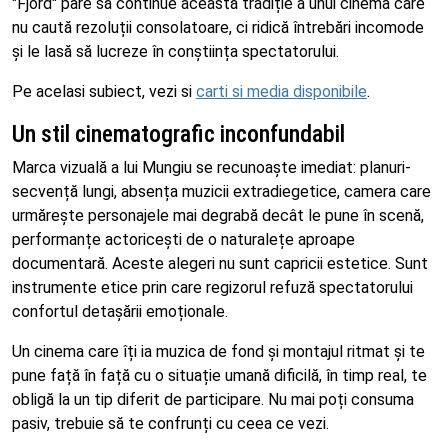
"Fjord" pare să continue această tradiție a unui cinema care
nu caută rezoluții consolatoare, ci ridică întrebări incomode
și le lasă să lucreze în conștiința spectatorului.
Pe acelasi subiect, vezi si
carti si media disponibile
.
Un stil cinematografic inconfundabil
Marca vizuală a lui Mungiu se recunoaște imediat: planuri-
secvență lungi, absența muzicii extradiegetice, camera care
urmărește personajele mai degrabă decât le pune în scenă,
performanțe actoricești de o naturalețe aproape
documentară. Aceste alegeri nu sunt capricii estetice. Sunt
instrumente etice prin care regizorul refuză spectatorului
confortul detașării emoționale.
Un cinema care îți ia muzica de fond și montajul ritmat și te
pune față în față cu o situație umană dificilă, în timp real, te
obligă la un tip diferit de participare. Nu mai poți consuma
pasiv, trebuie să te confrunți cu ceea ce vezi.