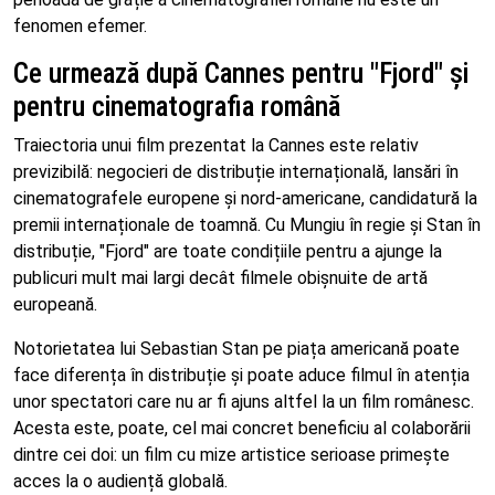
fenomen efemer.
Ce urmează după Cannes pentru "Fjord" și
pentru cinematografia română
Traiectoria unui film prezentat la Cannes este relativ
previzibilă: negocieri de distribuție internațională, lansări în
cinematografele europene și nord-americane, candidatură la
premii internaționale de toamnă. Cu Mungiu în regie și Stan în
distribuție, "Fjord" are toate condițiile pentru a ajunge la
publicuri mult mai largi decât filmele obișnuite de artă
europeană.
Notorietatea lui Sebastian Stan pe piața americană poate
face diferența în distribuție și poate aduce filmul în atenția
unor spectatori care nu ar fi ajuns altfel la un film românesc.
Acesta este, poate, cel mai concret beneficiu al colaborării
dintre cei doi: un film cu mize artistice serioase primește
acces la o audiență globală.