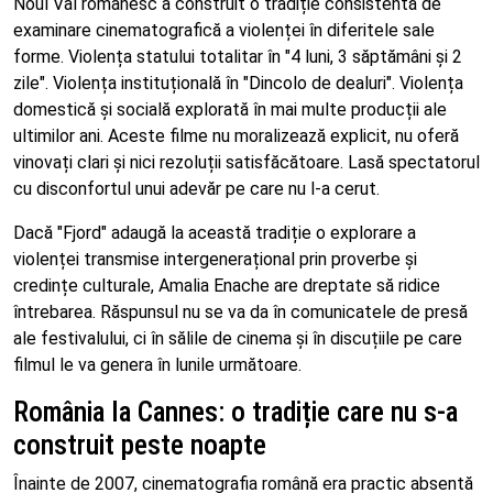
Noul Val românesc a construit o tradiție consistentă de
examinare cinematografică a violenței în diferitele sale
forme. Violența statului totalitar în "4 luni, 3 săptămâni și 2
zile". Violența instituțională în "Dincolo de dealuri". Violența
domestică și socială explorată în mai multe producții ale
ultimilor ani. Aceste filme nu moralizează explicit, nu oferă
vinovați clari și nici rezoluții satisfăcătoare. Lasă spectatorul
cu disconfortul unui adevăr pe care nu l-a cerut.
Dacă "Fjord" adaugă la această tradiție o explorare a
violenței transmise intergenerațional prin proverbe și
credințe culturale, Amalia Enache are dreptate să ridice
întrebarea. Răspunsul nu se va da în comunicatele de presă
ale festivalului, ci în sălile de cinema și în discuțiile pe care
filmul le va genera în lunile următoare.
România la Cannes: o tradiție care nu s-a
construit peste noapte
Înainte de 2007, cinematografia română era practic absentă