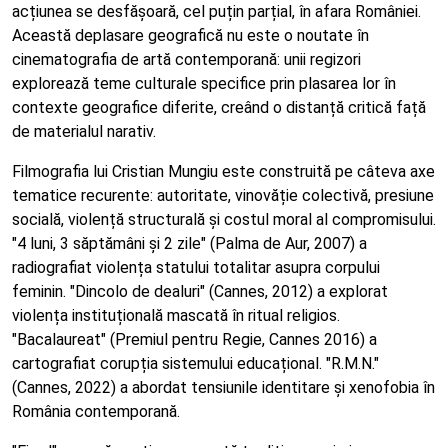
acțiunea se desfășoară, cel puțin parțial, în afara României.
Această deplasare geografică nu este o noutate în
cinematografia de artă contemporană: unii regizori
explorează teme culturale specifice prin plasarea lor în
contexte geografice diferite, creând o distanță critică față
de materialul narativ.
Filmografia lui Cristian Mungiu este construită pe câteva axe
tematice recurente: autoritate, vinovăție colectivă, presiune
socială, violență structurală și costul moral al compromisului.
"4 luni, 3 săptămâni și 2 zile" (Palma de Aur, 2007) a
radiografiat violența statului totalitar asupra corpului
feminin. "Dincolo de dealuri" (Cannes, 2012) a explorat
violența instituțională mascată în ritual religios.
"Bacalaureat" (Premiul pentru Regie, Cannes 2016) a
cartografiat corupția sistemului educațional. "R.M.N."
(Cannes, 2022) a abordat tensiunile identitare și xenofobia în
România contemporană.