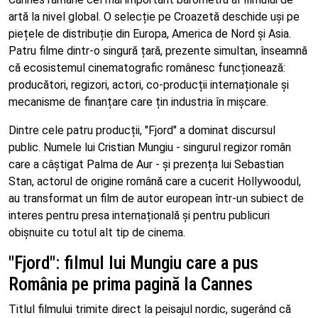
artă la nivel global. O selecție pe Croazetă deschide uși pe
piețele de distribuție din Europa, America de Nord și Asia.
Patru filme dintr-o singură țară, prezente simultan, înseamnă
că ecosistemul cinematografic românesc funcționează:
producători, regizori, actori, co-producții internaționale și
mecanisme de finanțare care țin industria în mișcare.
Dintre cele patru producții, "Fjord" a dominat discursul
public. Numele lui Cristian Mungiu - singurul regizor român
care a câștigat Palma de Aur - și prezența lui Sebastian
Stan, actorul de origine română care a cucerit Hollywoodul,
au transformat un film de autor european într-un subiect de
interes pentru presa internațională și pentru publicuri
obișnuite cu totul alt tip de cinema.
"Fjord": filmul lui Mungiu care a pus
România pe prima pagină la Cannes
Titlul filmului trimite direct la peisajul nordic, sugerând că