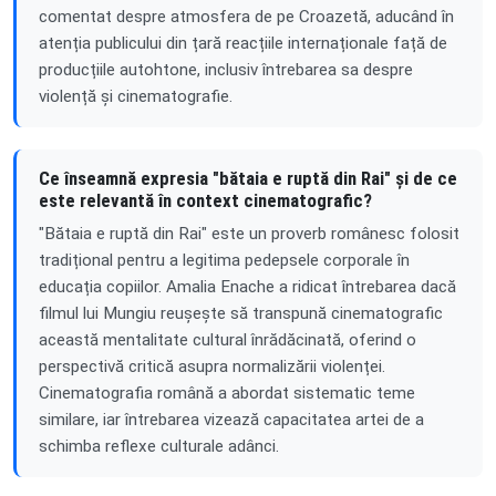
comentat despre atmosfera de pe Croazetă, aducând în
atenția publicului din țară reacțiile internaționale față de
producțiile autohtone, inclusiv întrebarea sa despre
violență și cinematografie.
Ce înseamnă expresia "bătaia e ruptă din Rai" și de ce
este relevantă în context cinematografic?
"Bătaia e ruptă din Rai" este un proverb românesc folosit
tradițional pentru a legitima pedepsele corporale în
educația copiilor. Amalia Enache a ridicat întrebarea dacă
filmul lui Mungiu reușește să transpună cinematografic
această mentalitate cultural înrădăcinată, oferind o
perspectivă critică asupra normalizării violenței.
Cinematografia română a abordat sistematic teme
similare, iar întrebarea vizează capacitatea artei de a
schimba reflexe culturale adânci.