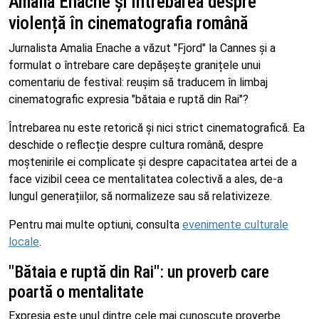
Amalia Enache și întrebarea despre
violență în cinematografia română
Jurnalista Amalia Enache a văzut "Fjord" la Cannes și a
formulat o întrebare care depășește granițele unui
comentariu de festival: reușim să traducem în limbaj
cinematografic expresia "bătaia e ruptă din Rai"?
Întrebarea nu este retorică și nici strict cinematografică. Ea
deschide o reflecție despre cultura română, despre
moștenirile ei complicate și despre capacitatea artei de a
face vizibil ceea ce mentalitatea colectivă a ales, de-a
lungul generațiilor, să normalizeze sau să relativizeze.
Pentru mai multe optiuni, consulta
evenimente culturale
locale
.
"Bătaia e ruptă din Rai": un proverb care
poartă o mentalitate
Expresia este unul dintre cele mai cunoscute proverbe