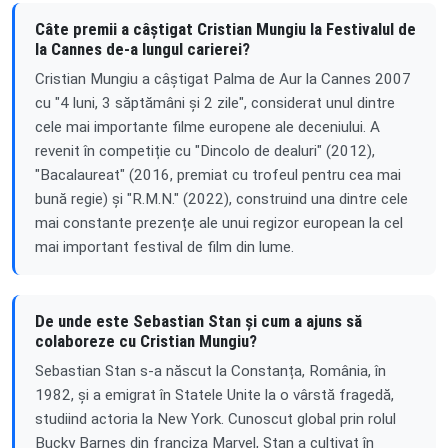
Câte premii a câștigat Cristian Mungiu la Festivalul de
la Cannes de-a lungul carierei?
Cristian Mungiu a câștigat Palma de Aur la Cannes 2007
cu "4 luni, 3 săptămâni și 2 zile", considerat unul dintre
cele mai importante filme europene ale deceniului. A
revenit în competiție cu "Dincolo de dealuri" (2012),
"Bacalaureat" (2016, premiat cu trofeul pentru cea mai
bună regie) și "R.M.N." (2022), construind una dintre cele
mai constante prezențe ale unui regizor european la cel
mai important festival de film din lume.
De unde este Sebastian Stan și cum a ajuns să
colaboreze cu Cristian Mungiu?
Sebastian Stan s-a născut la Constanța, România, în
1982, și a emigrat în Statele Unite la o vârstă fragedă,
studiind actoria la New York. Cunoscut global prin rolul
Bucky Barnes din franciza Marvel, Stan a cultivat în