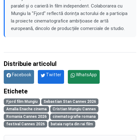
paralel și o carieră în film independent. Colaborarea cu
Mungiu la "Fjord" reflectă dorința actorului de a participa
la proiecte cinematografice ambițioase de artă
europeană, dincolo de producțiile comerciale de studio.
Distribuie articolul
Facebook
Twitter
WhatsApp
Etichete
Fjord film Mungiu
Sebastian Stan Cannes 2026
Amalia Enache cinema
Cristian Mungiu Cannes
Romania Cannes 2026
cinematografie romana
festival Cannes 2026
bataia rupta din rai film