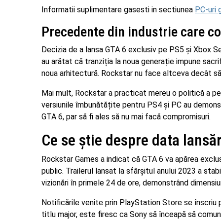
Informatii suplimentare gasesti in sectiunea
PC-uri 
Precedente din industrie care co
Decizia de a lansa GTA 6 exclusiv pe PS5 și Xbox Seri
au arătat că tranziția la noua generație impune sacri
noua arhitectură. Rockstar nu face altceva decât să 
Mai mult, Rockstar a practicat mereu o politică a per
versiunile îmbunătățite pentru PS4 și PC au demonst
GTA 6, par să fi ales să nu mai facă compromisuri.
Ce se știe despre data lansă
Rockstar Games a indicat că GTA 6 va apărea exclus
public. Trailerul lansat la sfârșitul anului 2023 a st
vizionări în primele 24 de ore, demonstrând dimensiun
Notificările venite prin PlayStation Store se înscriu
titlu major, este firesc ca Sony să înceapă să comun