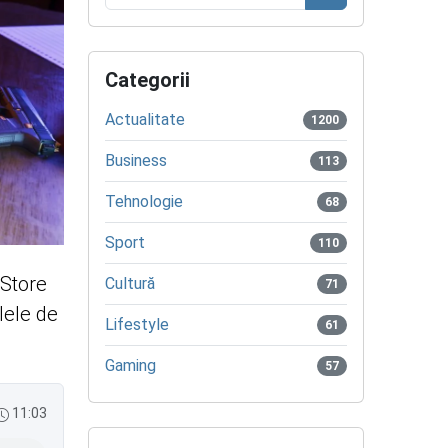
Caută
Categorii
Actualitate
1200
Business
113
Tehnologie
68
Sport
110
 Store
Cultură
71
lele de
Lifestyle
61
Gaming
57
11:03