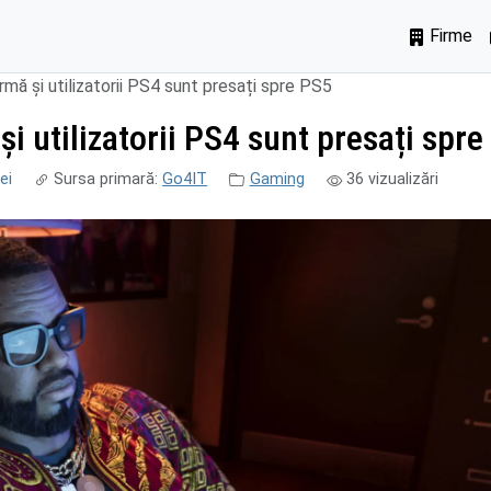
Firme
rmă și utilizatorii PS4 sunt presați spre PS5
i utilizatorii PS4 sunt presați spr
ei
Sursa primară:
Go4IT
Gaming
36
vizualizări