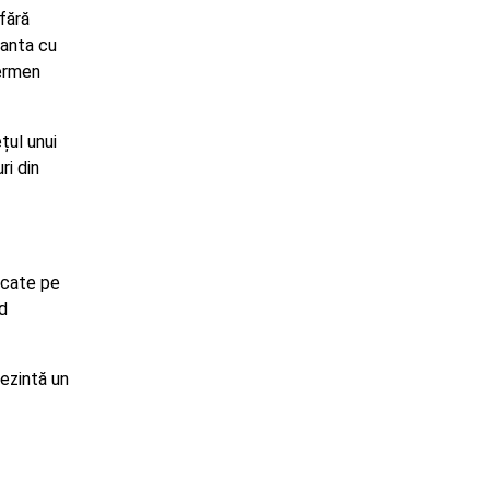
fără
ianta cu
termen
țul unui
ri din
ucate pe
rd
rezintă un