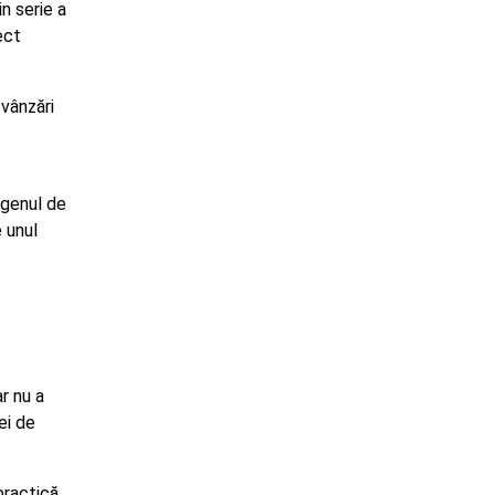
n serie a
ect
vânzări
 genul de
 unul
r nu a
ei de
practică