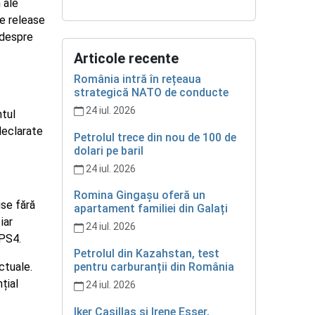
 ale
de release
 despre
Articole recente
România intră în rețeaua
strategică NATO de conducte
24 iul. 2026
ntul
 declarate
Petrolul trece din nou de 100 de
dolari pe baril
24 iul. 2026
Romina Gingașu oferă un
ise fără
apartament familiei din Galați
iar
24 iul. 2026
 PS4.
Petrolul din Kazahstan, test
ctuale.
pentru carburanții din România
țial
24 iul. 2026
Iker Casillas și Irene Esser,