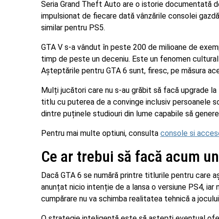
Seria Grand Theft Auto are o istorie documentată de a
impulsionat de fiecare dată vânzările consolei gazdă,
similar pentru PS5.
GTA V s-a vândut în peste 200 de milioane de exempl
timp de peste un deceniu. Este un fenomen cultural și
Așteptările pentru GTA 6 sunt, firesc, pe măsura ac
Mulți jucători care nu s-au grăbit să facă upgrade la
titlu cu puterea de a convinge inclusiv persoanele 
dintre puținele studiouri din lume capabile să gener
Pentru mai multe optiuni, consulta
console si acceso
Ce ar trebui să facă acum un
Dacă GTA 6 se numără printre titlurile pentru care a
anunțat nicio intenție de a lansa o versiune PS4, iar
cumpărare nu va schimba realitatea tehnică a jocului
O strategie inteligentă este să aștepți eventual of