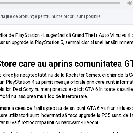
iațiile de pronunție pentru nume proprii sunt posibile.
torilor de PlayStation 4, sugerând că Grand Theft Auto VI nu va fi 
r un upgrade la PlayStation 5, semnal clar al unei lansări iminent
 Store care au aprins comunitatea G
-o direcție neașteptată: nu de la Rockstar Games, ci chiar de la S
 un PlayStation 4 au primit mesaje oficiale prin care sunt informa
ola lor. Deși Sony nu menționează explicit GTA 6 în toate cazurile
icări nu lasă prea mult loc de interpretare.
mare a ceea ce fanii așteptau de ani buni: GTA 6 va fi un titlu ex
are utilizatorii sunt îndemnați să facă upgrade la PS5 sunt, de f
ar nu va fi retrocompatibil cu hardware-ul vechi.