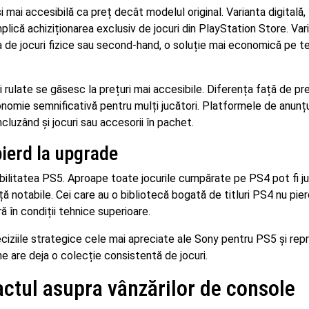
mai accesibilă ca preț decât modelul original. Varianta digitală, 
implică achiziționarea exclusiv de jocuri din PlayStation Store. Var
ea de jocuri fizice sau second-hand, o soluție mai economică pe 
rulate se găsesc la prețuri mai accesibile. Diferența față de pre
nomie semnificativă pentru mulți jucători. Platformele de anunțu
cluzând și jocuri sau accesorii în pachet.
pierd la upgrade
bilitatea PS5. Aproape toate jocurile cumpărate pe PS4 pot fi j
ă notabile. Cei care au o bibliotecă bogată de titluri PS4 nu pie
ă în condiții tehnice superioare.
ciziile strategice cele mai apreciate ale Sony pentru PS5 și rep
e are deja o colecție consistentă de jocuri.
pactul asupra vânzărilor de console