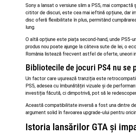
Sony a lansat o versiune slim a PS5, mai compactă și 
cititor de discuri, este cea mai ieftină opțiune, dar 
disc oferă flexibilitate în plus, permitând cumpărar
lung.
O altă opțiune este piața second-hand, unde PS5-uri 
produs nou poate ajunge la câteva sute de lei, o eco
România listează frecvent astfel de oferte, uneori in
Bibliotecile de jocuri PS4 nu se 
Un factor care ușurează tranziția este retrocompati
PS5, adesea cu îmbunătățiri vizuale și de performanț
investiția făcută, ci dimpotrivă, pot să le redescoper
Această compatibilitate inversă a fost una dintre de
argument solid în favoarea upgrade-ului pentru oricin
Istoria lansărilor GTA și im