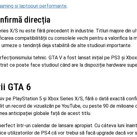
gaming si laptopuri performante
.
nfirmă direcția
es X/S nu este fără precedent în industrie. Titluri majore din ult
ficarea compatibilității cu consolele vechi pentru a valorifica la
urmeze o tendință deja stabilită de alte studiouri importante.
fecționismului tehnic. GTA V a fost lansat inițial pe PS3 și Xbox
rat ce poate face studioul când are la dispoziție hardware super
rii GTA 6
iv pe PlayStation 5 și Xbox Series X/S, fără o dată exactă conf
abilit un record de vizualizări pe YouTube, cu peste 90 de milioane 
ea anticipației globale față de acest titlu.
 perfect într-un calendar de lansare apropiat. Cu câteva luni înain
ice utilizatorilor de PS4 că vor trebui să facă upgrade dacă vor s