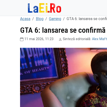
Sari la continut
Acasa
Blog
Gaming
GTA 6: lansarea se confi
GTA 6: lansarea se confirmă ș
11 mai 2026, 11:23
Sinteză editorială:
Alex Maft