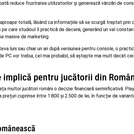
ată reduce frustrarea utilizatorilor și generează vânzări de con
 aproape totală, lăsând ca informațiile să se scurgă treptat prin 
 pe care studioul îl practică de decenii, generând un val constan
rse masive de marketing.
teva luni sau chiar un an după versiunea pentru console, o practi
 de PC vor trebui, cel mai probabil, să aștepte mai mult decât ce
 implică pentru jucătorii din Româ
ța multor jucători români o decizie financiară semnificativă. Pla
rețuri cuprinse între 1.800 și 2.500 de lei, în funcție de variant
 românească