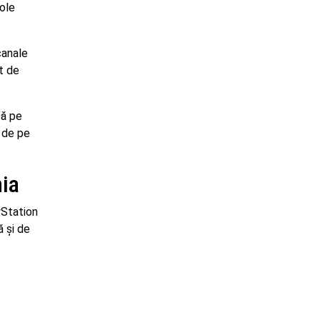
sole
canale
t de
că pe
i de pe
nia
yStation
ă și de