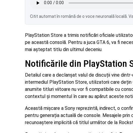
Citit automat în română de o voce neuronală locală. Var
PlayStation Store a trimis notificări oficiale utiliza
pe această consolă. Pentru a juca GTA 6, va fi necesa
mai așteptat titlu din ultimul deceniu.
Notificările din PlayStation
Detaliul care a declanșat valul de discuții vine dintr
intermediul PlayStation Store, utilizatorii care dețin
anumite titluri viitoare nu vor fi compatibile cu cons
contextul și momentul în care au apărut aceste notif
Această mișcare a Sony reprezintă, indirect, o confir
pentru generația actuală de console. Mesajele prin c
recunoaștere implicită că titlul următor de la Rockst