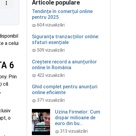
Articole populare
Tendințe în comerțul online
pentru 2025
604 vizualizări
disponibil
Siguranța tranzacțiilor online:
sfaturi esențiale
e a celui
509 vizualizări
Creștere record a anunțurilor
TA 6
online în România
422 vizualizări
ony. Prin
ți că
Ghid complet pentru anunțuri
,
online eficiente
371 vizualizări
clusiv
Uzina Firmelor: Cum
dispar milioane de
apt, o
euro din bu...
313 vizualizări