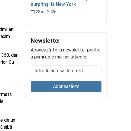
surprinși la New York
23 iul. 2026
imii ani
 maxim
Newsletter
Abonează-te la newsletter pentru
 360, dar
a primi cele mai noi articole.
ior. Cu
Introdu adresa de email
Abonează-te
irmată
de
te de un
ă aibă