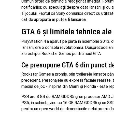
Comunitatea de gaming a reacționat imediat. Forumur
notificărilor, cu speculații despre data lansării și 
al jocului. Faptul că Sony comunică direct cu utiliz
cât de apropiată ar putea fi lansarea.
GTA 6 și limitele tehnice ale
PlayStation 4 a apărut pe piață în noiembrie 2013, c
lansării, era o consolă revoluționară. Doisprezece ani
ale echipei Rockstar Games pentru noul GTA.
Ce presupune GTA 6 din punct de
Rockstar Games a promis, prin trailerele lansate până
precedent. Personajele au expresii faciale realiste, t
mediul de joc - inspirat din Miami și Florida - este 
PS4 are 8 GB de RAM GDDR5 și un procesor AMD Jagu
PS5, în schimb, vine cu 16 GB RAM GDDR6 și un SSD u
pentru un open world de dimensiunile celui promis în