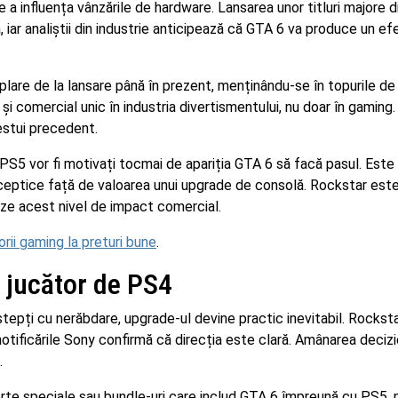
 influența vânzările de hardware. Lansarea unor titluri majore di
 iar analiștii din industrie anticipează că GTA 6 va produce un ef
are de la lansare până în prezent, menținându-se în topurile de 
 comercial unic în industria divertismentului, nu doar în gaming.
estui precedent.
 PS5 vor fi motivați tocmai de apariția GTA 6 să facă pasul. Este
sceptice față de valoarea unui upgrade de consolă. Rockstar este
eze acest nivel de impact comercial.
rii gaming la preturi bune
.
 jucător de PS4
ștepți cu nerăbdare, upgrade-ul devine practic inevitabil. Rocksta
 notificările Sony confirmă că direcția este clară. Amânarea decizi
.
erte speciale sau bundle-uri care includ GTA 6 împreună cu PS5, 