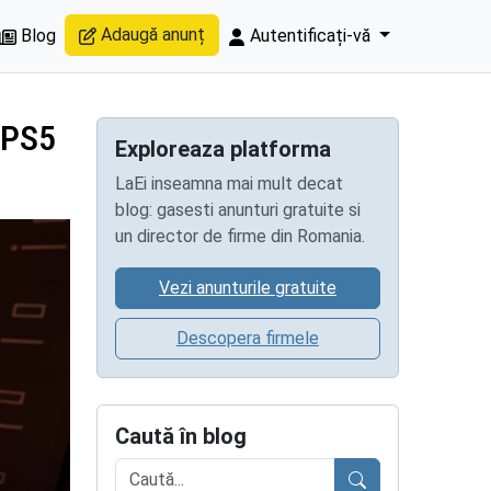
Adaugă anunț
Blog
Autentificați-vă
e PS5
Exploreaza platforma
LaEi inseamna mai mult decat
blog: gasesti anunturi gratuite si
un director de firme din Romania.
Vezi anunturile gratuite
Descopera firmele
Caută în blog