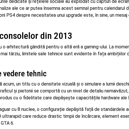
ile dedicate și rețelele sociale au explodat cu capturi de ecran
cu analize ale ce ar putea însemna acest semnal pentru calendarul 
atorii PS4 despre necesitatea unui upgrade este, în sine, un mesaj
 consolelor din 2013
u o arhitectură gândită pentru o altă eră a gaming-ului. La mome
 mai târziu, limitele sale tehnice sunt evidente în fața ambițiilor
 vedere tehnic
 acum, un titlu cu o densitate vizuală și o simulare a lumii desch
raficul și pietonii se comportă cu un nivel de detaliu nemaivăzut, 
reprodus cu o fidelitate care depășește capacitățile hardware ale
ar cu 8 nuclee, o configurație depășită față de standardele a
ltrarapid care reduce drastic timpii de încărcare, element esen
 GTA 6.