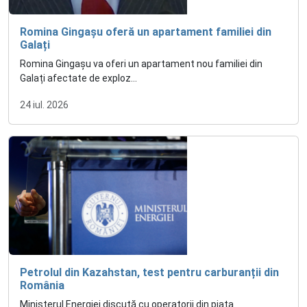
Romina Gingașu oferă un apartament familiei din
Galați
Romina Gingașu va oferi un apartament nou familiei din
Galați afectate de exploz...
24 iul. 2026
Petrolul din Kazahstan, test pentru carburanții din
România
Ministerul Energiei discută cu operatorii din piața