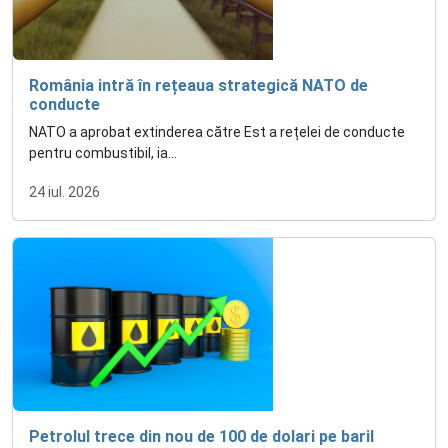
România intră în rețeaua strategică NATO de
conducte
NATO a aprobat extinderea către Est a rețelei de conducte
pentru combustibil, ia...
24 iul. 2026
Petrolul trece din nou de 100 de dolari pe baril