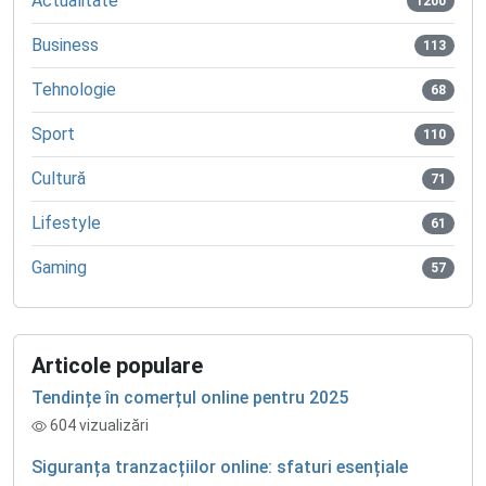
Actualitate
1200
Business
113
Tehnologie
68
Sport
110
Cultură
71
Lifestyle
61
Gaming
57
Articole populare
Tendințe în comerțul online pentru 2025
604 vizualizări
Siguranța tranzacțiilor online: sfaturi esențiale