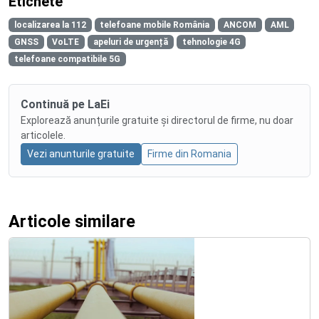
Etichete
localizarea la 112
telefoane mobile România
ANCOM
AML
GNSS
VoLTE
apeluri de urgență
tehnologie 4G
telefoane compatibile 5G
Continuă pe LaEi
Explorează anunțurile gratuite și directorul de firme, nu doar
articolele.
Vezi anunturile gratuite
Firme din Romania
Articole similare