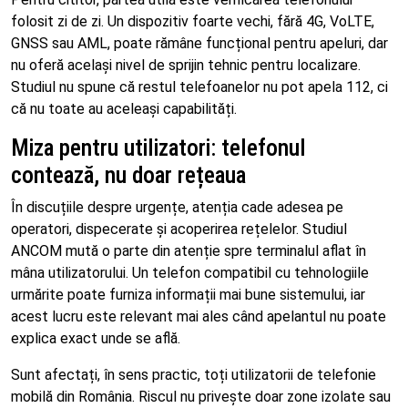
folosit zi de zi. Un dispozitiv foarte vechi, fără 4G, VoLTE,
GNSS sau AML, poate rămâne funcțional pentru apeluri, dar
nu oferă același nivel de sprijin tehnic pentru localizare.
Studiul nu spune că restul telefoanelor nu pot apela 112, ci
că nu toate au aceleași capabilități.
Miza pentru utilizatori: telefonul
contează, nu doar rețeaua
În discuțiile despre urgențe, atenția cade adesea pe
operatori, dispecerate și acoperirea rețelelor. Studiul
ANCOM mută o parte din atenție spre terminalul aflat în
mâna utilizatorului. Un telefon compatibil cu tehnologiile
urmărite poate furniza informații mai bune sistemului, iar
acest lucru este relevant mai ales când apelantul nu poate
explica exact unde se află.
Sunt afectați, în sens practic, toți utilizatorii de telefonie
mobilă din România. Riscul nu privește doar zone izolate sau