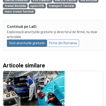
mersul trenurilor
CFR Călători
Electric Castle
HM Bonțida
trenuri Bonțida
opriri CFR
transport festival
mers trenuri festival
Continuă pe LaEi
Explorează anunțurile gratuite și directorul de firme, nu doar
articolele.
Vezi anunturile gratuite
Firme din Romania
Articole similare