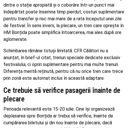
dintre o stație apropiată și o coborâre într-un punct mai
îndepărtat poate însemna timp pierdut, costuri suplimentare
pentru transfer și risc mai mare de a rata începutul unei zile
de festival. În sens invers, la plecare, un tren care oprește în
HM Bonțida poate simplifica întoarcerea, mai ales după ore
aglomerate.
Schimbarea rămâne totuși limitată: CFR Călători nu a
anunțat, în brief-ul citat, trenuri speciale dedicate exclusiv
festivalului, ci opriri suplimentare pentru mai multe trenuri.
Diferența merită reținută, pentru că nu orice tren care trece
prin zonă este automat inclus în această adaptare.
Ce trebuie să verifice pasagerii înainte de
plecare
Perioada relevantă este 15-20 iulie. Cine își organizează
deplasarea spre Bonțida ar trebui să verifice, înainte de
cumpărarea biletului și din nou înainte de plecare, dacă