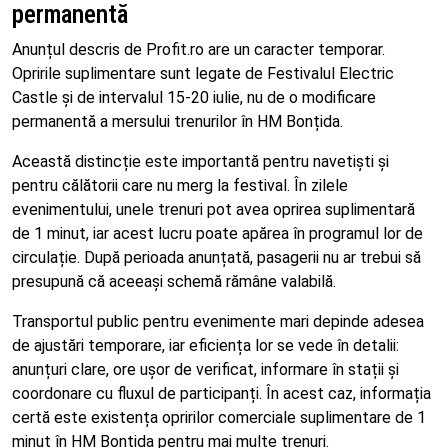
permanentă
Anunțul descris de Profit.ro are un caracter temporar.
Opririle suplimentare sunt legate de Festivalul Electric
Castle și de intervalul 15-20 iulie, nu de o modificare
permanentă a mersului trenurilor în HM Bonțida.
Această distincție este importantă pentru navetiști și
pentru călătorii care nu merg la festival. În zilele
evenimentului, unele trenuri pot avea oprirea suplimentară
de 1 minut, iar acest lucru poate apărea în programul lor de
circulație. După perioada anunțată, pasagerii nu ar trebui să
presupună că aceeași schemă rămâne valabilă.
Transportul public pentru evenimente mari depinde adesea
de ajustări temporare, iar eficiența lor se vede în detalii:
anunțuri clare, ore ușor de verificat, informare în stații și
coordonare cu fluxul de participanți. În acest caz, informația
certă este existența opririlor comerciale suplimentare de 1
minut în HM Bonțida pentru mai multe trenuri.