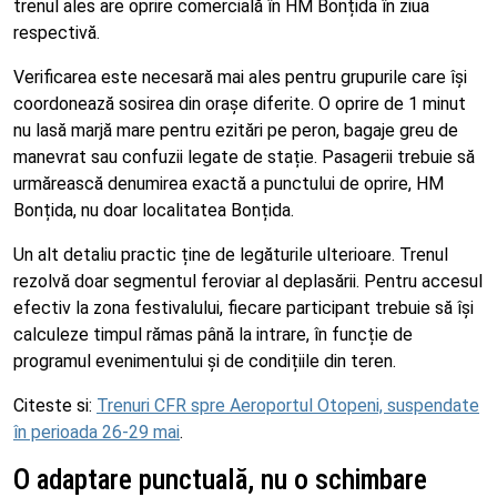
trenul ales are oprire comercială în HM Bonțida în ziua
respectivă.
Verificarea este necesară mai ales pentru grupurile care își
coordonează sosirea din orașe diferite. O oprire de 1 minut
nu lasă marjă mare pentru ezitări pe peron, bagaje greu de
manevrat sau confuzii legate de stație. Pasagerii trebuie să
urmărească denumirea exactă a punctului de oprire, HM
Bonțida, nu doar localitatea Bonțida.
Un alt detaliu practic ține de legăturile ulterioare. Trenul
rezolvă doar segmentul feroviar al deplasării. Pentru accesul
efectiv la zona festivalului, fiecare participant trebuie să își
calculeze timpul rămas până la intrare, în funcție de
programul evenimentului și de condițiile din teren.
Citeste si:
Trenuri CFR spre Aeroportul Otopeni, suspendate
în perioada 26-29 mai
.
O adaptare punctuală, nu o schimbare