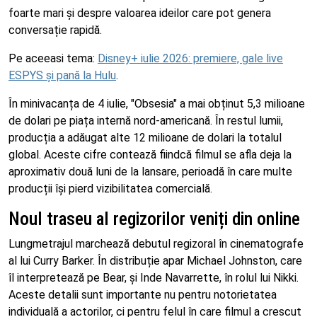
foarte mari și despre valoarea ideilor care pot genera
conversație rapidă.
Pe aceeasi tema:
Disney+ iulie 2026: premiere, gale live
ESPYS și pană la Hulu
.
În minivacanța de 4 iulie, "Obsesia" a mai obținut 5,3 milioane
de dolari pe piața internă nord-americană. În restul lumii,
producția a adăugat alte 12 milioane de dolari la totalul
global. Aceste cifre contează fiindcă filmul se afla deja la
aproximativ două luni de la lansare, perioadă în care multe
producții își pierd vizibilitatea comercială.
Noul traseu al regizorilor veniți din online
Lungmetrajul marchează debutul regizoral în cinematografe
al lui Curry Barker. În distribuție apar Michael Johnston, care
îl interpretează pe Bear, și Inde Navarrette, în rolul lui Nikki.
Aceste detalii sunt importante nu pentru notorietatea
individuală a actorilor, ci pentru felul în care filmul a crescut