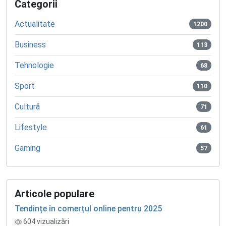
Categorii
Actualitate
1200
Business
113
Tehnologie
68
Sport
110
Cultură
71
Lifestyle
61
Gaming
57
Articole populare
Tendințe în comerțul online pentru 2025
604 vizualizări