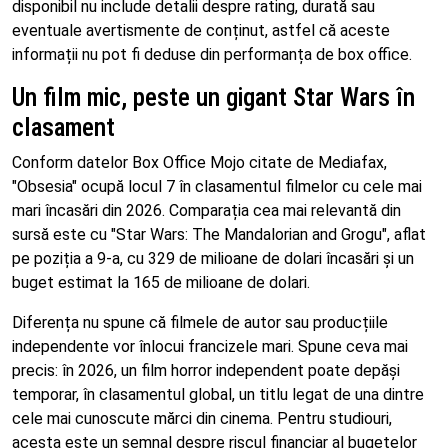
disponibil nu include detalii despre rating, durată sau
eventuale avertismente de conținut, astfel că aceste
informații nu pot fi deduse din performanța de box office.
Un film mic, peste un gigant Star Wars în
clasament
Conform datelor Box Office Mojo citate de Mediafax,
"Obsesia" ocupă locul 7 în clasamentul filmelor cu cele mai
mari încasări din 2026. Comparația cea mai relevantă din
sursă este cu "Star Wars: The Mandalorian and Grogu", aflat
pe poziția a 9-a, cu 329 de milioane de dolari încasări și un
buget estimat la 165 de milioane de dolari.
Diferența nu spune că filmele de autor sau producțiile
independente vor înlocui francizele mari. Spune ceva mai
precis: în 2026, un film horror independent poate depăși
temporar, în clasamentul global, un titlu legat de una dintre
cele mai cunoscute mărci din cinema. Pentru studiouri,
acesta este un semnal despre riscul financiar al bugetelor