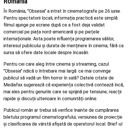
România
În România, "Obsesia" a intrat în cinematografe pe 26 iunie.
Pentru spectatorii locali, informația practică este simplă:
filmul ajunge pe ecrane după ce a fost deja validat
comercial pe piața nord-americană și pe piețele
internaționale. Asta poate influența programarea sălilor,
interesul publicului și durata de menținere în cinema, fără ca
sursa să ofere date locale despre încasări.
Pentru cei care aleg între cinema și streaming, cazul
"Obsesia" ridică o întrebare mai largă: ce mai convinge
publicul să vadă un film horror în sală? Datele citate de
Mediafax sugerează că experiența colectivă contează încă,
mai ales pentru genurile care se sprijină pe tensiune, reacții
rapide și discuții ulterioare în comunități online.
Publicul român ar trebui să verifice înainte de cumpărarea
biletului programul cinematografului, versiunea de proiecție
și clasificarea de vârstă afișată de operatorul local. Brief-ul