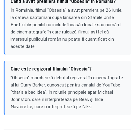
Când a avut premiera filmul "Obsesia" în România?
În România, filmul "Obsesia" a avut premiera pe 26 iunie,
la câteva săptămâni după lansarea din Statele Unite.
Brief-ul disponibil nu include încasări locale sau numărul
de cinematografe în care rulează filmul, astfel că
interesul publicului român nu poate fi cuantificat din
aceste date.
Cine este regizorul filmului "Obsesia"?
"Obsesia" marchează debutul regizoral în cinematografe
al lui Curry Barker, cunoscut pentru canalul de YouTube
"that's a bad idea". În rolurile principale apar Michael
Johnston, care îl interpretează pe Bear, și Inde
Navarrette, care o interpretează pe Nikki.