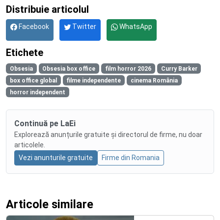
Distribuie articolul
Facebook
Twitter
WhatsApp
Etichete
Obsesia
Obsesia box office
film horror 2026
Curry Barker
box office global
filme independente
cinema România
horror independent
Continuă pe LaEi
Explorează anunțurile gratuite și directorul de firme, nu doar
articolele.
Vezi anunturile gratuite
Firme din Romania
Articole similare