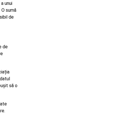
 a unui
i. O sumă
sibil de
ie de
re
iația
datul
ușit să o
oate
re.