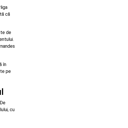
liga
tă că
ate de
entului.
ernandes
ă în
ate pe
ul
 De
ului, cu