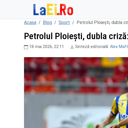
Sari la continut
Acasa
Blog
Sport
Petrolul Ploiești, dubla c
Petrolul Ploiești, dubla criz
18 mai 2026, 22:11
Sinteză editorială:
Alex Maft