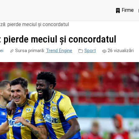
Firme
riză: pierde meciul și concordatul
ă: pierde meciul și concordatul
ei
Sursa primară:
Trend Engine
Sport
26
vizualizări