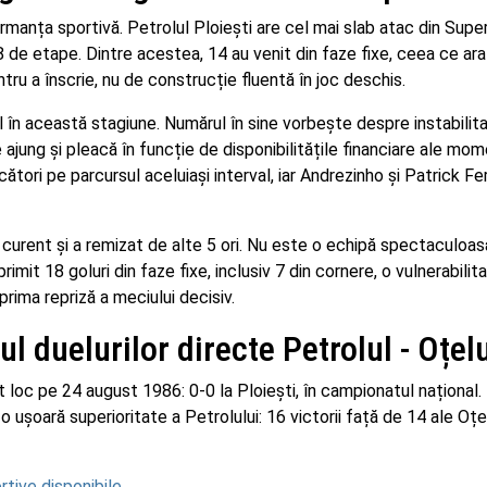
ormanța sportivă. Petrolul Ploiești are cel mai slab atac din Super
de etape. Dintre acestea, 14 au venit din faze fixe, ceea ce ara
tru a înscrie, nu de construcție fluentă în joc deschis.
ul în această stagiune. Numărul în sine vorbește despre instabilit
 ajung și pleacă în funcție de disponibilitățile financiare ale mom
cători pe parcursul aceluiași interval, iar Andrezinho și Patrick F
l curent și a remizat de alte 5 ori. Nu este o echipă spectaculoas
imit 18 goluri din faze fixe, inclusiv 7 din cornere, o vulnerabilit
prima repriză a meciului decisiv.
țul duelurilor directe Petrolul - Oțel
ut loc pe 24 august 1986: 0-0 la Ploiești, în campionatul național.
o ușoară superioritate a Petrolului: 16 victorii față de 14 ale Oțel
tive disponibile
.