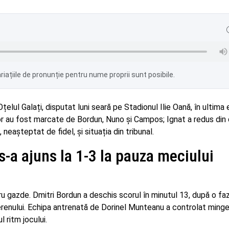
iațiile de pronunție pentru nume proprii sunt posibile.
țelul Galați, disputat luni seară pe Stadionul Ilie Oană, în ultima
lor au fost marcate de Bordun, Nuno și Campos; Ignat a redus din
neașteptat de fidel, și situația din tribunal.
 s-a ajuns la 1-3 la pauza meciului
ru gazde. Dmitri Bordun a deschis scorul în minutul 13, după o fa
erenului. Echipa antrenată de Dorinel Munteanu a controlat minge
l ritm jocului.