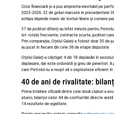
Criza financiară și-a pus amprenta inevitabil pe perf
2025-2026: 32 de goluri marcate în precedentele 38 
echipa depinde masiv de lovituri libere și cornere pen
37 de jucători diferiți au bifat minute pentru Petrol
lot: rotații frecvente, contracte scurte, jucători care
Prin comparație, Oțelul Galați a folosit doar 30 de ju
au jucat în fiecare din cele 38 de etape disputate.
Oțelul Galați a câștigat 4 din 18 deplasări în sezonu
deplasare, dar este ordonată și greu de penetrat. A pr
care Petrolul nu a reușit să o exploateze eficient în 
40 de ani de rivalitate: bilan
Prima întâlnire oficială dintre cele două cluburi a av
atunci, bilanțul celor 44 de confruntări directe arată 
14 rezultate de egalitate.
Pentru mai multe optiuni, consulta
echipamente spor