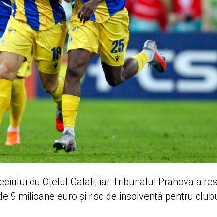
eciului cu Oțelul Galați, iar Tribunalul Prahova a re
 de 9 milioane euro și risc de insolvență pentru club