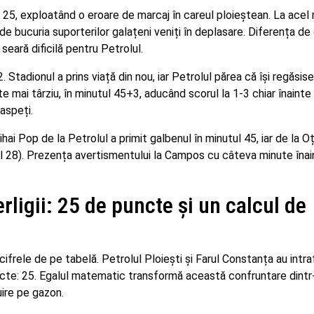
l 25, exploatând o eroare de marcaj în careul ploieștean. La ace
 de bucuria suporterilor galațeni veniți în deplasare. Diferența de
seară dificilă pentru Petrolul.
 Stadionul a prins viață din nou, iar Petrolul părea că își regăsise
te mai târziu, în minutul 45+3, aducând scorul la 1-3 chiar înainte
oaspeți.
ai Pop de la Petrolul a primit galbenul în minutul 45, iar de la Oț
ul 28). Prezența avertismentului la Campos cu câteva minute îna
.
ligii: 25 de puncte și un calcul de
frele de pe tabelă. Petrolul Ploiești și Farul Constanța au intrat
ncte: 25. Egalul matematic transformă această confruntare dintr
uire pe gazon.