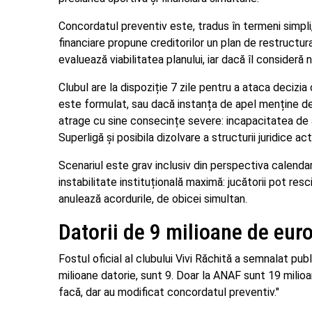
Concordatul preventiv este, tradus în termeni simpli, 
financiare propune creditorilor un plan de restructurar
evaluează viabilitatea planului, iar dacă îl consideră
Clubul are la dispoziție 7 zile pentru a ataca decizia
este formulat, sau dacă instanța de apel menține dec
atrage cu sine consecințe severe: incapacitatea de a-ș
Superligă și posibila dizolvare a structurii juridice ac
Scenariul este grav inclusiv din perspectiva calendaru
instabilitate instituțională maximă: jucătorii pot resc
anulează acordurile, de obicei simultan.
Datorii de 9 milioane de eur
Fostul oficial al clubului Vivi Răchită a semnalat pu
milioane datorie, sunt 9. Doar la ANAF sunt 19 milioan
facă, dar au modificat concordatul preventiv."