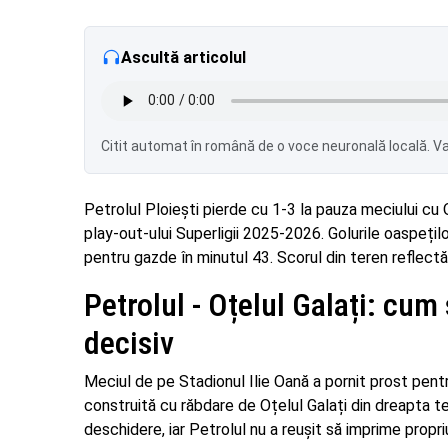
Ascultă articolul
Citit automat în română de o voce neuronală locală. Var
Petrolul Ploiești pierde cu 1-3 la pauza meciului cu O
play-out-ului Superligii 2025-2026. Golurile oaspeți
pentru gazde în minutul 43. Scorul din teren reflectă, 
Petrolul - Oțelul Galați: cum
decisiv
Meciul de pe Stadionul Ilie Oană a pornit prost pent
construită cu răbdare de Oțelul Galați din dreapta t
deschidere, iar Petrolul nu a reușit să imprime propriu