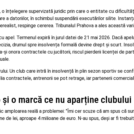
o înțelegere supervizată juridic prin care o entitate cu dificultăț
e a datoriilor, în schimbul suspendării executărilor silite. Instanț
 nerealist, respinge cererea. Tribunalul Prahova a ales această vari
 cu apel. Termenul expiră în jurul datei de 21 mai 2026. Dacă apel
izia, drumul spre insolvența formală devine drept și scurt. Inso
i onora contractele cu jucătorii, riscul pierderii licenței de part
tuale.
lui. Un club care intră în insolvență în plin sezon sportiv se con
ilia contractele, antrenorii se pot retrage, iar partenerii comercial
o și o marcă ce nu aparține clubului
blic amploarea reală a problemei: "Îmi cer scuze că am spus că su
e de lei, aproape 4 milioane de euro. N-au spus, deși ar fi trebuit