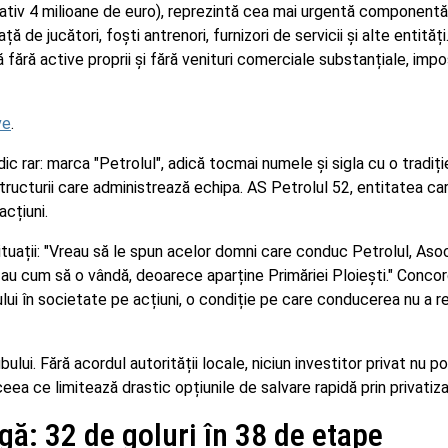
mativ 4 milioane de euro), reprezintă cea mai urgentă componentă
ță de jucători, foști antrenori, furnizori de servicii și alte entităț
fără active proprii și fără venituri comerciale substanțiale, impo
ve
.
dic rar: marca "Petrolul", adică tocmai numele și sigla cu o tradiț
tructurii care administrează echipa. AS Petrolul 52, entitatea ca
cțiuni.
situații: "Vreau să le spun acelor domni care conduc Petrolul, Asoc
au cum să o vândă, deoarece aparține Primăriei Ploiești." Concor
lui în societate pe acțiuni, o condiție pe care conducerea nu a re
bului. Fără acordul autorității locale, niciun investitor privat nu p
eea ce limitează drastic opțiunile de salvare rapidă prin privatiza
gă: 32 de goluri în 38 de etape