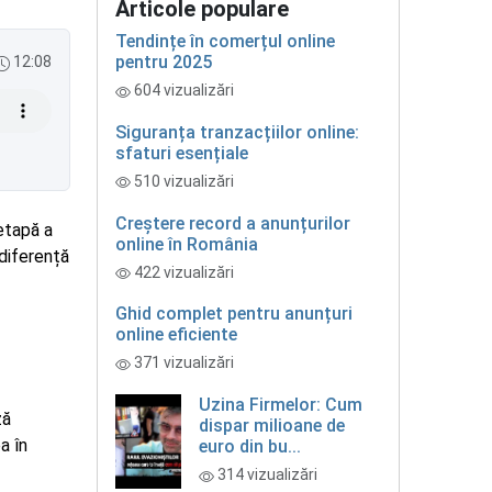
Articole populare
Tendințe în comerțul online
pentru 2025
12:08
604 vizualizări
Siguranța tranzacțiilor online:
sfaturi esențiale
510 vizualizări
Creștere record a anunțurilor
 etapă a
online în România
 diferență
422 vizualizări
Ghid complet pentru anunțuri
online eficiente
371 vizualizări
Uzina Firmelor: Cum
ză
dispar milioane de
a în
euro din bu...
314 vizualizări