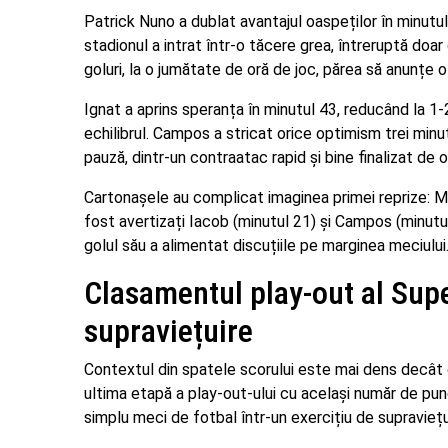
Patrick Nuno a dublat avantajul oaspeților în minutu
stadionul a intrat într-o tăcere grea, întreruptă doar
goluri, la o jumătate de oră de joc, părea să anunțe o 
Ignat a aprins speranța în minutul 43, reducând la 1-2.
echilibrul. Campos a stricat orice optimism trei minu
pauză, dintr-un contraatac rapid și bine finalizat de 
Cartonașele au complicat imaginea primei reprize: Mih
fost avertizați Iacob (minutul 21) și Campos (minut
golul său a alimentat discuțiile pe marginea meciului
Clasamentul play-out al Super
supraviețuire
Contextul din spatele scorului este mai dens decât ci
ultima etapă a play-out-ului cu același număr de pu
simplu meci de fotbal într-un exercițiu de supravieț