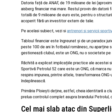
Datoria față de ANAF, de 19 milioane de lei (aproxi
aisberg financiar mai mare. Restul provin din datorii fa
totală de 9 milioane de euro este, pentru o structură 
acoperit fără un investitor extern de talie.
Pe acelasi subiect, vezi si
antrenori si servicii sporti
Tabloul financiar este îngreunat și de un paradox juri
peste 100 de ani în fotbalul românesc, nu aparține s
gestionează clubul, este un ONG, nu o societate pe a
Răchită a explicat implicațiile practice ale acestei 
Sportivă Petrolul 52 care este un ONG, că marca nu 
respins impunea, printre altele, transformarea ONG-u
îndeplinească.
Primăria Ploiești deține, astfel, cheia identitară a clu
prelua controlul complet asupra brandului Petrolul, c
Cel mai slab atac din Superli