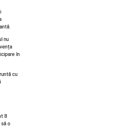
i
a
antă.
ul nu
lvența
icipare în
fruntă cu
i
nt 8
 să o