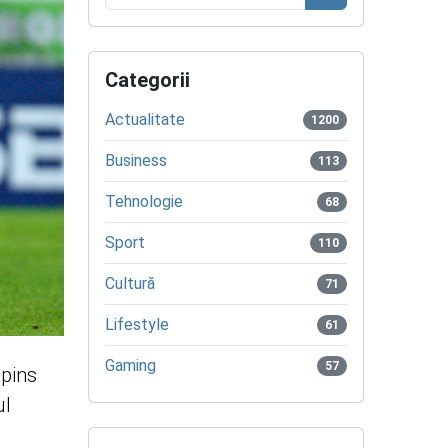
Caută
Categorii
Actualitate
1200
Business
113
Tehnologie
68
Sport
110
Cultură
71
Lifestyle
61
Gaming
57
spins
ul