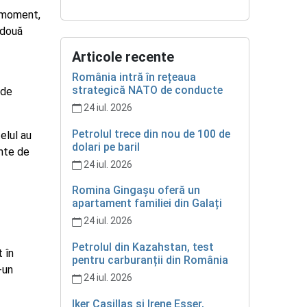
l moment,
 două
Articole recente
România intră în rețeaua
strategică NATO de conducte
 de
24 iul. 2026
Petrolul trece din nou de 100 de
elul au
dolari pe baril
inte de
24 iul. 2026
Romina Gingașu oferă un
apartament familiei din Galați
24 iul. 2026
Petrolul din Kazahstan, test
 în
pentru carburanții din România
-un
24 iul. 2026
Iker Casillas și Irene Esser,