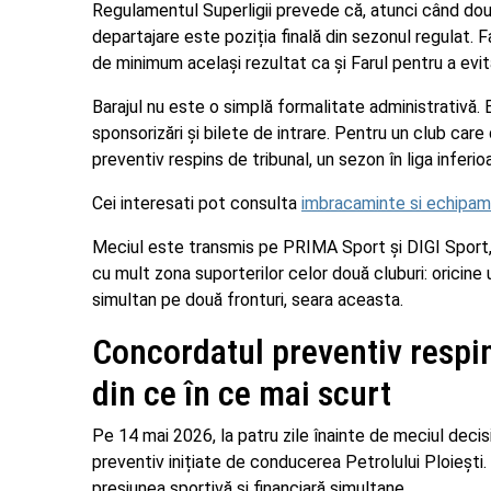
Regulamentul Superligii prevede că, atunci când două
departajare este poziția finală din sezonul regulat. F
de minimum același rezultat ca și Farul pentru a evit
Barajul nu este o simplă formalitate administrativă. 
sponsorizări și bilete de intrare. Pentru un club car
preventiv respins de tribunal, un sezon în liga inferi
Cei interesati pot consulta
imbracaminte si echipam
Meciul este transmis pe PRIMA Sport și DIGI Sport, 
cu mult zona suporterilor celor două cluburi: oricine
simultan pe două fronturi, seara aceasta.
Concordatul preventiv respin
din ce în ce mai scurt
Pe 14 mai 2026, la patru zile înainte de meciul decis
preventiv inițiate de conducerea Petrolului Ploiești.
presiunea sportivă și financiară simultane.