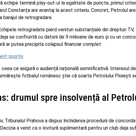
 echipe termină play-out-ul la egalitate de puncte, primul criter
arul Constanța are avantaj la acest criteriu. Concret, Petrolul ar
a barajul de retrogradare.
Echipele retrogradate pierd venituri substanțiale din drepturi TV,
e deja se confruntă cu datorii de 9 milioane de euro și cu un conc
oară ar putea precipita colapsul financiar complet.
ent sportiv
.
ceea ce asigură o audiență națională semnificativă. Interesul 
 urmărește fotbalul românesc știe că soarta Petrolului Ploiești s
s: drumul spre insolvență al Petrolu
iv, Tribunalul Prahova a dispus închiderea procedurii de concorda
 Decizia a venit ca o lovitură suplimentară pentru un club deja s