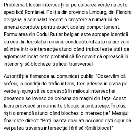
Problema blocării intersecțiilor pe culoarea verde nu este
specifică României. Poliția din provincia Limburg, din Flandra
belgiană, a semnalat recent o creștere a numărului de
amenzi acordate pentru exact același comportament.
Formularea din Codul Rutier belgian este aproape identică
cu cea din legislația română: conducătorul auto nu are voie
să intre într-o intersecție atunci când traficul este atât de
aglomerat încât este probabil să fie nevoit să oprească în
interior și să blocheze traficul transversal.
Autoritățile flamande au comunicat public: "Observăm că
șoferii, în condiții de trafic intens, trec adesea în grabă pe
verde și ajung să se oprească în mijlocul intersecției
deoarece se lovesc de coloana de mașini din față. Acest
lucru provoacă și mai multe blocaje și ambuteiaje. În plus,
riști o amendă atunci când blochezi o intersecție." Mesajul
final este direct: "Poți înainta doar atunci când ești sigur că
vei putea traversa intersecția fără să rămâi blocat."