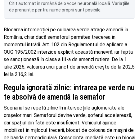
Citit automat în română de o voce neuronală locală. Variațiile
de pronunție pentru nume proprii sunt posibile.
Blocarea intersecției pe culoarea verde atrage amendă în
România, chiar dacă semaforul permitea trecerea în
momentul intrării. Art. 102 din Regulamentul de aplicare a
OUG 195/2002 interzice explicit această manevră, iar fapta
se sancționează în clasa a III-a de amenzi rutiere. De la 1
iulie 2026, valoarea unui punct de amendă crește de la 202,5
lei la 216,2 lei.
Regula ignorată zilnic: intrarea pe verde nu
te absolvă de amendă la semafor
Scenariul se repetă zilnic în intersecțiile aglomerate ale
orașelor mari. Semaforul devine verde, șoferul accelerează,
dar spațiul din față este insuficient. Vehiculul ajunge
imobilizat în mijlocul trecerii, blocat de coloana de mașini de
pe banda perpendiculară. Consecința imediată este un blocaj