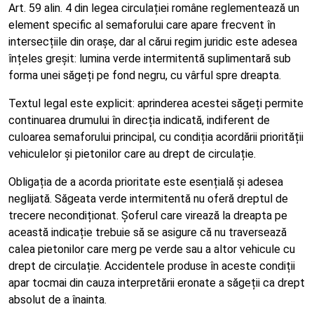
Art. 59 alin. 4 din legea circulației române reglementează un
element specific al semaforului care apare frecvent în
intersecțiile din orașe, dar al cărui regim juridic este adesea
înțeles greșit: lumina verde intermitentă suplimentară sub
forma unei săgeți pe fond negru, cu vârful spre dreapta.
Textul legal este explicit: aprinderea acestei săgeți permite
continuarea drumului în direcția indicată, indiferent de
culoarea semaforului principal, cu condiția acordării priorității
vehiculelor și pietonilor care au drept de circulație.
Obligația de a acorda prioritate este esențială și adesea
neglijată. Săgeata verde intermitentă nu oferă dreptul de
trecere necondiționat. Șoferul care virează la dreapta pe
această indicație trebuie să se asigure că nu traversează
calea pietonilor care merg pe verde sau a altor vehicule cu
drept de circulație. Accidentele produse în aceste condiții
apar tocmai din cauza interpretării eronate a săgeții ca drept
absolut de a înainta.