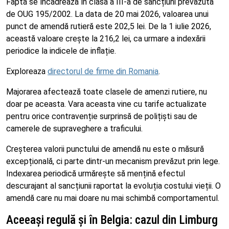
Fapta se încadrează în clasa a III-a de sancțiuni prevăzută
de OUG 195/2002. La data de 20 mai 2026, valoarea unui
punct de amendă rutieră este 202,5 lei. De la 1 iulie 2026,
această valoare crește la 216,2 lei, ca urmare a indexării
periodice la indicele de inflație.
Exploreaza
directorul de firme din Romania
.
Majorarea afectează toate clasele de amenzi rutiere, nu
doar pe aceasta. Vara aceasta vine cu tarife actualizate
pentru orice contravenție surprinsă de polițiști sau de
camerele de supraveghere a traficului.
Creșterea valorii punctului de amendă nu este o măsură
excepțională, ci parte dintr-un mecanism prevăzut prin lege.
Indexarea periodică urmărește să mențină efectul
descurajant al sancțiunii raportat la evoluția costului vieții. O
amendă care nu mai doare nu mai schimbă comportamentul.
Aceeași regulă și în Belgia: cazul din Limburg