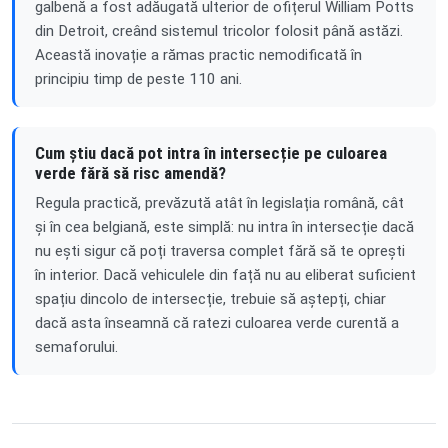
galbenă a fost adăugată ulterior de ofițerul William Potts
din Detroit, creând sistemul tricolor folosit până astăzi.
Această inovație a rămas practic nemodificată în
principiu timp de peste 110 ani.
Cum știu dacă pot intra în intersecție pe culoarea
verde fără să risc amendă?
Regula practică, prevăzută atât în legislația română, cât
și în cea belgiană, este simplă: nu intra în intersecție dacă
nu ești sigur că poți traversa complet fără să te oprești
în interior. Dacă vehiculele din față nu au eliberat suficient
spațiu dincolo de intersecție, trebuie să aștepți, chiar
dacă asta înseamnă că ratezi culoarea verde curentă a
semaforului.