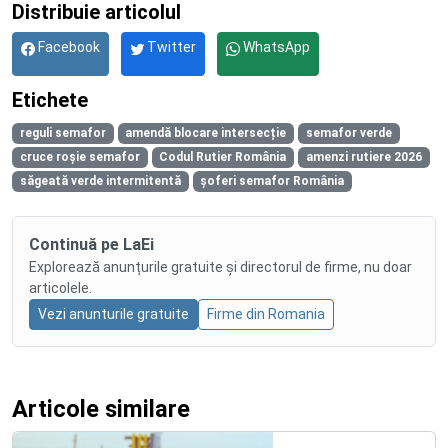
Distribuie articolul
Facebook
Twitter
WhatsApp
Etichete
reguli semafor
amendă blocare intersecție
semafor verde
cruce roșie semafor
Codul Rutier România
amenzi rutiere 2026
săgeată verde intermitentă
șoferi semafor România
Continuă pe LaEi
Explorează anunțurile gratuite și directorul de firme, nu doar
articolele.
Vezi anunturile gratuite
Firme din Romania
Articole similare