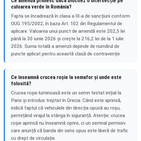
Ce amendă primesc dacă blochez o intersecție pe
culoarea verde în România?
Fapta se încadrează în clasa a III-a de sancțiuni conform
OUG 195/2002, în baza Art. 102 din Regulamentul de
aplicare. Valoarea unui punct de amendă este 202,5 lei
până la 30 iunie 2026 și crește la 216,2 lei de la 1 iulie
2026. Suma totală a amenzii depinde de numărul de
puncte aplicat pentru această clasă de contravenție.
Ce înseamnă crucea roșie la semafor și unde este
folosită?
Crucea roșie luminoasă este un semn testat inițial la
Paris și introdus treptat în Grecia. Când este aprinsă,
indică faptul că vehiculele din direcția opusă au roșu,
permițând virajul la stânga în siguranță. Atenție: crucea
roșie aprinsă nu înseamnă oprire, ci un semnal permisiv
care anunță că banda din sens opus este liberă de trafic
cu drept de circulație.