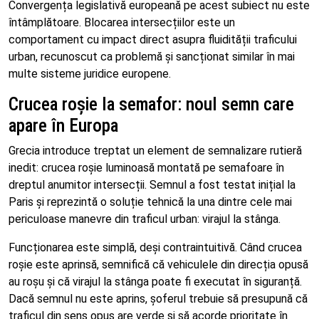
Convergența legislativă europeană pe acest subiect nu este
întâmplătoare. Blocarea intersecțiilor este un
comportament cu impact direct asupra fluidității traficului
urban, recunoscut ca problemă și sancționat similar în mai
multe sisteme juridice europene.
Crucea roșie la semafor: noul semn care
apare în Europa
Grecia introduce treptat un element de semnalizare rutieră
inedit: crucea roșie luminoasă montată pe semafoare în
dreptul anumitor intersecții. Semnul a fost testat inițial la
Paris și reprezintă o soluție tehnică la una dintre cele mai
periculoase manevre din traficul urban: virajul la stânga.
Funcționarea este simplă, deși contraintuitivă. Când crucea
roșie este aprinsă, semnifică că vehiculele din direcția opusă
au roșu și că virajul la stânga poate fi executat în siguranță.
Dacă semnul nu este aprins, șoferul trebuie să presupună că
traficul din sens opus are verde și să acorde prioritate în