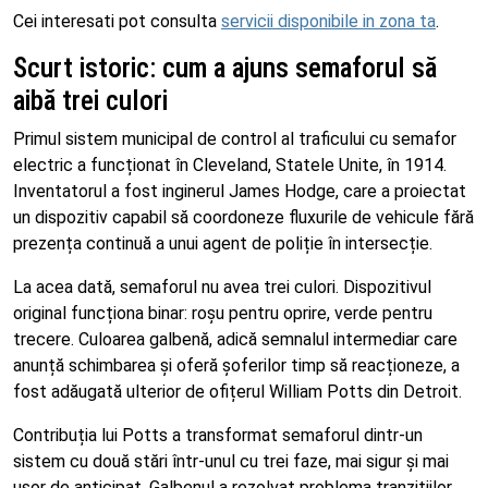
Cei interesati pot consulta
servicii disponibile in zona ta
.
Scurt istoric: cum a ajuns semaforul să
aibă trei culori
Primul sistem municipal de control al traficului cu semafor
electric a funcționat în Cleveland, Statele Unite, în 1914.
Inventatorul a fost inginerul James Hodge, care a proiectat
un dispozitiv capabil să coordoneze fluxurile de vehicule fără
prezența continuă a unui agent de poliție în intersecție.
La acea dată, semaforul nu avea trei culori. Dispozitivul
original funcționa binar: roșu pentru oprire, verde pentru
trecere. Culoarea galbenă, adică semnalul intermediar care
anunță schimbarea și oferă șoferilor timp să reacționeze, a
fost adăugată ulterior de ofițerul William Potts din Detroit.
Contribuția lui Potts a transformat semaforul dintr-un
sistem cu două stări într-unul cu trei faze, mai sigur și mai
ușor de anticipat. Galbenul a rezolvat problema tranzițiilor