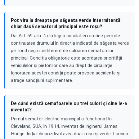
Pot vira la dreapta pe săgeata verde intermitentă
chiar dacă semaforul principal este roșu?
Da. Art. 59 alin. 4 din legea circulației române permite
continuarea drumului în direcția indicată de săgeata verde
pe fond negru, indiferent de culoarea semaforului
principal. Condiția obligatorie este acordarea priorității
vehiculelor și pietonilor care au drept de circulație.
Ignorarea acestei condiții poate provoca accidente și
atrage sancțiuni suplimentare.
De când există semafoarele cu trei culori și cine le-a
inventat?
Primul semafor electric municipal a funcționat în
Cleveland, SUA, în 1914, inventat de inginerul James
Hodge. Inițial dispozitivul avea doar roșu și verde. Lumina