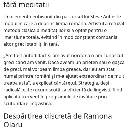
fără meditații
Un element neobișnuit din parcursul lui Steve Ant este
modul în care a deprins limba română. Artistul a refuzat
metoda clasică a meditațiilor și a optat pentru o
imersiune totală, evitând în mod conștient compania
altor greci stabiliți în țară.
„Am fost autodidact și am avut noroc că n-am cunoscut
greci când am venit. Dacă aveam un prieten sau o gașcă
de greci, mai vorbeam limba greacă, dar eu am stat
numai printre români și m-a ajutat extraordinar de mult
treaba asta", a explicat cântărețul. Strategia, deși
radicală, este recunoscută ca eficientă de lingviști, fiind
aplicată frecvent în programele de învățare prin
scufundare lingvistică.
Despărțirea discretă de Ramona
Olaru