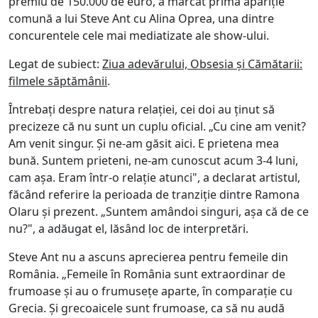
premiu de 150.000 de euro, a marcat prima apariție
comună a lui Steve Ant cu Alina Oprea, una dintre
concurentele cele mai mediatizate ale show-ului.
Legat de subiect:
Ziua adevărului, Obsesia și Cămătarii:
filmele săptămânii
.
Întrebați despre natura relației, cei doi au ținut să
precizeze că nu sunt un cuplu oficial. „Cu cine am venit?
Am venit singur. Și ne-am găsit aici. E prietena mea
bună. Suntem prieteni, ne-am cunoscut acum 3-4 luni,
cam așa. Eram într-o relație atunci", a declarat artistul,
făcând referire la perioada de tranziție dintre Ramona
Olaru și prezent. „Suntem amândoi singuri, așa că de ce
nu?", a adăugat el, lăsând loc de interpretări.
Steve Ant nu a ascuns aprecierea pentru femeile din
România. „Femeile în România sunt extraordinar de
frumoase și au o frumusețe aparte, în comparație cu
Grecia. Și grecoaicele sunt frumoase, ca să nu audă