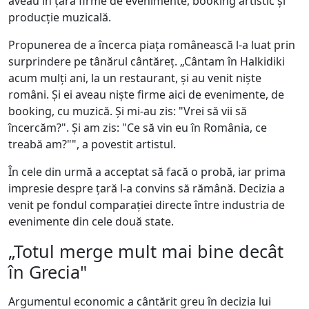
aveau în țară firme de evenimente, booking artistic și
producție muzicală.
Propunerea de a încerca piața românească l-a luat prin
surprindere pe tânărul cântăreț. „Cântam în Halkidiki
acum mulți ani, la un restaurant, și au venit niște
români. Și ei aveau niște firme aici de evenimente, de
booking, cu muzică. Și mi-au zis: "Vrei să vii să
încercăm?". Și am zis: "Ce să vin eu în România, ce
treabă am?"", a povestit artistul.
În cele din urmă a acceptat să facă o probă, iar prima
impresie despre țară l-a convins să rămână. Decizia a
venit pe fondul comparației directe între industria de
evenimente din cele două state.
„Totul merge mult mai bine decât
în Grecia"
Argumentul economic a cântărit greu în decizia lui