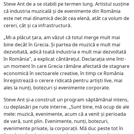
Steve Ant de a se stabili pe termen lung. Artistul susține
că industria muzicală și de evenimente din România
este net mai dinamică decât cea elenă, atât ca volum de
cereri, cât și ca infrastructură.
„Mi-a plăcut țara, am văzut că totul merge mult mai
bine decât în Grecia. Și partea de muzică e mult mai
dezvoltată, adică toată industria e mult mai dezvoltată
în România", a explicat cântărețul. Declarația vine într-
un moment în care Grecia rămâne afectată de stagnare
economică în sectoarele creative, în timp ce România
înregistrează o cerere ridicată pentru artiști live, mai
ales la nunți, botezuri și evenimente corporate.
Steve Ant și-a construit un program săptămânal intens,
cu deplasări pe rute interne. „Sunt bine, mă ocup de ale
mele: muzică, evenimente, acum că a venit și perioada
de vară, sunt plin. Evenimente, nunți, botezuri,
evenimente private, la corporații. Mă duc peste tot în