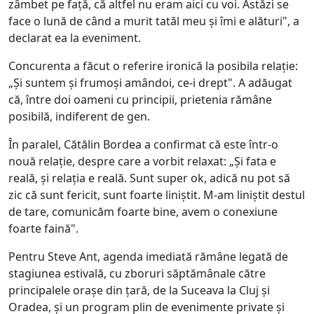
zâmbet pe față, că altfel nu eram aici cu voi. Astăzi se
face o lună de când a murit tatăl meu și îmi e alături", a
declarat ea la eveniment.
Concurenta a făcut o referire ironică la posibila relație:
„Și suntem și frumoși amândoi, ce-i drept". A adăugat
că, între doi oameni cu principii, prietenia rămâne
posibilă, indiferent de gen.
În paralel, Cătălin Bordea a confirmat că este într-o
nouă relație, despre care a vorbit relaxat: „Și fata e
reală, și relația e reală. Sunt super ok, adică nu pot să
zic că sunt fericit, sunt foarte liniștit. M-am liniștit destul
de tare, comunicăm foarte bine, avem o conexiune
foarte faină".
Pentru Steve Ant, agenda imediată rămâne legată de
stagiunea estivală, cu zboruri săptămânale către
principalele orașe din țară, de la Suceava la Cluj și
Oradea, și un program plin de evenimente private și