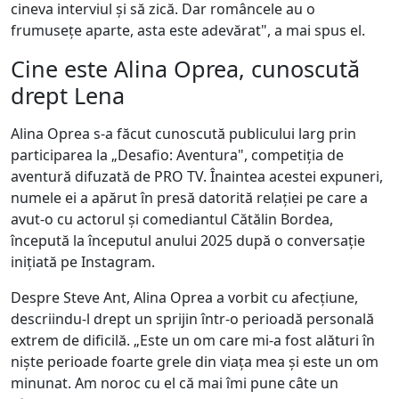
cineva interviul și să zică. Dar româncele au o
frumusețe aparte, asta este adevărat", a mai spus el.
Cine este Alina Oprea, cunoscută
drept Lena
Alina Oprea s-a făcut cunoscută publicului larg prin
participarea la „Desafio: Aventura", competiția de
aventură difuzată de PRO TV. Înaintea acestei expuneri,
numele ei a apărut în presă datorită relației pe care a
avut-o cu actorul și comediantul Cătălin Bordea,
începută la începutul anului 2025 după o conversație
inițiată pe Instagram.
Despre Steve Ant, Alina Oprea a vorbit cu afecțiune,
descriindu-l drept un sprijin într-o perioadă personală
extrem de dificilă. „Este un om care mi-a fost alături în
niște perioade foarte grele din viața mea și este un om
minunat. Am noroc cu el că mai îmi pune câte un