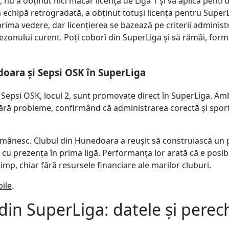
nu a obținut nici măcar licența de Liga 1 și va aplica pentr
ă echipă retrogradată, a obținut totuși licența pentru Super
 prima vedere, dar licențierea se bazează pe criterii administ
sezonului curent. Poți coborî din SuperLiga și să rămâi, form
oara și Sepsi OSK în SuperLiga
i Sepsi OSK, locul 2, sunt promovate direct în SuperLiga. Am
e fără probleme, confirmând că administrarea corectă și spor
românesc. Clubul din Hunedoara a reușit să construiască un 
u prezența în prima ligă. Performanța lor arată că e posibil
timp, chiar fără resursele financiare ale marilor cluburi.
ile
.
in SuperLiga: datele și perech