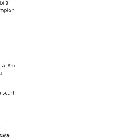
bilă
campion
ată. Am
u
a scurt
a
icate