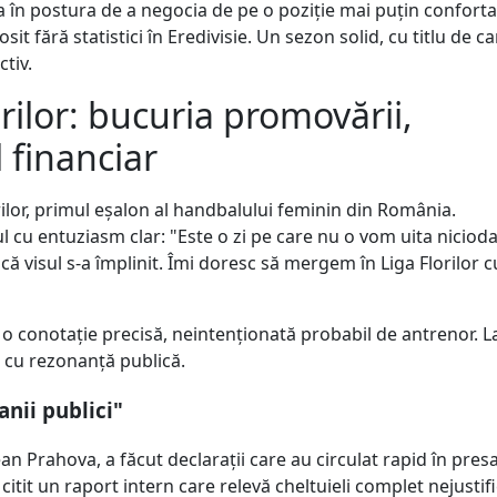
a în postura de a negocia de pe o poziție mai puțin conforta
t fără statistici în Eredivisie. Un sezon solid, cu titlu de 
ctiv.
rilor: bucuria promovării,
 financiar
ilor, primul eșalon al handbalului feminin din România.
 cu entuziasm clar: "Este o zi pe care nu o vom uita niciod
 că visul s-a împlinit. Îmi doresc să mergem în Liga Florilor c
 o conotație precisă, neintenționată probabil de antrenor. L
 cu rezonanță publică.
anii publici"
an Prahova, a făcut declarații care au circulat rapid în pres
 citit un raport intern care relevă cheltuieli complet nejustif