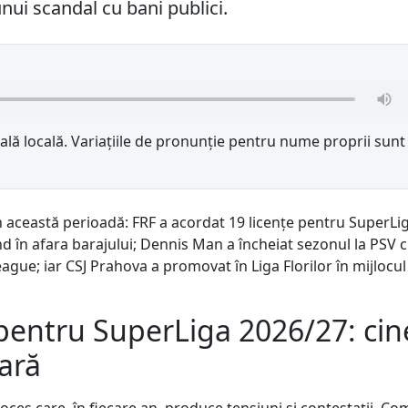
nui scandal cu bani publici.
lă locală. Variațiile de pronunție pentru nume proprii sunt
n această perioadă: FRF a acordat 19 licențe pentru SuperLi
 în afara barajului; Dennis Man a încheiat sezonul la PSV 
gue; iar CSJ Prahova a promovat în Liga Florilor în mijlocul
 pentru SuperLiga 2026/27: cin
fară
ces care, în fiecare an, produce tensiuni și contestații. Co