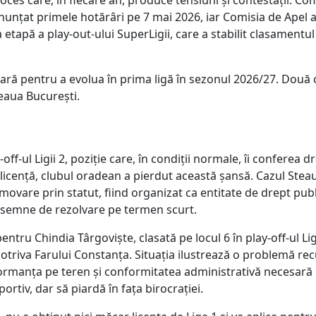
nunțat primele hotărâri pe 7 mai 2026, iar Comisia de Apel 
a etapă a play-out-ului SuperLigii, care a stabilit clasamentul
esară pentru a evolua în prima ligă în sezonul 2026/27. Două 
eaua București.
ff-ul Ligii 2, poziție care, în condiții normale, îi conferea d
 licență, clubul oradean a pierdut această șansă. Cazul Stea
omovare prin statut, fiind organizat ca entitate de drept publ
tă semne de rezolvare pe termen scurt.
tru Chindia Târgoviște, clasată pe locul 6 în play-off-ul Ligi
mpotriva Farului Constanța. Situația ilustrează o problemă re
formanța pe teren și conformitatea administrativă necesară
ortiv, dar să piardă în fața birocrației.