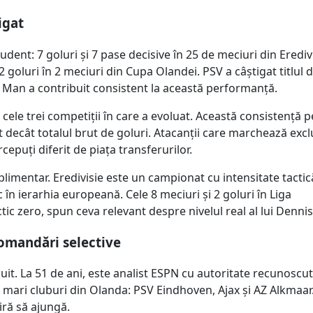
igat
ent: 7 goluri și 7 pase decisive în 25 de meciuri din Eredivi
 goluri în 2 meciuri din Cupa Olandei. PSV a câștigat titlul 
 Man a contribuit consistent la această performanță.
cele trei competiții în care a evoluat. Această consistență 
 decât totalul brut de goluri. Atacanții care marchează exclu
epuți diferit de piața transferurilor.
imentar. Eredivisie este un campionat cu intensitate tactic
c în ierarhia europeană. Cele 8 meciuri și 2 goluri în Liga
ic zero, spun ceva relevant despre nivelul real al lui Denni
comandări selective
t. La 51 de ani, este analist ESPN cu autoritate recunoscut
i mari cluburi din Olanda: PSV Eindhoven, Ajax și AZ Alkmaar
iră să ajungă.