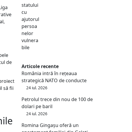
u
Liga
rative
al,
bele
tul de
Articole recente
România intră în rețeaua
strategică NATO de conducte
proiect
 să fii
24 iul. 2026
Petrolul trece din nou de 100 de
dolari pe baril
24 iul. 2026
ile
Romina Gingașu oferă un