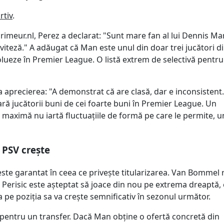
rtiv
.
rimeur.nl, Perez a declarat: "Sunt mare fan al lui Dennis Man
 viteză." A adăugat că Man este unul din doar trei jucători d
volueze în Premier League. O listă extrem de selectivă pentr
a aprecierea: "A demonstrat că are clasă, dar e inconsistent.
ră jucătorii buni de cei foarte buni în Premier League. Un
maximă nu iartă fluctuațiile de formă pe care le permite, u
 PSV crește
 este garantat în ceea ce privește titularizarea. Van Bommel 
 Perisic este așteptat să joace din nou pe extrema dreaptă,
pe poziția sa va crește semnificativ în sezonul următor.
 pentru un transfer. Dacă Man obține o ofertă concretă din