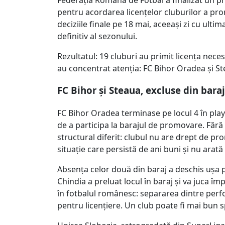
pentru acordarea licențelor cluburilor a pro
deciziile finale pe 18 mai, aceeași zi cu ultim
definitiv al sezonului.
Rezultatul: 19 cluburi au primit licența nec
au concentrat atenția: FC Bihor Oradea și St
FC Bihor și Steaua, excluse din baraj
FC Bihor Oradea terminase pe locul 4 în play-o
de a participa la barajul de promovare. Fără
structural diferit: clubul nu are drept de pr
situație care persistă de ani buni și nu ara
Absența celor două din baraj a deschis ușa pen
Chindia a preluat locul în baraj și va juca î
în fotbalul românesc: separarea dintre per
pentru licențiere. Un club poate fi mai bun sp