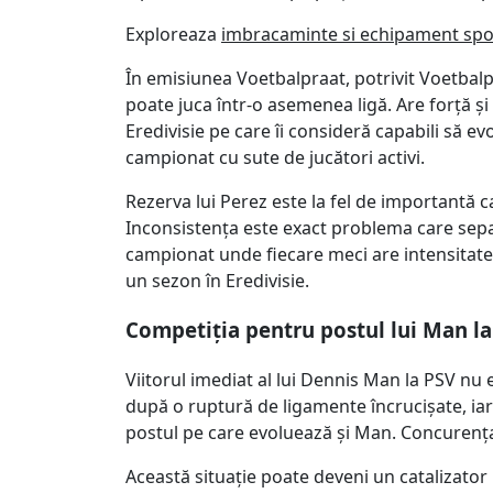
Exploreaza
imbracaminte si echipament spo
În emisiunea Voetbalpraat, potrivit Voetbalp
poate juca într-o asemenea ligă. Are forță și
Eredivisie pe care îi consideră capabili să e
campionat cu sute de jucători activi.
Rezerva lui Perez este la fel de importantă c
Inconsistența este exact problema care sepa
campionat unde fiecare meci are intensitate 
un sezon în Eredivisie.
Competiția pentru postul lui Man la
Viitorul imediat al lui Dennis Man la PSV nu
după o ruptură de ligamente încrucișate, iar
postul pe care evoluează și Man. Concurența 
Această situație poate deveni un catalizator