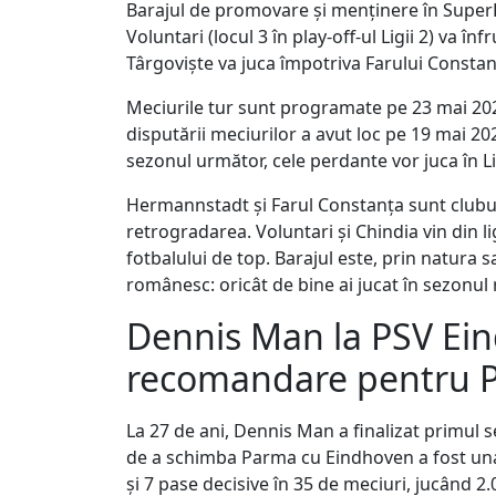
Barajul de promovare și menținere în SuperL
Voluntari (locul 3 în play-off-ul Ligii 2) va î
Târgoviște va juca împotriva Farului Constanța
Meciurile tur sunt programate pe 23 mai 2026
disputării meciurilor a avut loc pe 19 mai 20
sezonul următor, cele perdante vor juca în Li
Hermannstadt și Farul Constanța sunt cluburi
retrogradarea. Voluntari și Chindia vin din l
fotbalului de top. Barajul este, prin natura 
românesc: oricât de bine ai jucat în sezonul
Dennis Man la PSV Eindh
recomandare pentru 
La 27 de ani, Dennis Man a finalizat primul 
de a schimba Parma cu Eindhoven a fost una 
și 7 pase decisive în 35 de meciuri, jucând 