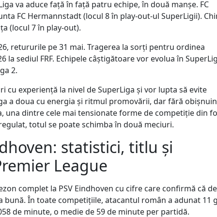
iga va aduce față în față patru echipe, în două manșe. FC
nfrunta FC Hermannstadt (locul 8 în play-out-ul SuperLigii). Ch
 (locul 7 în play-out).
, retururile pe 31 mai. Tragerea la sorți pentru ordinea
26 la sediul FRF. Echipele câștigătoare vor evolua în SuperLig
ga 2.
 cu experiență la nivel de SuperLiga și vor lupta să evite
iga a doua cu energia și ritmul promovării, dar fără obișnui
sa, una dintre cele mai tensionate forme de competiție din fo
 regulat, totul se poate schimba în două meciuri.
oven: statistici, titlu și
Premier League
sezon complet la PSV Eindhoven cu cifre care confirmă că de
bună. În toate competițiile, atacantul român a adunat 11 g
2.058 de minute, o medie de 59 de minute per partidă.