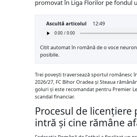
promovat în Liga Florilor pe fondul u
Ascultă articolul
12:49
Citit automat în română de o voce neurona
posibile.
Trei povești traversează sportul românesc î
2026/27, FC Bihor Oradea și Steaua rămânând
goluri și este recomandat pentru Premier Lea
scandal financiar.
Procesul de licențiere
intră și cine rămâne a
Federația Română de Fotbal a finalizat un pro