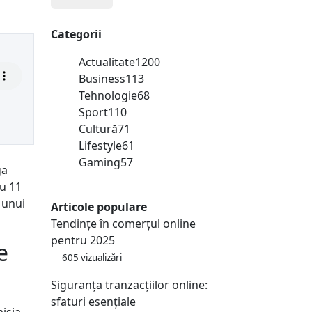
Categorii
Actualitate
1200
Business
113
Tehnologie
68
Sport
110
Cultură
71
Lifestyle
61
Gaming
57
ga
cu 11
 unui
Articole populare
Tendințe în comerțul online
pentru 2025
e
605 vizualizări
Siguranța tranzacțiilor online:
sfaturi esențiale
misia