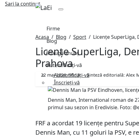
Sari la continut
Firme
Acasa
Blog
Sport
Licențe SuperLiga, 
Blog
Licențe SuperLiga, Den
Adaugă anunț
Prahova
Autentificați-vă
Autentificați-vă
22 mai 2026, 16:13
Sinteză editorială:
Alex M
Înscrieți-vă
Dennis Man, International roman de 27
primul sau sezon in Eredivisie. Foto: @e
FRF a acordat 19 licențe pentru Supe
Dennis Man, cu 11 goluri la PSV, e 