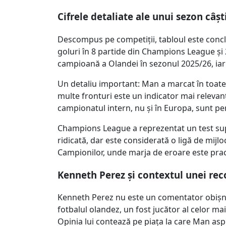
Cifrele detaliate ale unui sezon câșt
Descompus pe competiții, tabloul este conclud
goluri în 8 partide din Champions League și 2
campioană a Olandei în sezonul 2025/26, iar
Un detaliu important: Man a marcat în toate 
multe fronturi este un indicator mai relevant
campionatul intern, nu și în Europa, sunt perc
Champions League a reprezentat un test supl
ridicată, dar este considerată o ligă de mijlo
Campionilor, unde marja de eroare este pract
Kenneth Perez și contextul unei re
Kenneth Perez nu este un comentator obișnui
fotbalul olandez, un fost jucător al celor ma
Opinia lui contează pe piața la care Man asp