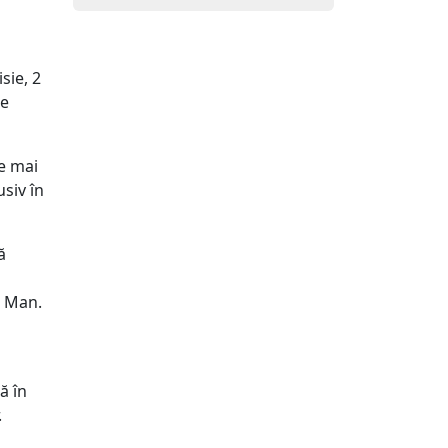
sie, 2
de
pe mai
siv în
ă
s Man.
ă în
.