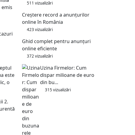
511 vizualizări
a emis
Creștere record a anunțurilor
online în România
423 vizualizări
cazuri
Ghid complet pentru anunțuri
online eficiente
372 vizualizări
Uzina Firmelor: Cum
reptul
dispar milioane de euro
ua este
din bu...
ic, o
315 vizualizări
i 2.
curentă