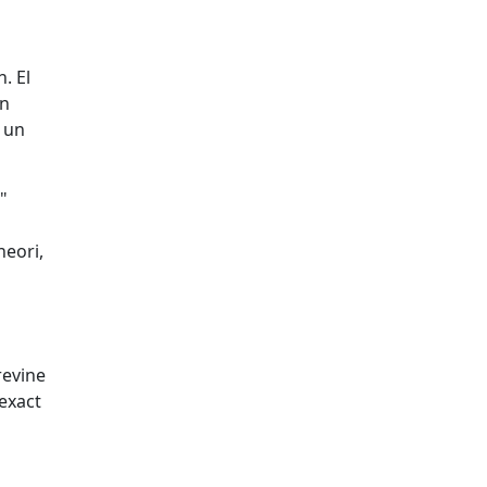
. El
in
u un
"
neori,
revine
 exact