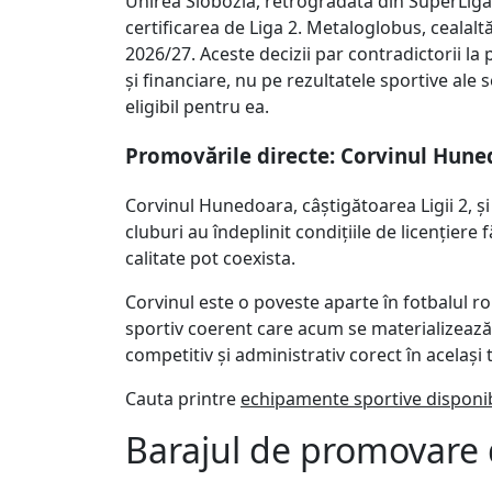
Unirea Slobozia, retrogradată din SuperLiga, 
certificarea de Liga 2. Metaloglobus, cealalt
2026/27. Aceste decizii par contradictorii la
și financiare, nu pe rezultatele sportive ale 
eligibil pentru ea.
Promovările directe: Corvinul Huned
Corvinul Hunedoara, câștigătoarea Ligii 2, ș
cluburi au îndeplinit condițiile de licențier
calitate pot coexista.
Corvinul este o poveste aparte în fotbalul 
sportiv coerent care acum se materializează c
competitiv și administrativ corect în același 
Cauta printre
echipamente sportive disponib
Barajul de promovare d