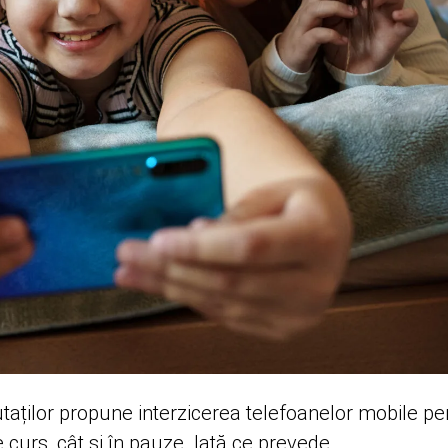
aților propune interzicerea telefoanelor mobile pe
e curs, cât și în pauze. Iată ce prevede.