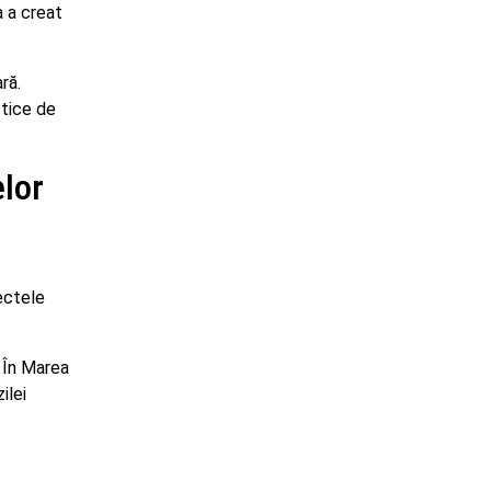
a a creat
ră.
ctice de
elor
fectele
. În Marea
ilei