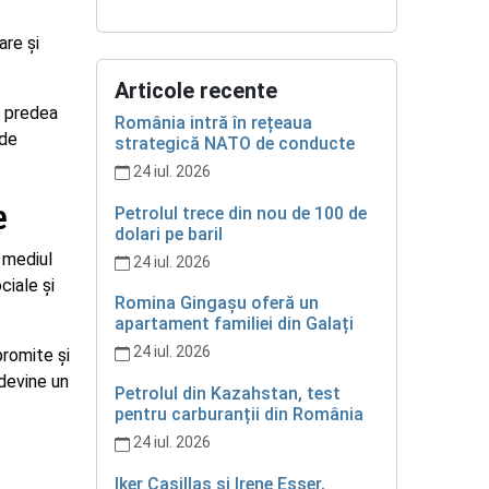
are și
Articole recente
ă predea
România intră în rețeaua
 de
strategică NATO de conducte
24 iul. 2026
e
Petrolul trece din nou de 100 de
dolari pe baril
n mediul
24 iul. 2026
ciale și
Romina Gingașu oferă un
apartament familiei din Galați
24 iul. 2026
romite și
 devine un
Petrolul din Kazahstan, test
pentru carburanții din România
24 iul. 2026
Iker Casillas și Irene Esser,