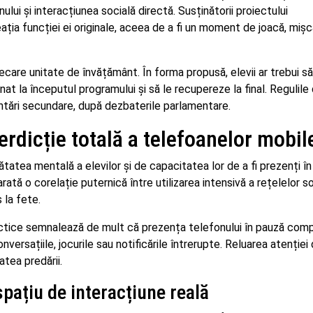
i și interacțiunea socială directă. Susținătorii proiectului
ia funcției ei originale, aceea de a fi un moment de joacă, mișc
ecare unitate de învățământ. În forma propusă, elevii ar trebui s
t la începutul programului și să le recupereze la final. Regulile
ntări secundare, după dezbaterile parlamentare.
erdicție totală a telefoanelor mobil
ătatea mentală a elevilor și de capacitatea lor de a fi prezenți î
 arată o corelație puternică între utilizarea intensivă a rețelelor so
 la fete.
ctice semnalează de mult că prezența telefonului în pauză comp
versațiile, jocurile sau notificările întrerupte. Reluarea atenției
atea predării.
spațiu de interacțiune reală