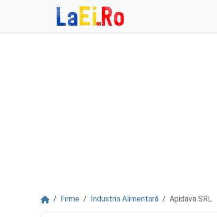
Sari la continut
Acasă
Firme
Industria Alimentară
Apidava SRL