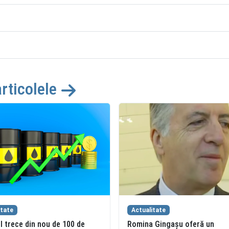
articolele
itate
Actualitate
l trece din nou de 100 de
Romina Gingașu oferă un