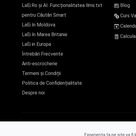
LaEi.Ro și AI: Funcționalitatea llms.txt
Blog
pentru Căutări Smart
Curs Va
LaEi în Moldova
Calenda
LaEi în Marea Britanie
Calcula
LaEi in Europa
Întrebări Frecvente
Anti-escrocherie
Termeni și Condiții
Politica de Confidențialitate
Despre noi
Experiența ta pe site va fi