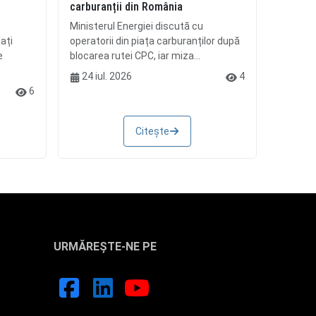
i
carburanții din România
Ministerul Energiei discută cu
ați
operatorii din piața carburanților după
e
blocarea rutei CPC, iar miza...
24 iul. 2026
4
6
Citește
URMĂREȘTE-NE PE