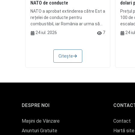
NATO de conducte
dolari 
NATO a aprobat extinderea către Est a
Prețul p
rețelei de conducte pentru
100 de d
combustibil, iar România ar urma să...
escalada
24 iul. 2026
7
24 iu
Citește
DESPRE NOI
CONTAC
Mașini de Vânzare
Contact
Anunturi Gratuite
Hartă site