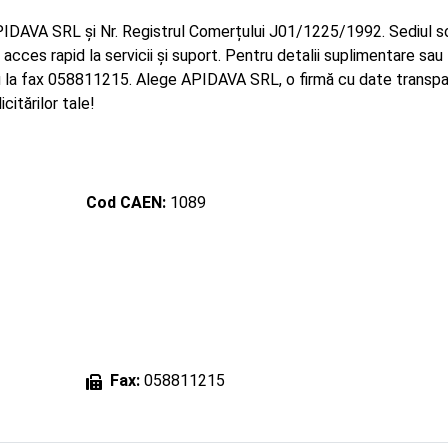
IDAVA SRL și Nr. Registrul Comerțului J01/1225/1992. Sediul s
acces rapid la servicii și suport. Pentru detalii suplimentare sau
u la fax 058811215. Alege APIDAVA SRL, o firmă cu date transpa
citărilor tale!
Cod CAEN:
1089
Fax:
058811215