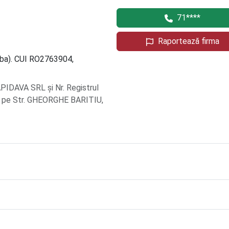
71****
Raportează firma
Alba). CUI RO2763904,
PIDAVA SRL și Nr. Registrul
lă pe Str. GHEORGHE BARITIU,