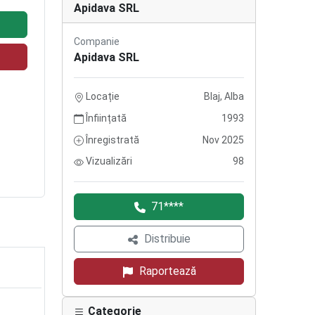
Apidava SRL
Companie
Apidava SRL
Locație
Blaj, Alba
Înființată
1993
Înregistrată
Nov 2025
Vizualizări
98
71****
Distribuie
Raportează
Categorie