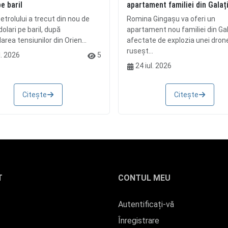
pe baril
apartament familiei din Galaț
etrolului a trecut din nou de
Romina Gingașu va oferi un
olari pe baril, după
apartament nou familiei din Gal
rea tensiunilor din Orien...
afectate de explozia unei dron
ruseșt...
l. 2026
5
24 iul. 2026
Citește
Citește
T
CONTUL MEU
Autentificați-vă
Înregistrare