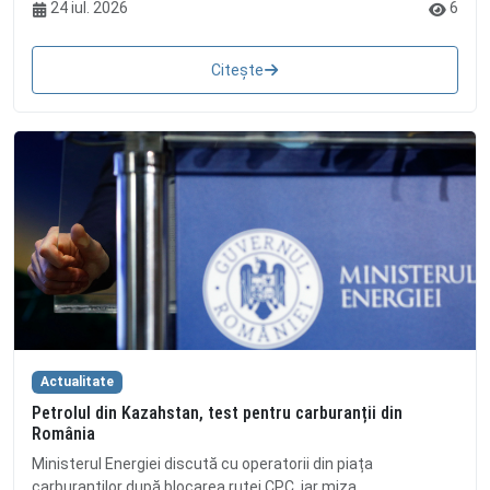
24 iul. 2026
6
Citește
Actualitate
Petrolul din Kazahstan, test pentru carburanții din
România
Ministerul Energiei discută cu operatorii din piața
carburanților după blocarea rutei CPC, iar miza...