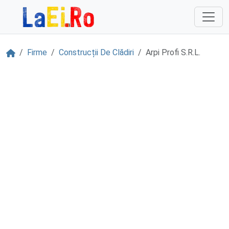
Sari la continut
Acasă
Firme
Construcții De Clădiri
Arpi Profi S.R.L.