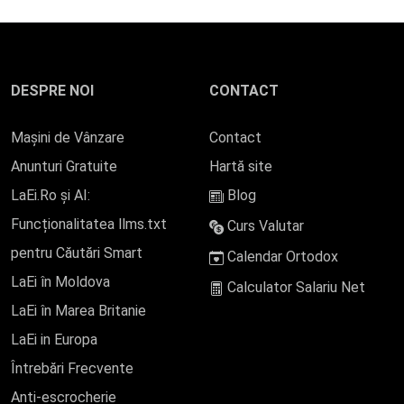
DESPRE NOI
CONTACT
Mașini de Vânzare
Contact
Anunturi Gratuite
Hartă site
LaEi.Ro și AI:
Blog
Funcționalitatea llms.txt
Curs Valutar
pentru Căutări Smart
Calendar Ortodox
LaEi în Moldova
Calculator Salariu Net
LaEi în Marea Britanie
LaEi in Europa
Întrebări Frecvente
Anti-escrocherie