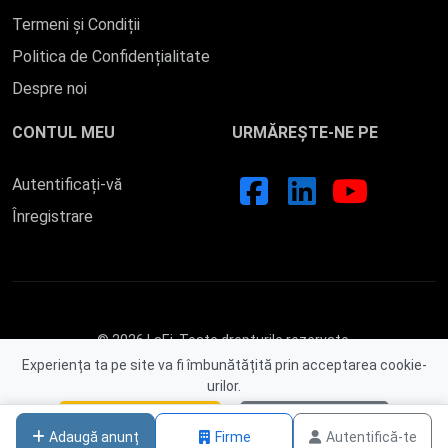
Termeni și Condiții
Politica de Confidențialitate
Despre noi
CONTUL MEU
URMĂREȘTE-NE PE
Autentificați-vă
Înregistrare
© 2026 LaEi. Toate drepturile rezervate.
Experiența ta pe site va fi îmbunătățită prin acceptarea cookie-
urilor.
Acceptă cookies
Nu, mulțumesc
Adaugă anunț
Firme
Autentifică-te