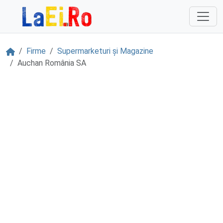
Sari la continut
Acasă
Firme
Supermarketuri și Magazine
Auchan România SA