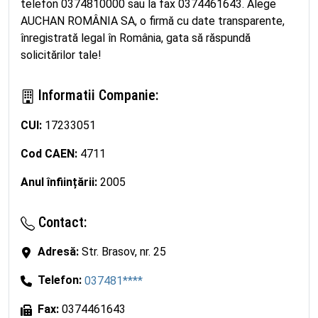
telefon 0374810000 sau la fax 0374461643. Alege
AUCHAN ROMÂNIA SA, o firmă cu date transparente,
înregistrată legal în România, gata să răspundă
solicitărilor tale!
Informatii Companie:
CUI:
17233051
Cod CAEN:
4711
Anul înființării:
2005
Contact:
Adresă:
Str. Brasov, nr. 25
Telefon:
037481****
Fax:
0374461643