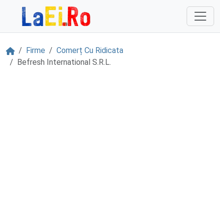
Sari la continut
Acasă
Firme
Comerț Cu Ridicata
Befresh International S.R.L.