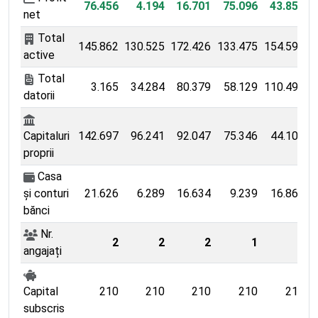
76.456
4.194
16.701
75.096
43.854
2
net
Total
145.862
130.525
172.426
133.475
154.596
2
active
Total
3.165
34.284
80.379
58.129
110.492
datorii
Capitaluri
142.697
96.241
92.047
75.346
44.104
2
proprii
Casa
și conturi
21.626
6.289
16.634
9.239
16.862
bănci
Nr.
2
2
2
1
2
angajați
Capital
210
210
210
210
210
subscris