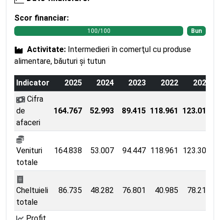
Scor financiar:
100/100
Bun
Activitate:
Intermedieri în comerţul cu produse
alimentare, băuturi şi tutun
Indicator
2025
2024
2023
2022
2021
Cifra
de
164.767
52.993
89.415
118.961
123.017
2
afaceri
Venituri
164.838
53.007
94.447
118.961
123.302
2
totale
Cheltuieli
86.735
48.282
76.801
40.985
78.218
totale
Profit