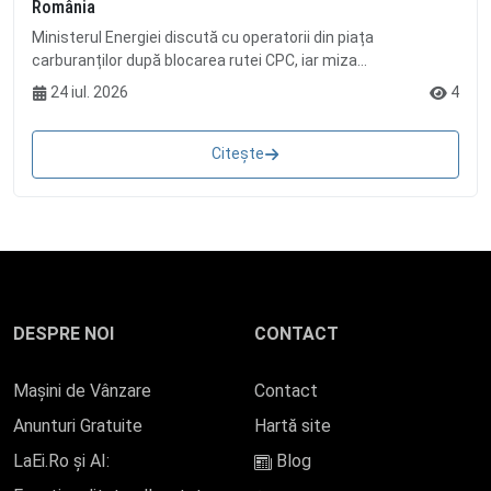
România
Ministerul Energiei discută cu operatorii din piața
carburanților după blocarea rutei CPC, iar miza...
24 iul. 2026
4
Citește
DESPRE NOI
CONTACT
Mașini de Vânzare
Contact
Anunturi Gratuite
Hartă site
LaEi.Ro și AI:
Blog