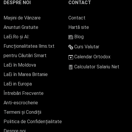
DESPRE NOI
CONTACT
Mașini de Vânzare
Contact
Anunturi Gratuite
Hartă site
LaEi.Ro și AI:
Blog
Funcționalitatea llms.txt
Curs Valutar
pentru Căutări Smart
Calendar Ortodox
LaEi în Moldova
Calculator Salariu Net
LaEi în Marea Britanie
LaEi in Europa
Întrebări Frecvente
Anti-escrocherie
Termeni și Condiții
Politica de Confidențialitate
Despre noi