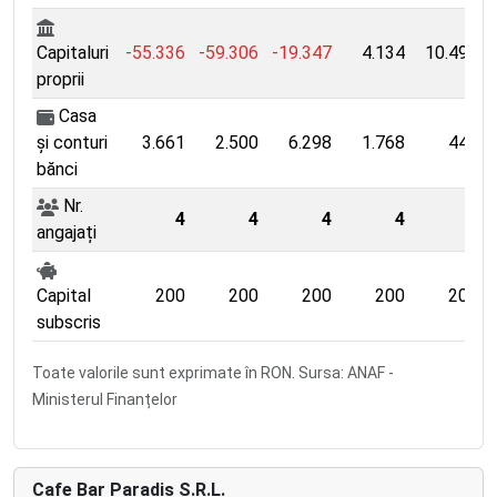
Capitaluri
-55.336
-59.306
-19.347
4.134
10.492
proprii
Casa
și conturi
3.661
2.500
6.298
1.768
447
bănci
Nr.
4
4
4
4
5
angajați
Capital
200
200
200
200
200
subscris
Toate valorile sunt exprimate în RON. Sursa: ANAF -
Ministerul Finanțelor
Cafe Bar Paradis S.R.L.