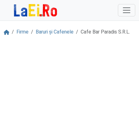
Sari la continut
Acasă
Firme
Baruri și Cafenele
Cafe Bar Paradis S.R.L.