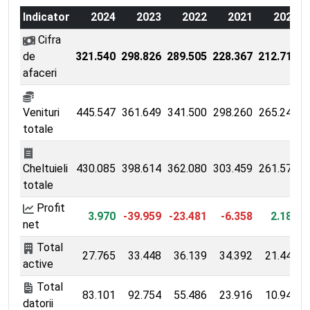
Indicator
2024
2023
2022
2021
2020
Cifra
de
321.540
298.826
289.505
228.367
212.713
2
afaceri
Venituri
445.547
361.649
341.500
298.260
265.242
totale
Cheltuieli
430.085
398.614
362.080
303.459
261.578
totale
Profit
3.970
-39.959
-23.481
-6.358
2.189
net
Total
27.765
33.448
36.139
34.392
21.440
active
Total
83.101
92.754
55.486
23.916
10.948
datorii