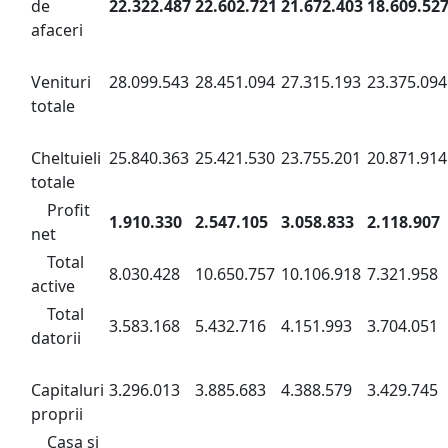
de
22.322.487
22.602.721
21.672.403
18.609.52
afaceri
Venituri
28.099.543
28.451.094
27.315.193
23.375.094
totale
Cheltuieli
25.840.363
25.421.530
23.755.201
20.871.914
totale
Profit
1.910.330
2.547.105
3.058.833
2.118.907
net
Total
8.030.428
10.650.757
10.106.918
7.321.958
active
Total
3.583.168
5.432.716
4.151.993
3.704.051
datorii
Capitaluri
3.296.013
3.885.683
4.388.579
3.429.745
proprii
Casa și