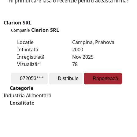
Fii primul care lasă o recenzie pentru această firmă!
Clarion SRL
Clarion SRL
Companie
Locație
Campina, Prahova
Înființată
2000
Înregistrată
Nov 2025
Vizualizări
78
072053****
Distribuie
Raportează
Categorie
Industria Alimentară
Localitate