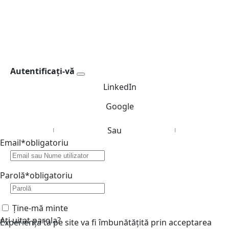
Autentificați-vă
LinkedIn
Google
Sau
Email
*
obligatoriu
Parolă
*
obligatoriu
Ține-mă minte
Ați uitat parola?
Experiența ta pe site va fi îmbunătățită prin acceptarea