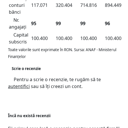
conturi
117.071
320.404
714.816
894.449
bănci
Nr.
95
99
99
96
angajați
Capital
100.400
100.400
100.400
100.400
subscris
Toate valorile sunt exprimate în RON. Sursa: ANAF - Ministerul
Finanțelor
Scrie o recenzie
Pentru a scrie o recenzie, te rugăm să te
autentifici
sau să îți creezi un cont.
Încă nu există recenzii