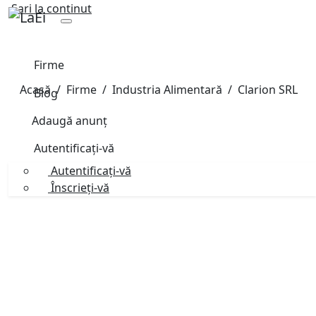
Sari la continut
Firme
Acasă
Firme
Industria Alimentară
Clarion SRL
Blog
Adaugă anunț
Autentificați-vă
Autentificați-vă
Înscrieți-vă