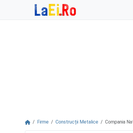
Sari la continut
Acasă
Firme
Construcții Metalice
Compania Nați