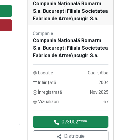
Compania Națională Romarm
S.a. București Filiala Societatea
Fabrica de Arme\ncugir S.a.
Companie
Compania Națională Romarm
S.a. București Filiala Societatea
Fabrica de Arme\ncugir S.a.
Locație
Cugir, Alba
Înființată
2004
Înregistrată
Nov 2025
Vizualizări
67
073002****
Distribuie