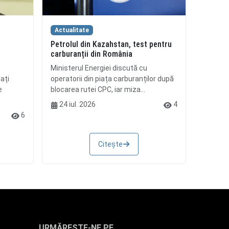
Actualitate
Petrolul din Kazahstan, test pentru
i
carburanții din România
Ministerul Energiei discută cu
ați
operatorii din piața carburanților după
e
blocarea rutei CPC, iar miza...
24 iul. 2026
4
6
Citește
URMĂREȘTE-NE PE