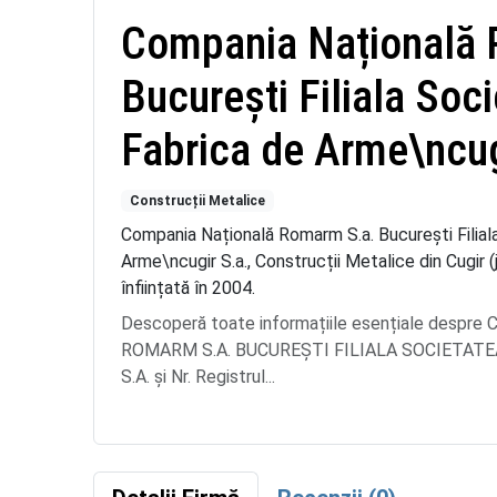
Compania Națională
București Filiala Soc
Fabrica de Arme\ncug
Construcții Metalice
Compania Națională Romarm S.a. București Filial
Arme\ncugir S.a., Construcții Metalice din Cugir 
înființată în 2004.
Descoperă toate informațiile esențiale desp
ROMARM S.A. BUCUREŞTI FILIALA SOCIETATE
S.A. și Nr. Registrul...