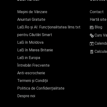
Mașini de Vânzare
Contact
Anunturi Gratuite
Hartă site
LaEi.Ro și AI: Funcționalitatea llms.txt
Blog
pentru Căutări Smart
Curs Va
LaEi în Moldova
Calenda
LaEi în Marea Britanie
Calcula
LaEi in Europa
Întrebări Frecvente
Anti-escrocherie
Termeni și Condiții
Politica de Confidențialitate
Despre noi