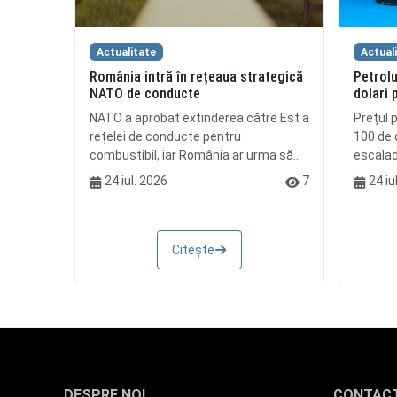
Actualitate
Actual
România intră în rețeaua strategică
Petrolu
NATO de conducte
dolari 
NATO a aprobat extinderea către Est a
Prețul p
rețelei de conducte pentru
100 de d
combustibil, iar România ar urma să...
escalada
24 iul. 2026
7
24 iu
Citește
DESPRE NOI
CONTAC