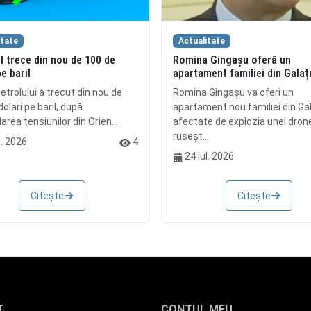
itate
Actualitate
l trece din nou de 100 de
Romina Gingașu oferă un
pe baril
apartament familiei din Galaț
etrolului a trecut din nou de
Romina Gingașu va oferi un
olari pe baril, după
apartament nou familiei din Gal
rea tensiunilor din Orien...
afectate de explozia unei dron
ruseșt...
l. 2026
4
24 iul. 2026
Citește
Citește
T
CONTUL MEU