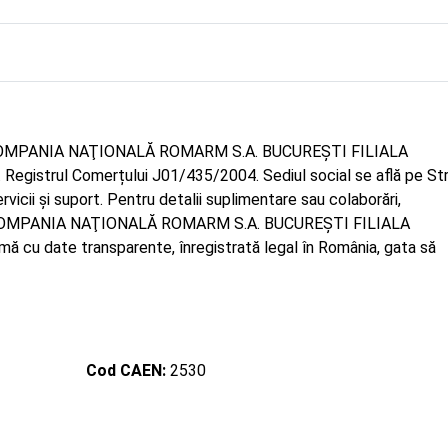
re COMPANIA NAŢIONALĂ ROMARM S.A. BUCUREŞTI FILIALA
gistrul Comerțului J01/435/2004. Sediul social se află pe Str
icii și suport. Pentru detalii suplimentare sau colaborări,
e COMPANIA NAŢIONALĂ ROMARM S.A. BUCUREŞTI FILIALA
cu date transparente, înregistrată legal în România, gata să
Cod CAEN:
2530