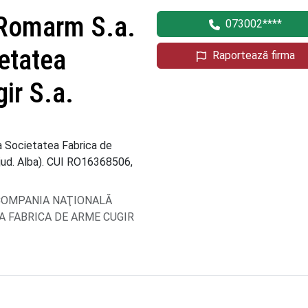
 Romarm S.a.
073002****
ietatea
Raportează firma
ir S.a.
a Societatea Fabrica de
(jud. Alba). CUI RO16368506,
re COMPANIA NAŢIONALĂ
A FABRICA DE ARME CUGIR