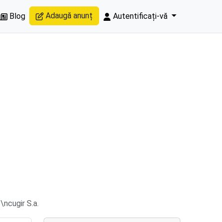
Adaugă anunț
Blog
Autentificați-vă
ncugir S.a.