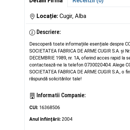
Detalii Firmă
Recenzii (0)
Locație:
Cugir, Alba
Descriere:
Descoperă toate informațiile esențiale desp
SOCIETATEA FABRICA DE ARME CUGIR S.A. și Nr. Re
DECEMBRIE 1989, nr. 1A, oferind acces rapid la serv
contactează-ne la telefon 0730020404. Aleg
SOCIETATEA FABRICA DE ARME CUGIR S.A., o firmă 
răspundă solicitărilor tale!
Informatii Companie:
CUI:
16368506
Anul înființării:
2004