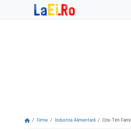
Sari la continut
Acasă
Firme
Industria Alimentară
Cris-Tim Famil