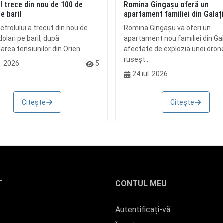
l trece din nou de 100 de
Romina Gingașu oferă un
pe baril
apartament familiei din Galaț
etrolului a trecut din nou de
Romina Gingașu va oferi un
olari pe baril, după
apartament nou familiei din Gal
rea tensiunilor din Orien...
afectate de explozia unei dron
ruseșt...
l. 2026
5
24 iul. 2026
Citește
Citește
T
CONTUL MEU
Autentificați-vă