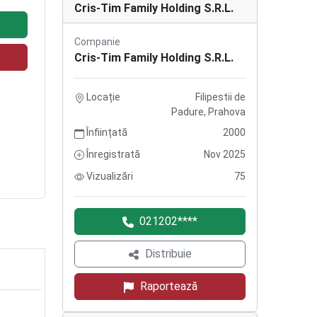
Cris-Tim Family Holding S.R.L.
Companie
Cris-Tim Family Holding S.R.L.
Locație
Filipestii de
Padure, Prahova
Înființată
2000
Înregistrată
Nov 2025
Vizualizări
75
021202****
Distribuie
Raportează