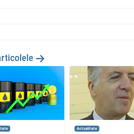
articolele
itate
Actualitate