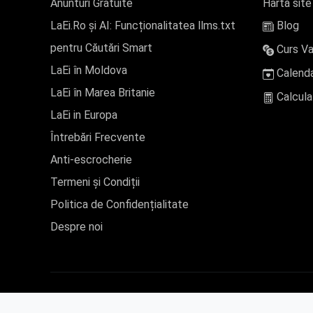
Anunturi Gratuite
Hartă site
LaEi.Ro și AI: Funcționalitatea llms.txt
Blog
pentru Căutări Smart
Curs Va
LaEi în Moldova
Calenda
LaEi în Marea Britanie
Calcula
LaEi in Europa
Întrebări Frecvente
Anti-escrocherie
Termeni și Condiții
Politica de Confidențialitate
Despre noi