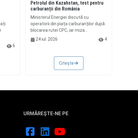
Petrolul din Kazahstan, test pentru
i
carburanții din România
Ministerul Energiei discută cu
ați
operatorii din piața carburanților după
e
blocarea rutei CPC, iar miza...
24 iul. 2026
4
6
Citește
URMĂREȘTE-NE PE