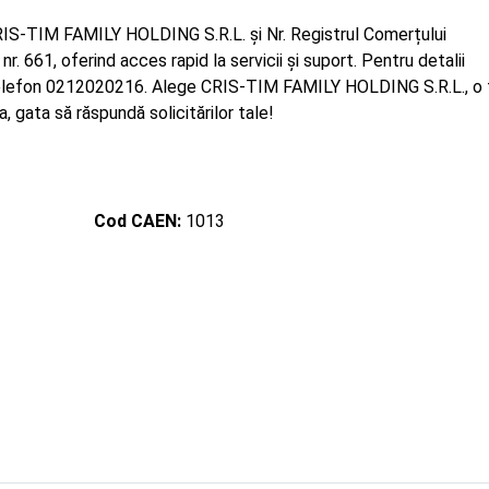
RIS-TIM FAMILY HOLDING S.R.L. și Nr. Registrul Comerțului
r. 661, oferind acces rapid la servicii și suport. Pentru detalii
 telefon 0212020216. Alege CRIS-TIM FAMILY HOLDING S.R.L., o 
, gata să răspundă solicitărilor tale!
Cod CAEN:
1013