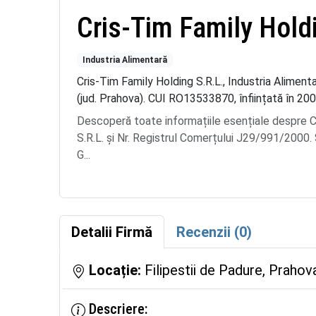
Cris-Tim Family Hold
Industria Alimentară
Cris-Tim Family Holding S.R.L., Industria Alimenta
(jud. Prahova). CUI RO13533870, înființată în 200
Descoperă toate informațiile esențiale despr
S.R.L. și Nr. Registrul Comerțului J29/991/2000. S
G...
Detalii Firmă
Recenzii (0)
Locație:
Filipestii de Padure, Prahov
Descriere: