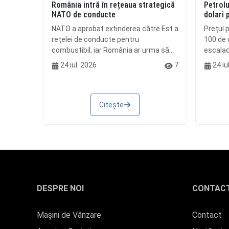
România intră în rețeaua strategică
Petrolu
NATO de conducte
dolari 
NATO a aprobat extinderea către Est a
Prețul p
rețelei de conducte pentru
100 de d
combustibil, iar România ar urma să...
escalada
24 iul. 2026
7
24 iu
Citește
DESPRE NOI
CONTAC
Mașini de Vânzare
Contact