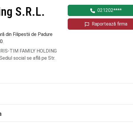
ing S.R.L.
021202****
Raportează firma
ră din Filipestii de Padure
0.
e CRIS-TIM FAMILY HOLDING
ediul social se află pe Str.
a