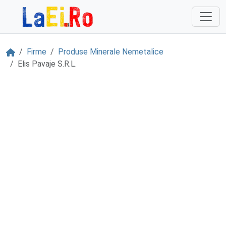
Sari la continut
Acasă
Firme
Produse Minerale Nemetalice
Elis Pavaje S.R.L.