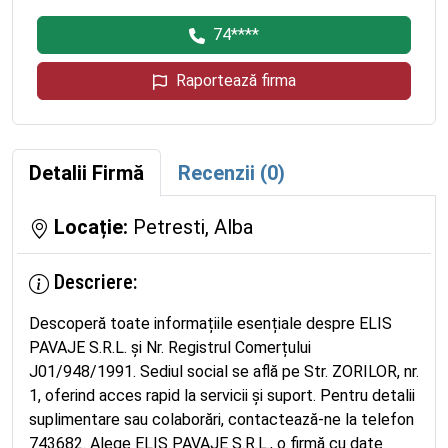
74****
Raportează firma
Detalii Firmă
Recenzii (0)
Locație:
Petresti, Alba
Descriere:
Descoperă toate informațiile esențiale despre ELIS
PAVAJE S.R.L. și Nr. Registrul Comerțului
J01/948/1991. Sediul social se află pe Str. ZORILOR, nr.
1, oferind acces rapid la servicii și suport. Pentru detalii
suplimentare sau colaborări, contactează-ne la telefon
743682. Alege ELIS PAVAJE S.R.L., o firmă cu date