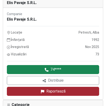
Elis Pavaje S.R.L.
Companie
Elis Pavaje S.R.L.
Locație
Petresti, Alba
Înființată
1992
Înregistrată
Nov 2025
Vizualizări
73
74****
Distribuie
Raportează
Categorie