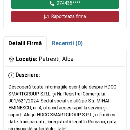
074435****
Raportează firma
Detalii Firmă
Recenzii (0)
Locație:
Petresti, Alba
Descriere:
Descoperă toate informațiile esențiale despre HDGG
SMARTGROUP S.R.L. și Nr. Registrul Comerțului
J01/621/2024. Sediul social se află pe Str. MIHAI
EMINESCU, nr. 4, oferind acces rapid la servicii și
suport. Alege HDGG SMARTGROUP S.R.L., o firmă cu
date transparente, înregistrată legal în România, gata
să răspundă solicitărilor tale!