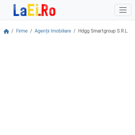
Sari la continut
Acasă
Firme
Agenții Imobiliare
Hdgg Smartgroup S.R.L.