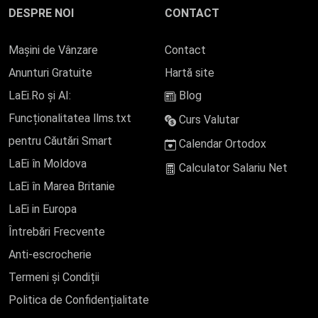
DESPRE NOI
CONTACT
Mașini de Vânzare
Contact
Anunturi Gratuite
Hartă site
LaEi.Ro și AI:
Blog
Funcționalitatea llms.txt
Curs Valutar
pentru Căutări Smart
Calendar Ortodox
LaEi în Moldova
Calculator Salariu Net
LaEi în Marea Britanie
LaEi in Europa
Întrebări Frecvente
Anti-escrocherie
Termeni și Condiții
Politica de Confidențialitate