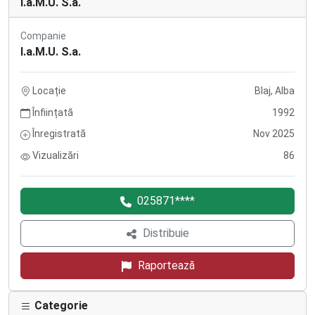
I.a.M.U. S.a.
Companie
I.a.M.U. S.a.
Locație
Blaj, Alba
Înființată
1992
Înregistrată
Nov 2025
Vizualizări
86
025871****
Distribuie
Raportează
Categorie