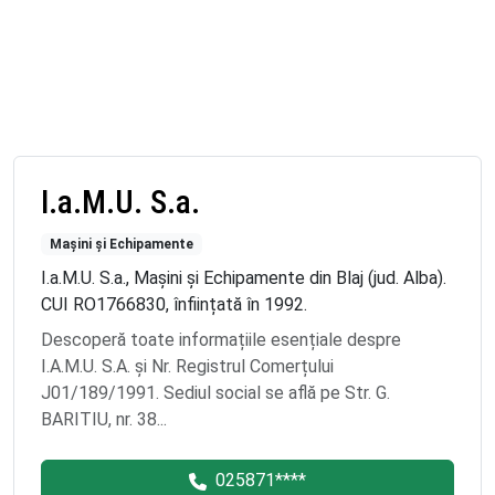
I.a.M.U. S.a.
Mașini și Echipamente
I.a.M.U. S.a., Mașini și Echipamente din Blaj (jud. Alba).
CUI RO1766830, înființată în 1992.
Descoperă toate informațiile esențiale despre
I.A.M.U. S.A. și Nr. Registrul Comerțului
J01/189/1991. Sediul social se află pe Str. G.
BARITIU, nr. 38...
025871****