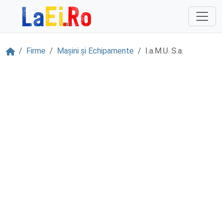
Sari la continut
Acasă
Firme
Mașini și Echipamente
I.a.M.U. S.a.