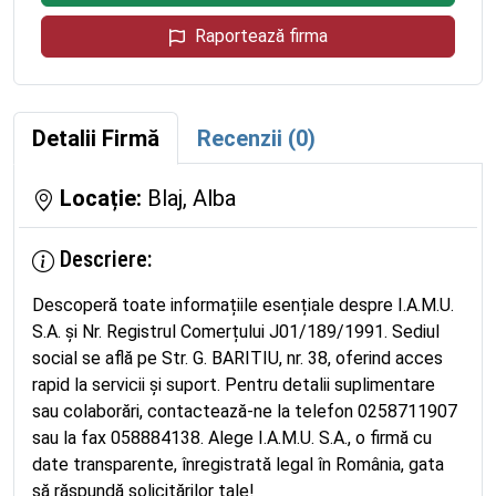
Raportează firma
Detalii Firmă
Recenzii (0)
Locație:
Blaj, Alba
Descriere:
Descoperă toate informațiile esențiale despre I.A.M.U.
S.A. și Nr. Registrul Comerțului J01/189/1991. Sediul
social se află pe Str. G. BARITIU, nr. 38, oferind acces
rapid la servicii și suport. Pentru detalii suplimentare
sau colaborări, contactează-ne la telefon 0258711907
sau la fax 058884138. Alege I.A.M.U. S.A., o firmă cu
date transparente, înregistrată legal în România, gata
să răspundă solicitărilor tale!