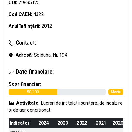
CUI:
29895125
Cod CAEN:
4322
Anul înființării:
2012
Contact:
Adresă:
Solduba, Nr. 194
Date financiare:
Scor financiar:
50/100
Mediu
Activitate:
Lucrari de instalatii sanitare, de incalzire
si de aer conditionat
Indicator
2024
2023
2022
2021
2020
2