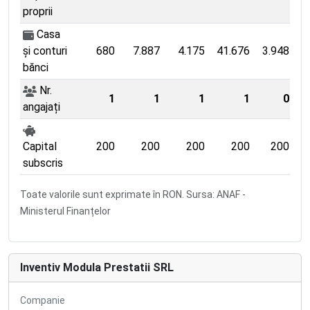
proprii
Casa
și conturi
680
7.887
4.175
41.676
3.948
6
bănci
Nr.
1
1
1
1
0
angajați
Capital
200
200
200
200
200
subscris
Toate valorile sunt exprimate în RON. Sursa: ANAF -
Ministerul Finanțelor
Inventiv Modula Prestatii SRL
Companie