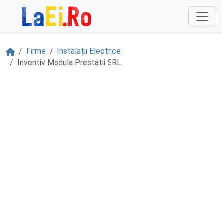
Sari la continut
Acasă
Firme
Instalații Electrice
Inventiv Modula Prestatii SRL