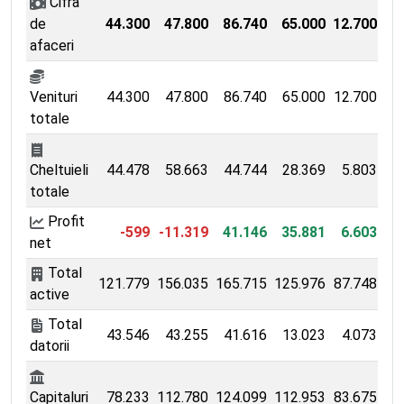
Cifra
de
44.300
47.800
86.740
65.000
12.700
8
afaceri
Venituri
44.300
47.800
86.740
65.000
12.700
8
totale
Cheltuieli
44.478
58.663
44.744
28.369
5.803
totale
Profit
-599
-11.319
41.146
35.881
6.603
8
net
Total
121.779
156.035
165.715
125.976
87.748
77
active
Total
43.546
43.255
41.616
13.023
4.073
datorii
Capitaluri
78.233
112.780
124.099
112.953
83.675
77