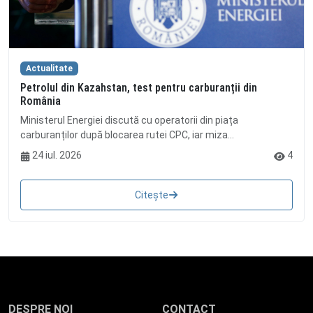
Actualitate
Petrolul din Kazahstan, test pentru carburanții din
România
Ministerul Energiei discută cu operatorii din piața
carburanților după blocarea rutei CPC, iar miza...
24 iul. 2026
4
Citește
DESPRE NOI
CONTACT