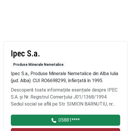
Ipec S.a.
Produse Minerale Nemetalice
Ipec S.a., Produse Minerale Nemetalice din Alba Iulia
(jud. Alba). CUI RO6698299, înființată în 1995.
Descoperă toate informațiile esențiale despre IPEC
S.A. și Nr. Registrul Comerțului J01/1368/1994.
Sediul social se află pe Str. SIMION BARNUTIU, nr....
05881****