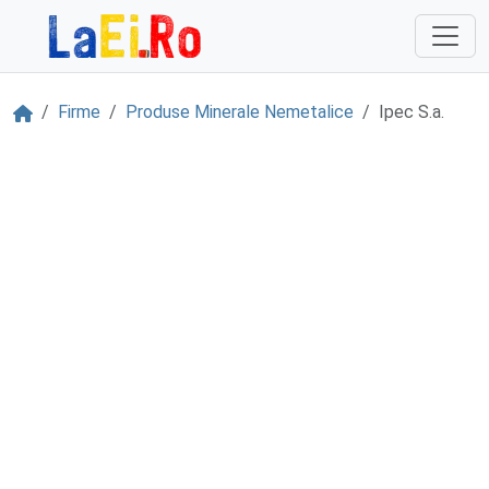
Sari la continut
Acasă
Firme
Produse Minerale Nemetalice
Ipec S.a.