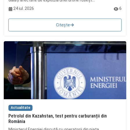
Galați afectate de explozia unei drone ruseșt...
24 iul. 2026
6
Citește
Actualitate
Petrolul din Kazahstan, test pentru carburanții din
România
Ministerul Energiei discută cu operatorii din piața