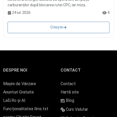
carburanților după blocarea rutei CPC, iar miza...
24 iul. 2026
4
Citește
DESPRE NOI
CONTACT
Mașini de Vânzare
Contact
Anunturi Gratuite
Hartă site
LaEi.Ro și AI:
Blog
Funcționalitatea llms.txt
Curs Valutar