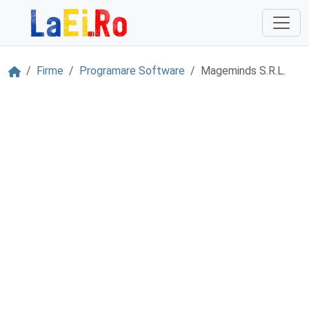
Sari la continut
Acasă
Firme
Programare Software
Mageminds S.R.L.