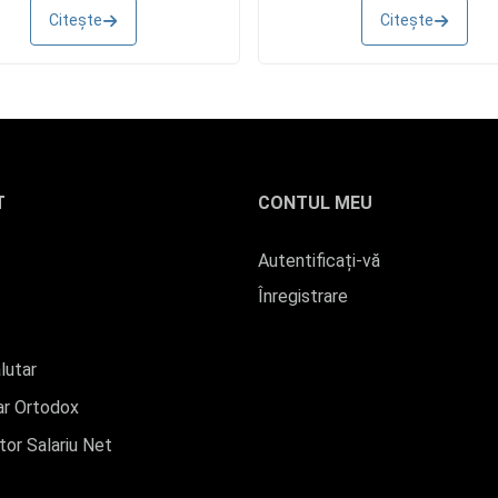
Citește
Citește
T
CONTUL MEU
Autentificați-vă
Înregistrare
lutar
r Ortodox
tor Salariu Net