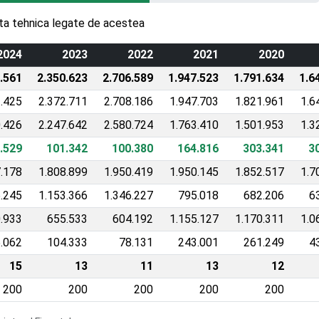
anta tehnica legate de acestea
2024
2023
2022
2021
2020
.561
2.350.623
2.706.589
1.947.523
1.791.634
1.6
2.425
2.372.711
2.708.186
1.947.703
1.821.961
1.6
0.426
2.247.642
2.580.724
1.763.410
1.501.953
1.3
.529
101.342
100.380
164.816
303.341
3
7.178
1.808.899
1.950.419
1.950.145
1.852.517
1.7
6.245
1.153.366
1.346.227
795.018
682.206
6
.933
655.533
604.192
1.155.127
1.170.311
1.0
.062
104.333
78.131
243.001
261.249
4
15
13
11
13
12
200
200
200
200
200