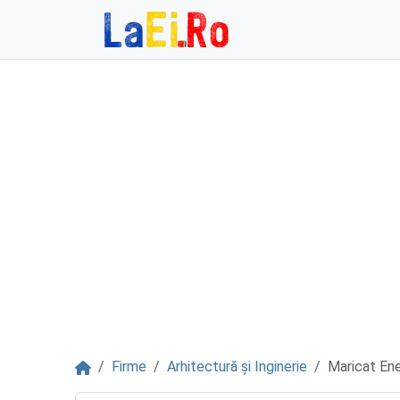
Sari la continut
Acasă
Firme
Arhitectură și Inginerie
Maricat En