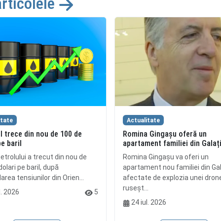
articolele
itate
Actualitate
l trece din nou de 100 de
Romina Gingașu oferă un
pe baril
apartament familiei din Galaț
etrolului a trecut din nou de
Romina Gingașu va oferi un
olari pe baril, după
apartament nou familiei din Gal
rea tensiunilor din Orien...
afectate de explozia unei dron
ruseșt...
l. 2026
5
24 iul. 2026