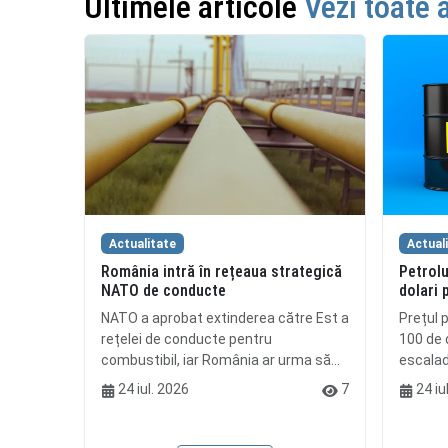
Ultimele articole
Vezi toate 
Actualitate
Actual
România intră în rețeaua strategică
Petrolu
NATO de conducte
dolari 
NATO a aprobat extinderea către Est a
Prețul p
rețelei de conducte pentru
100 de d
combustibil, iar România ar urma să...
escalada
24 iul. 2026
7
24 iu