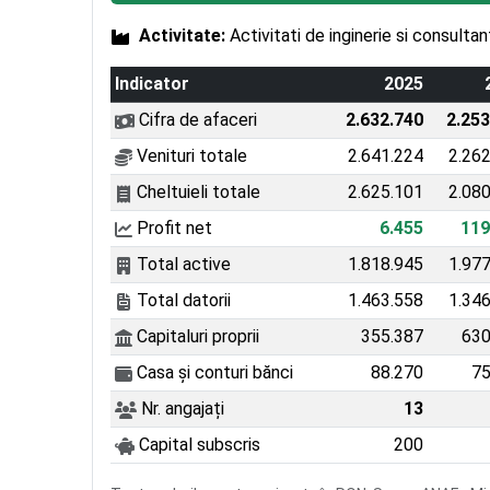
Activitate:
Activitati de inginerie si consult
Indicator
2025
Cifra de afaceri
2.632.740
2.253
Venituri totale
2.641.224
2.26
Cheltuieli totale
2.625.101
2.08
Profit net
6.455
119
Total active
1.818.945
1.97
Total datorii
1.463.558
1.34
Capitaluri proprii
355.387
630
Casa și conturi bănci
88.270
75
Nr. angajați
13
Capital subscris
200