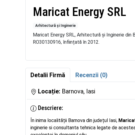
Maricat Energy SRL
Arhitectură și Inginerie
Maricat Energy SRL, Arhitectură și Inginerie din Ba
RO30130916, înființată în 2012.
Detalii Firmă
Recenzii (0)
Locație:
Barnova, Iasi
Descriere:
În inima localității Barnova din județul Iasi,
Marica
inginerie si consultanta tehnica legate de aceste
excelenței în domeniul său.