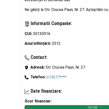
Ne găsiți la Str. Crucea Paun, Nr. 27. Așteptăm c
Informatii Companie:
CUI:
30130916
Anul înființării:
2012
Contact:
Adresă:
Str. Crucea Paun, Nr. 27
Telefon:
074577****
Date financiare:
Scor financiar:
70/100