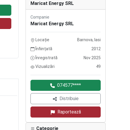
Maricat Energy SRL
Companie
Maricat Energy SRL
Locație
Barnova, Iasi
Înființată
2012
Înregistrată
Nov 2025
Vizualizări
49
074577****
Distribuie
Raportează
Categorie