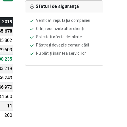
Sfaturi de siguranță
Verificați reputația companiei
2019
Citiți recenziile altor clienți
45.678
Solicitați oferte detaliate
45.802
Păstrați dovezile comunicării
29.609
Nu plătiți înaintea serviciilor
00.235
03.219
36.249
66.970
34.560
11
200