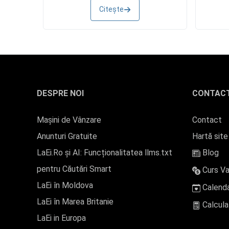
Citește
DESPRE NOI
CONTAC
Mașini de Vânzare
Contact
Anunturi Gratuite
Hartă site
LaEi.Ro și AI: Funcționalitatea llms.txt
Blog
pentru Căutări Smart
Curs Va
LaEi în Moldova
Calenda
LaEi în Marea Britanie
Calcula
LaEi in Europa