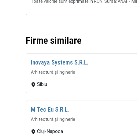
Toate valorile sunt exprimate în RON. Sursa: ANAF - Min
Firme similare
Inovaya Systems S.R.L.
Arhitectură și Inginerie
Sibiu
M Tec Eu S.R.L.
Arhitectură și Inginerie
Cluj-Napoca