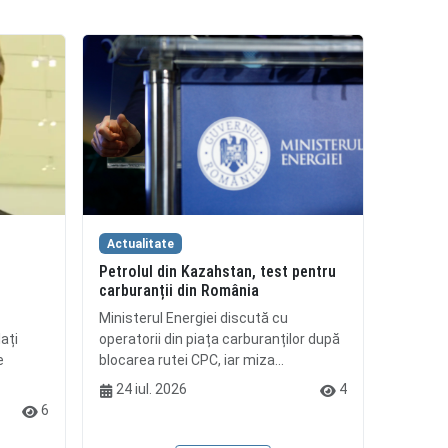
Actualitate
Petrolul din Kazahstan, test pentru
i
carburanții din România
Ministerul Energiei discută cu
ați
operatorii din piața carburanților după
e
blocarea rutei CPC, iar miza...
24 iul. 2026
4
6