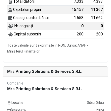
Total datorii
7.333
4.393
Capitaluri proprii
16.157
11.367
Casa și conturi bănci
1.658
11.662
Nr. angajați
0
0
Capital subscris
200
200
Toate valorile sunt exprimate în RON. Sursa: ANAF -
Ministerul Finanțelor
Mrs Printing Solutions & Services S.R.L.
Companie
Mrs Printing Solutions & Services S.R.L.
Locație
Sibiu, Sibiu
Înființată
2024