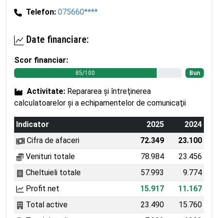
Telefon:
075660****
Date financiare:
Scor financiar:
85/100
Bun
Activitate:
Repararea şi întreţinerea
calculatoarelor şi a echipamentelor de comunicaţii
Indicator
2025
2024
Cifra de afaceri
72.349
23.100
Venituri totale
78.984
23.456
Cheltuieli totale
57.993
9.774
Profit net
15.917
11.167
Total active
23.490
15.760