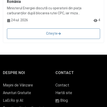
România
Ministerul Energiei discută cu operatorii din piața
carburanților după blocarea rutei CPC, iar miza...
24 iul. 2026
4
Citește
DESPRE NOI
CONTACT
Mașini de Vânzare
Contact
Anunturi Gratuite
Hartă site
LaEi.Ro și AI:
Blog