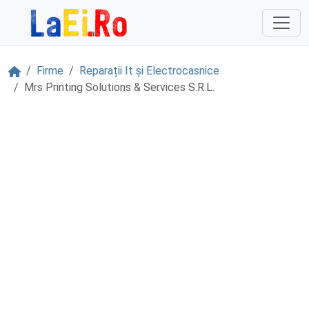
Sari la continut
Acasă
Firme
Reparații It și Electrocasnice
Mrs Printing Solutions & Services S.R.L.