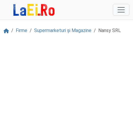
Sari la continut
Acasă
Firme
Supermarketuri și Magazine
Nansy SRL