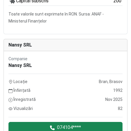
Capital subscris
200
Toate valorile sunt exprimate în RON. Sursa: ANAF -
Ministerul Finanțelor
Nansy SRL
Companie
Nansy SRL
Locație
Bran, Brasov
Înființată
1992
Înregistrată
Nov 2025
Vizualizări
82
074104****