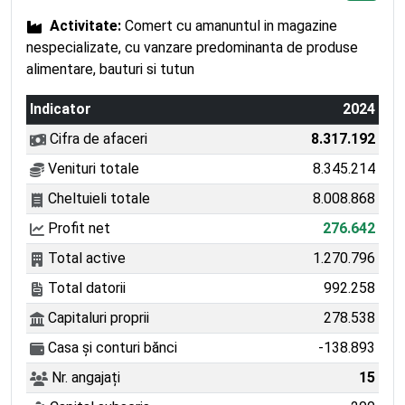
Activitate:
Comert cu amanuntul in magazine
nespecializate, cu vanzare predominanta de produse
alimentare, bauturi si tutun
Indicator
2024
Cifra de afaceri
8.317.192
Venituri totale
8.345.214
Cheltuieli totale
8.008.868
Profit net
276.642
Total active
1.270.796
Total datorii
992.258
Capitaluri proprii
278.538
Casa și conturi bănci
-138.893
Nr. angajați
15