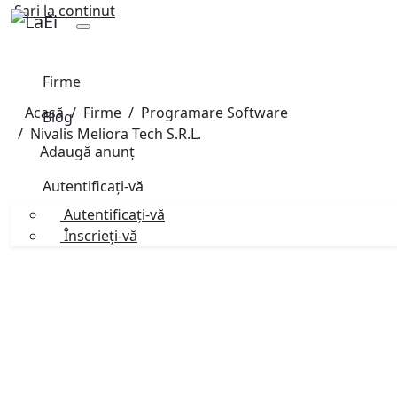
Sari la continut
Firme
Acasă
Firme
Programare Software
Blog
Nivalis Meliora Tech S.R.L.
Adaugă anunț
Autentificați-vă
Autentificați-vă
Înscrieți-vă