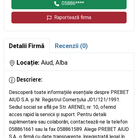
05886****
Raportează firma
Detalii Firmă
Recenzii (0)
Locație:
Aiud, Alba
Descriere:
Descoperă toate informațiile esențiale despre PREBET
AIUD S.A. și Nr. Registrul Comerțului J01/121/1991.
Sediul social se află pe Str. ARENEI, nr. 10, oferind
acces rapid la servicii și suport. Pentru detalii
suplimentare sau colaborări, contactează-ne la telefon
058861661 sau la fax 058861589. Alege PREBET AIUD
S.A., o firmă cu date transparente, înregistrată legal în