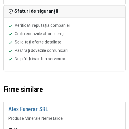
Sfaturi de siguranță
Verificați reputația companiei
Citiți recenziile altor clienți
Solicitați oferte detaliate
Păstrați dovezile comunicării
Nu plătiți înaintea serviciilor
Firme similare
Alex Funerar SRL
Produse Minerale Nemetalice