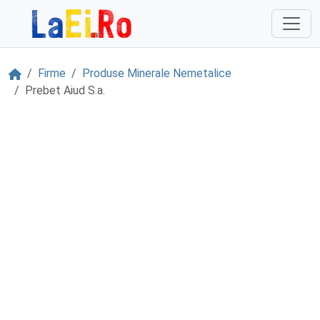
Sari la continut
Acasă
Firme
Produse Minerale Nemetalice
Prebet Aiud S.a.