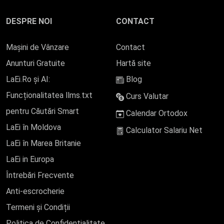
DESPRE NOI
CONTACT
Mașini de Vânzare
Contact
Anunturi Gratuite
Hartă site
LaEi.Ro și AI:
Blog
Funcționalitatea llms.txt
Curs Valutar
pentru Căutări Smart
Calendar Ortodox
LaEi în Moldova
Calculator Salariu Net
LaEi în Marea Britanie
LaEi in Europa
Întrebări Frecvente
Anti-escrocherie
Termeni și Condiții
Politica de Confidențialitate