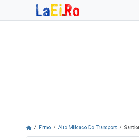
Sari la continut
Acasă
Firme
Alte Mijloace De Transport
Santie