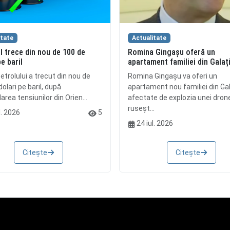
itate
Actualitate
l trece din nou de 100 de
Romina Gingașu oferă un
pe baril
apartament familiei din Galaț
etrolului a trecut din nou de
Romina Gingașu va oferi un
olari pe baril, după
apartament nou familiei din Gal
rea tensiunilor din Orien...
afectate de explozia unei dron
ruseșt...
l. 2026
5
24 iul. 2026
Citește
Citește