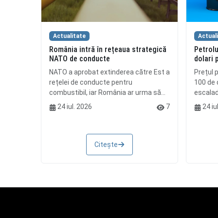
Actualitate
Actual
România intră în rețeaua strategică
Petrolu
NATO de conducte
dolari 
NATO a aprobat extinderea către Est a
Prețul p
rețelei de conducte pentru
100 de d
combustibil, iar România ar urma să...
escalada
24 iul. 2026
7
24 iu
Citește