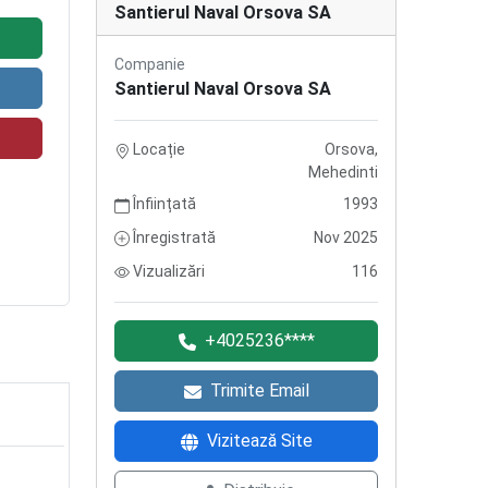
Santierul Naval Orsova SA
Companie
Santierul Naval Orsova SA
Locație
Orsova,
Mehedinti
Înființată
1993
Înregistrată
Nov 2025
Vizualizări
116
+4025236****
Trimite Email
Vizitează Site