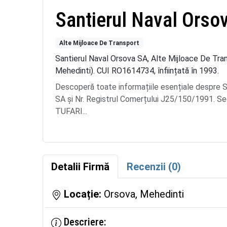
Santierul Naval Orso
Alte Mijloace De Transport
Santierul Naval Orsova SA, Alte Mijloace De Tran
Mehedinti). CUI RO1614734, înființată în 1993.
Descoperă toate informațiile esențiale desp
SA și Nr. Registrul Comerțului J25/150/1991. Sedi
TUFARI...
Detalii Firmă
Recenzii (0)
Locație:
Orsova, Mehedinti
Descriere: