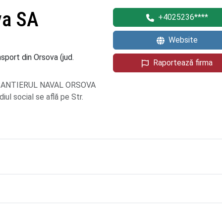
va SA
+4025236****
Website
sport din Orsova (jud.
Raportează firma
re SANTIERUL NAVAL ORSOVA
ul social se află pe Str.