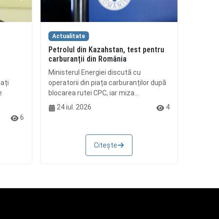
Actualitate
Petrolul din Kazahstan, test pentru
i
carburanții din România
Ministerul Energiei discută cu
ați
operatorii din piața carburanților după
e
blocarea rutei CPC, iar miza...
24 iul. 2026
4
6
Citește