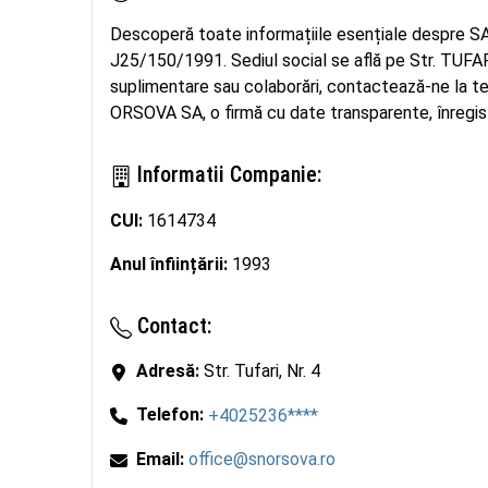
Descoperă toate informațiile esențiale despre 
J25/150/1991. Sediul social se află pe Str. TUFARI, 
suplimentare sau colaborări, contactează-ne l
ORSOVA SA, o firmă cu date transparente, înregistr
Informatii Companie:
CUI:
1614734
Anul înființării:
1993
Contact:
Adresă:
Str. Tufari, Nr. 4
Telefon:
+4025236****
Email:
office@snorsova.ro