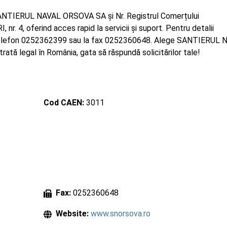
SANTIERUL NAVAL ORSOVA SA și Nr. Registrul Comerțului
nr. 4, oferind acces rapid la servicii și suport. Pentru detalii
a telefon 0252362399 sau la fax 0252360648. Alege SANTIERUL
ată legal în România, gata să răspundă solicitărilor tale!
Cod CAEN:
3011
Fax:
0252360648
Website:
www.snorsova.ro