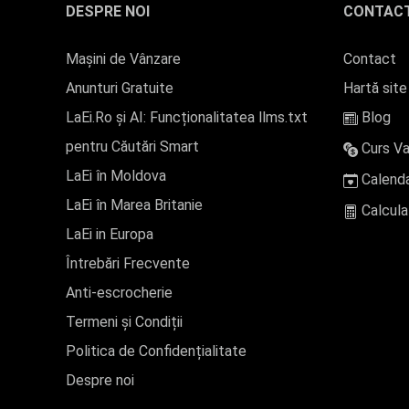
DESPRE NOI
CONTAC
Mașini de Vânzare
Contact
Anunturi Gratuite
Hartă site
LaEi.Ro și AI: Funcționalitatea llms.txt
Blog
pentru Căutări Smart
Curs Va
LaEi în Moldova
Calenda
LaEi în Marea Britanie
Calcula
LaEi in Europa
Întrebări Frecvente
Anti-escrocherie
Termeni și Condiții
Politica de Confidențialitate
Despre noi