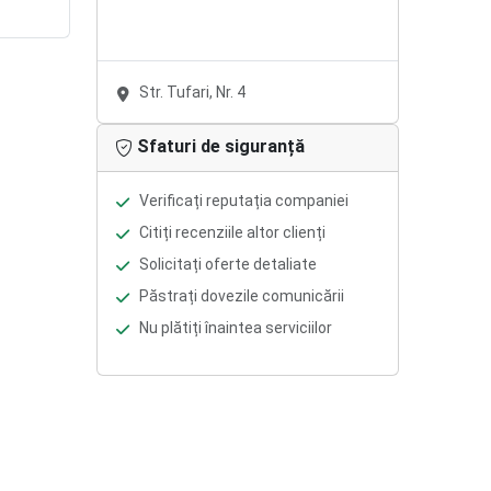
Str. Tufari, Nr. 4
Sfaturi de siguranță
Verificați reputația companiei
Citiți recenziile altor clienți
Solicitați oferte detaliate
Păstrați dovezile comunicării
Nu plătiți înaintea serviciilor