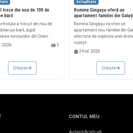
itate
Actualitate
l trece din nou de 100 de
Romina Gingașu oferă un
pe baril
apartament familiei din Galaț
etrolului a trecut din nou de
Romina Gingașu va oferi un
olari pe baril, după
apartament nou familiei din Gal
rea tensiunilor din Orien...
afectate de explozia unei dron
ruseșt...
l. 2026
5
24 iul. 2026
Citește
Citește
T
CONTUL MEU
Autentificați-vă