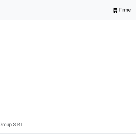
Firme
roup S.R.L.