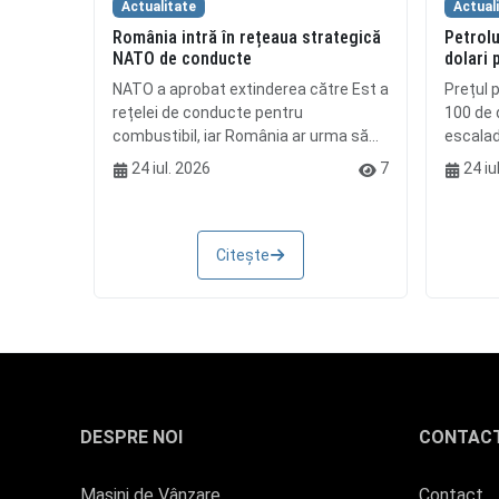
Actualitate
Actual
România intră în rețeaua strategică
Petrolu
NATO de conducte
dolari 
NATO a aprobat extinderea către Est a
Prețul p
rețelei de conducte pentru
100 de d
combustibil, iar România ar urma să...
escalada
24 iul. 2026
7
24 iu
Citește
DESPRE NOI
CONTAC
Mașini de Vânzare
Contact