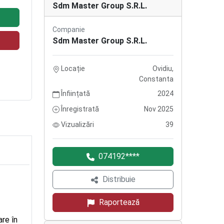
Sdm Master Group S.R.L.
Companie
Sdm Master Group S.R.L.
Locație
Ovidiu,
Constanta
Înființată
2024
Înregistrată
Nov 2025
Vizualizări
39
074192****
Distribuie
Raportează
are în