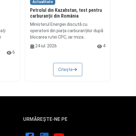
Actualitate
Petrolul din Kazahstan, test pentru
i
carburanții din România
Ministerul Energiei discută cu
ați
operatorii din piața carburanților după
e
blocarea rutei CPC, iar miza...
24 iul. 2026
4
6
Citește
URMĂREȘTE-NE PE