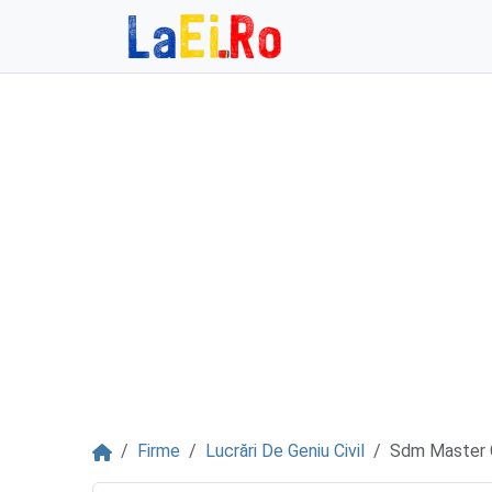
Sari la continut
Acasă
Firme
Lucrări De Geniu Civil
Sdm Master G