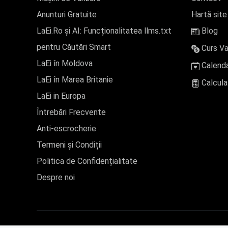
Anunturi Gratuite
Hartă site
LaEi.Ro și AI: Funcționalitatea llms.txt
Blog
pentru Căutări Smart
Curs Va
LaEi în Moldova
Calenda
LaEi în Marea Britanie
Calcula
LaEi in Europa
Întrebări Frecvente
Anti-escrocherie
Termeni și Condiții
Politica de Confidențialitate
Despre noi