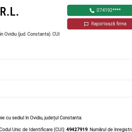
R.L.
074192****
Raportează firma
n Ovidiu (jud. Constanta). CUI
ie cu sediul în Ovidiu, județul Constanta.
 Codul Unic de Identificare (CUI):
49427919
. Numărul de înregistr