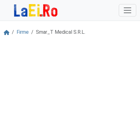
Sari la continut
Acasă
Firme
Smar_T Medical S.R.L.