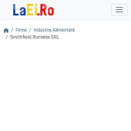
Sari la continut
Acasă
Firme
Industria Alimentară
Smithfield Romania SRL