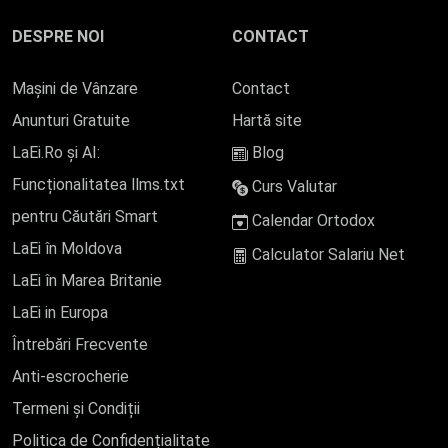
DESPRE NOI
CONTACT
Mașini de Vânzare
Contact
Anunturi Gratuite
Hartă site
LaEi.Ro și AI:
Blog
Funcționalitatea llms.txt
Curs Valutar
pentru Căutări Smart
Calendar Ortodox
LaEi în Moldova
Calculator Salariu Net
LaEi în Marea Britanie
LaEi in Europa
Întrebări Frecvente
Anti-escrocherie
Termeni și Condiții
Politica de Confidențialitate