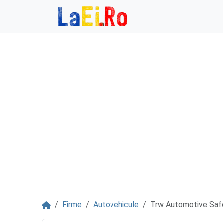
Sari la continut
Acasă
Firme
Autovehicule
Trw Automotive Safe