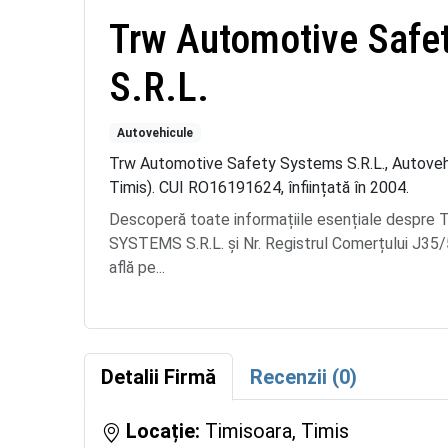
Trw Automotive Safe
S.R.L.
Autovehicule
Trw Automotive Safety Systems S.R.L., Autovehic
Timis). CUI RO16191624, înființată în 2004.
Descoperă toate informațiile esențiale des
SYSTEMS S.R.L. și Nr. Registrul Comerțului J35/
află pe...
Detalii Firmă
Recenzii (0)
Locație:
Timisoara, Timis