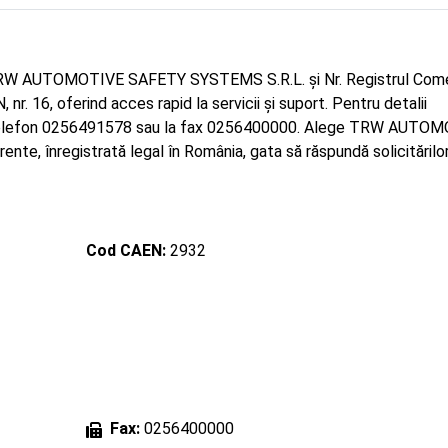
 TRW AUTOMOTIVE SAFETY SYSTEMS S.R.L. și Nr. Registrul Come
r. 16, oferind acces rapid la servicii și suport. Pentru detalii
a telefon 0256491578 sau la fax 0256400000. Alege TRW AUTO
te, înregistrată legal în România, gata să răspundă solicitărilor
Cod CAEN:
2932
Fax:
0256400000