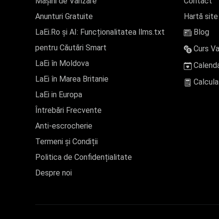
Mașini de Vânzare
Contact
Anunturi Gratuite
Hartă site
LaEi.Ro și AI: Funcționalitatea llms.txt
Blog
pentru Căutări Smart
Curs Va
LaEi în Moldova
Calenda
LaEi în Marea Britanie
Calcula
LaEi in Europa
Întrebări Frecvente
Anti-escrocherie
Termeni și Condiții
Politica de Confidențialitate
Despre noi