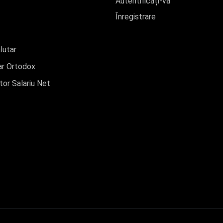
Autentificați-vă
Înregistrare
lutar
r Ortodox
tor Salariu Net