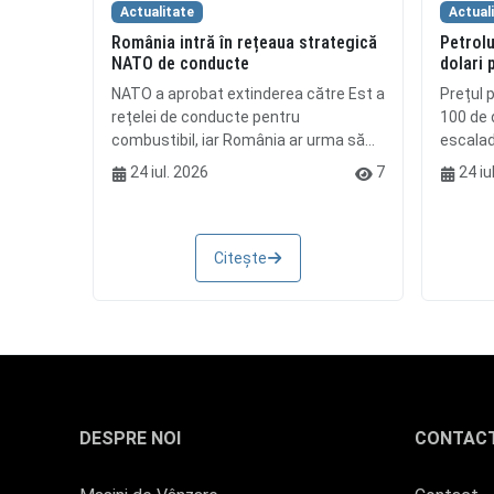
Actualitate
Actual
România intră în rețeaua strategică
Petrolu
NATO de conducte
dolari 
NATO a aprobat extinderea către Est a
Prețul p
rețelei de conducte pentru
100 de d
combustibil, iar România ar urma să...
escalada
24 iul. 2026
7
24 iu
Citește
DESPRE NOI
CONTAC