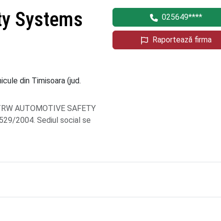
ty Systems
025649****
Raportează firma
ule din Timisoara (jud.
pre TRW AUTOMOTIVE SAFETY
529/2004. Sediul social se