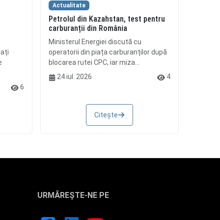
Actualitate
Petrolul din Kazahstan, test pentru
i
carburanții din România
Ministerul Energiei discută cu
ați
operatorii din piața carburanților după
e
blocarea rutei CPC, iar miza...
24 iul. 2026
4
6
Citește
URMĂREȘTE-NE PE