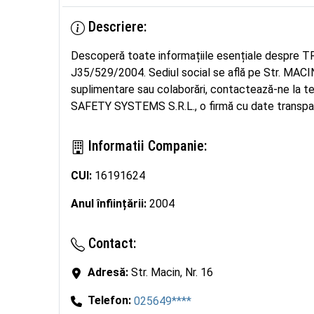
Descriere:
Descoperă toate informațiile esențiale despre
J35/529/2004. Sediul social se află pe Str. MACIN, n
suplimentare sau colaborări, contactează-ne l
SAFETY SYSTEMS S.R.L., o firmă cu date transparen
Informatii Companie:
CUI:
16191624
Anul înființării:
2004
Contact:
Adresă:
Str. Macin, Nr. 16
Telefon:
025649****