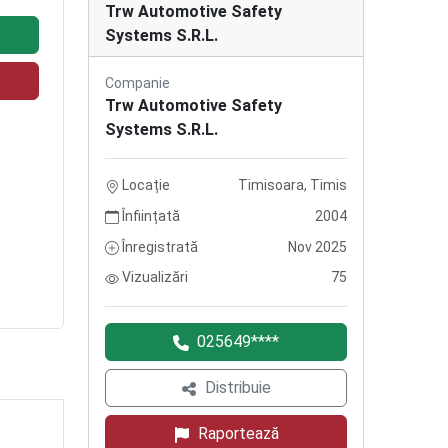
Trw Automotive Safety
Systems S.R.L.
Companie
Trw Automotive Safety
Systems S.R.L.
Locație
Timisoara, Timis
Înființată
2004
Înregistrată
Nov 2025
Vizualizări
75
025649****
Distribuie
Raportează