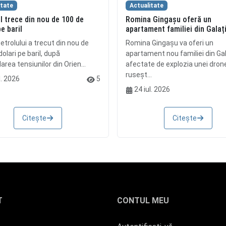
itate
Actualitate
l trece din nou de 100 de
Romina Gingașu oferă un
pe baril
apartament familiei din Galaț
etrolului a trecut din nou de
Romina Gingașu va oferi un
olari pe baril, după
apartament nou familiei din Gal
rea tensiunilor din Orien...
afectate de explozia unei dron
ruseșt...
l. 2026
5
24 iul. 2026
Citește
Citește
T
CONTUL MEU