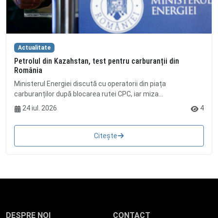
Actualitate
Petrolul din Kazahstan, test pentru carburanții din
România
Ministerul Energiei discută cu operatorii din piața
carburanților după blocarea rutei CPC, iar miza...
24 iul. 2026
4
Citește
DESPRE NOI
CONTACT