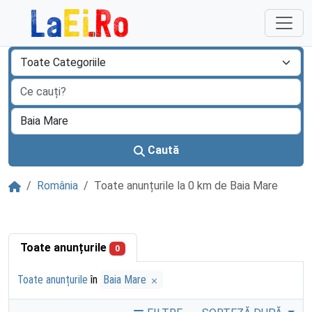
Sari la continut
Caută
Acasă
România
Toate anunțurile la 0 km de Baia Mare
Toate anunțurile
0
Toate anunțurile
în
Baia Mare