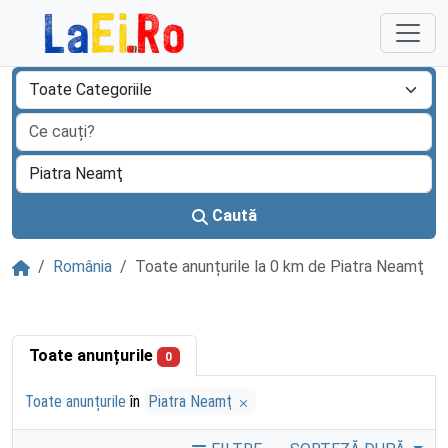
Sari la continut
Caută
Acasă
România
Toate anunțurile la 0 km de Piatra Neamţ
Toate anunțurile
0
Toate anunțurile
în
Piatra Neamţ