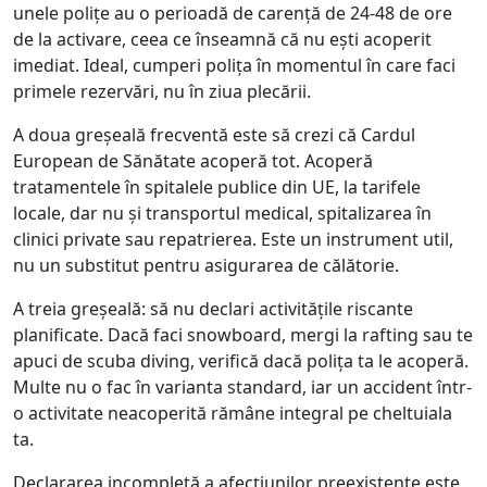
unele polițe au o perioadă de carență de 24-48 de ore
de la activare, ceea ce înseamnă că nu ești acoperit
imediat. Ideal, cumperi polița în momentul în care faci
primele rezervări, nu în ziua plecării.
A doua greșeală frecventă este să crezi că Cardul
European de Sănătate acoperă tot. Acoperă
tratamentele în spitalele publice din UE, la tarifele
locale, dar nu și transportul medical, spitalizarea în
clinici private sau repatrierea. Este un instrument util,
nu un substitut pentru asigurarea de călătorie.
A treia greșeală: să nu declari activitățile riscante
planificate. Dacă faci snowboard, mergi la rafting sau te
apuci de scuba diving, verifică dacă polița ta le acoperă.
Multe nu o fac în varianta standard, iar un accident într-
o activitate neacoperită rămâne integral pe cheltuiala
ta.
Declararea incompletă a afecțiunilor preexistente este