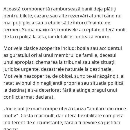
Această componentă rambursează banii deja plătiți
pentru bilete, cazare sau alte rezervări atunci când nu
mai poți pleca sau trebuie să te întorci înainte de
termen. Suma maximă și motivele acceptate diferă mult
de la o poliță la alta, iar detaliile contează enorm.
Motivele clasice acoperite includ: boala sau accidentul
asiguratului ori al unui membrul de familie, decesul
unui apropiat, chemarea la tribunal sau alte situații
juridice urgente, dezastrele naturale la destinație.
Motivele neacoperite, de obicei, sunt: te-ai răzgândit, ai
ratat avionul din neglijență proprie sau situația politică
la destinație s-a deteriorat fără a atinge pragul unui
conflict armat declarat.
Unele polițe mai scumpe oferă clauza "anulare din orice
motiv". Costă mai mult, dar oferă flexibilitate completă
indiferent de circumstanțe, fără a fi nevoie să justifici
decizia.