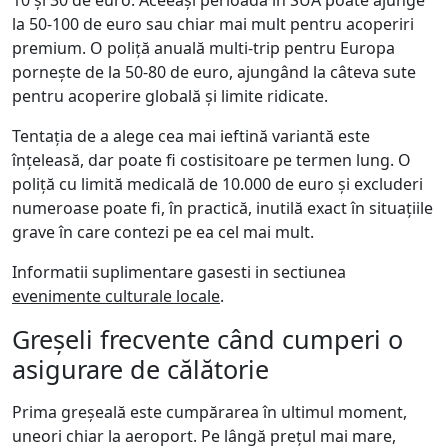
10 și 30 de euro. Aceeași perioadă în SUA poate ajunge
la 50-100 de euro sau chiar mai mult pentru acoperiri
premium. O poliță anuală multi-trip pentru Europa
pornește de la 50-80 de euro, ajungând la câteva sute
pentru acoperire globală și limite ridicate.
Tentația de a alege cea mai ieftină variantă este
înțeleasă, dar poate fi costisitoare pe termen lung. O
poliță cu limită medicală de 10.000 de euro și excluderi
numeroase poate fi, în practică, inutilă exact în situațiile
grave în care contezi pe ea cel mai mult.
Informatii suplimentare gasesti in sectiunea
evenimente culturale locale
.
Greșeli frecvente când cumperi o
asigurare de călătorie
Prima greșeală este cumpărarea în ultimul moment,
uneori chiar la aeroport. Pe lângă prețul mai mare,