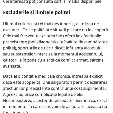
Cei interesati pot consulta
carti si media disponibile
.
Excluderile și limitele poliței
Ultimul criteriu, și cel mai des ignorat, este lista de
excluderi. Orice poliță are situații pe care nu le acoperă.
Cele mai frecvente excluderi se referă la: afecțiunile
preexistente (boli diagnosticate înainte de cumpărarea
poliței), sporturile de risc ridicat, influența alcoolului
sau substanțelor interzise la momentul accidentului,
călătoriile în zone cu alertă de conflict armat, sarcina
avansată.
Dacă ai o condiție medicală cronică, întreabă explicit
dacă este acoperită. Unii asigurători permit declararea
afecțiunilor preexistente contra unui cost suplimentar.
Alții exclud orice complicație legată de ele.
Necunoașterea acestor detalii poate însemna că, exact
în momentul în care ai nevoie de asigurare, aceasta nu
funcționează.