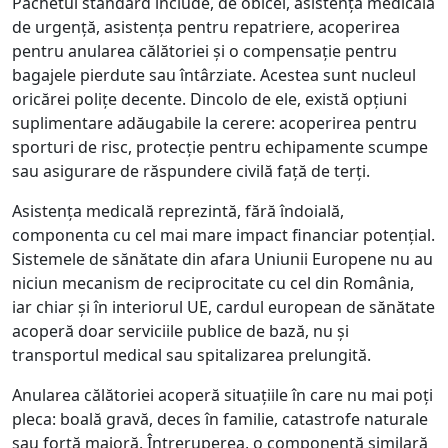
Pachetul standard include, de obicei, asistența medicală
de urgență, asistența pentru repatriere, acoperirea
pentru anularea călătoriei și o compensație pentru
bagajele pierdute sau întârziate. Acestea sunt nucleul
oricărei polițe decente. Dincolo de ele, există opțiuni
suplimentare adăugabile la cerere: acoperirea pentru
sporturi de risc, protecție pentru echipamente scumpe
sau asigurare de răspundere civilă față de terți.
Asistența medicală reprezintă, fără îndoială,
componenta cu cel mai mare impact financiar potențial.
Sistemele de sănătate din afara Uniunii Europene nu au
niciun mecanism de reciprocitate cu cel din România,
iar chiar și în interiorul UE, cardul european de sănătate
acoperă doar serviciile publice de bază, nu și
transportul medical sau spitalizarea prelungită.
Anularea călătoriei acoperă situațiile în care nu mai poți
pleca: boală gravă, deces în familie, catastrofe naturale
sau forță majoră. Întreruperea, o componentă similară