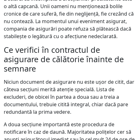
o altă capcană. Unii oameni nu menționează bolile
cronice de care suferă, fie din neglijență, fie crezând că
nu contează. La momentul unui eveniment asigurat,
compania de asigurări poate refuza să plătească dacă
stabilește o legătură cu o afecțiune nedeclarată.
Ce verifici în contractul de
asigurare de călătorie înainte de
semnare
Niciun document de asigurare nu este ușor de citit, dar
câteva secțiuni merită atenție specială. Lista de
excluderi, de obicei în partea a doua sau a treia a
documentului, trebuie citită integral, chiar dacă pare
redundantă la prima vedere.
A doua secțiune importantă este procedura de
notificare în caz de daună. Majoritatea polițelor cer să
anunți asigurătorul imediat sau în cel mult 24 de ore de