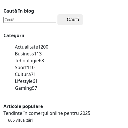
Caută în blog
Caută
Categorii
Actualitate
1200
Business
113
Tehnologie
68
Sport
110
Cultură
71
Lifestyle
61
Gaming
57
Articole populare
Tendințe în comerțul online pentru 2025
605 vizualizări