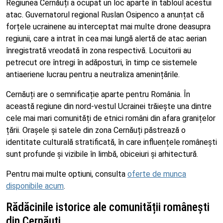
Regiunea Cernăuți a ocupat un loc aparte în tabloul acestui
atac. Guvernatorul regional Ruslan Osipenco a anunțat că
forțele ucrainene au interceptat mai multe drone deasupra
regiunii, care a intrat în cea mai lungă alertă de atac aerian
înregistrată vreodată în zona respectivă. Locuitorii au
petrecut ore întregi în adăposturi, în timp ce sistemele
antiaeriene lucrau pentru a neutraliza amenințările.
Cernăuți are o semnificație aparte pentru România. În
această regiune din nord-vestul Ucrainei trăiește una dintre
cele mai mari comunități de etnici români din afara granițelor
țării. Orașele și satele din zona Cernăuți păstrează o
identitate culturală stratificată, în care influențele românești
sunt profunde și vizibile în limbă, obiceiuri și arhitectură.
Pentru mai multe optiuni, consulta
oferte de munca
disponibile acum
.
Rădăcinile istorice ale comunității românești
din Cernăuți