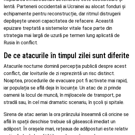
lentă. Partenerii occidentali ai Ucrainei au alocat fonduri și
echipamente pentru reconstrucție, dar ritmul distrugerii
depășește uneori capacitatea de refacere. Această
epuizare treptată a sistemelor vitale face parte din
strategia mai largă de uzură pe termen lung aplicată de
Rusia în conflict.
De ce atacurile în timpul zilei sunt diferite
Atacurile nocturne domină percepția publică despre acest
conflict, dar loviturile de zi reprezintă un risc distinct.
Noaptea, procedurile de evacuare pot fi activate mai rapid,
iar populația se află deja în locuințe. Un atac de zi prinde
oamenii la locul de muncă, în mijloacele de transport, pe
stradă sau, în cel mai dramatic scenariu, în școli și spitale.
Sirena de atac aerian la ora prânzului înseamnă că oricine se
află în spații deschise trebuie să găsească imediat un
adăpost. În orașele mari, rețeaua de adăposturi este relativ