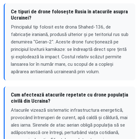
Ce tipuri de drone folosește Rusia în atacurile asupra
Ucrainei?
Principalul tip folosit este drona Shahed-136, de
fabricație iraniană, produsă ulterior și pe teritoriul rus sub
denumirea "Geran-2". Aceste drone funcționează pe
principiul loviturii kamikaze: se îndreaptă direct spre țintă
și explodează la impact. Costul relativ scăzut permite
lansarea lor în număr mare, cu scopul de a copleși
apărarea antiaeriană ucraineană prin volum.
Cum afectează atacurile repetate cu drone populația
civilă din Ucraina?
Atacurile vizează sistematic infrastructura energetică,
provocând întreruperi de curent, apă caldă și căldură, mai
ales iarna. Sirenele de atac aerian obligă populația să se
adăpostească ore întregi, perturbând viața cotidiană,