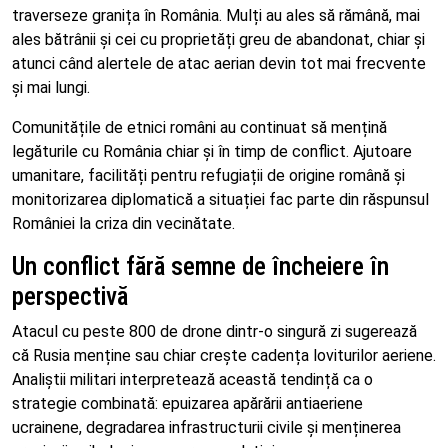
traverseze granița în România. Mulți au ales să rămână, mai
ales bătrânii și cei cu proprietăți greu de abandonat, chiar și
atunci când alertele de atac aerian devin tot mai frecvente
și mai lungi.
Comunitățile de etnici români au continuat să mențină
legăturile cu România chiar și în timp de conflict. Ajutoare
umanitare, facilități pentru refugiații de origine română și
monitorizarea diplomatică a situației fac parte din răspunsul
României la criza din vecinătate.
Un conflict fără semne de încheiere în
perspectivă
Atacul cu peste 800 de drone dintr-o singură zi sugerează
că Rusia menține sau chiar crește cadența loviturilor aeriene.
Analiștii militari interpretează această tendință ca o
strategie combinată: epuizarea apărării antiaeriene
ucrainene, degradarea infrastructurii civile și menținerea