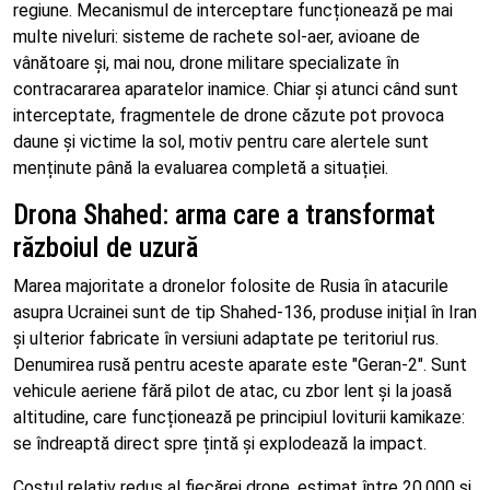
regiune. Mecanismul de interceptare funcționează pe mai
multe niveluri: sisteme de rachete sol-aer, avioane de
vânătoare și, mai nou, drone militare specializate în
contracararea aparatelor inamice. Chiar și atunci când sunt
interceptate, fragmentele de drone căzute pot provoca
daune și victime la sol, motiv pentru care alertele sunt
menținute până la evaluarea completă a situației.
Drona Shahed: arma care a transformat
războiul de uzură
Marea majoritate a dronelor folosite de Rusia în atacurile
asupra Ucrainei sunt de tip Shahed-136, produse inițial în Iran
și ulterior fabricate în versiuni adaptate pe teritoriul rus.
Denumirea rusă pentru aceste aparate este "Geran-2". Sunt
vehicule aeriene fără pilot de atac, cu zbor lent și la joasă
altitudine, care funcționează pe principiul loviturii kamikaze:
se îndreaptă direct spre țintă și explodează la impact.
Costul relativ redus al fiecărei drone, estimat între 20.000 și