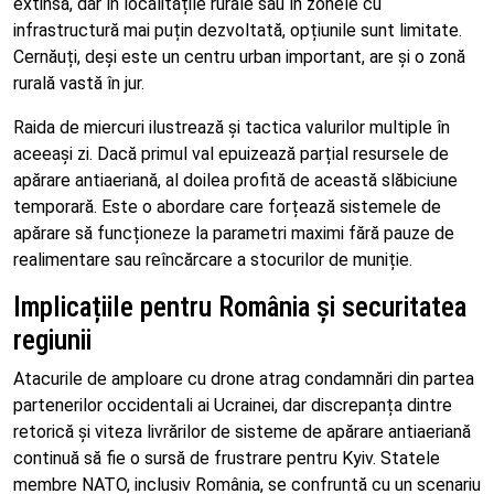
extinsă, dar în localitățile rurale sau în zonele cu
infrastructură mai puțin dezvoltată, opțiunile sunt limitate.
Cernăuți, deși este un centru urban important, are și o zonă
rurală vastă în jur.
Raida de miercuri ilustrează și tactica valurilor multiple în
aceeași zi. Dacă primul val epuizează parțial resursele de
apărare antiaeriană, al doilea profită de această slăbiciune
temporară. Este o abordare care forțează sistemele de
apărare să funcționeze la parametri maximi fără pauze de
realimentare sau reîncărcare a stocurilor de muniție.
Implicațiile pentru România și securitatea
regiunii
Atacurile de amploare cu drone atrag condamnări din partea
partenerilor occidentali ai Ucrainei, dar discrepanța dintre
retorică și viteza livrărilor de sisteme de apărare antiaeriană
continuă să fie o sursă de frustrare pentru Kyiv. Statele
membre NATO, inclusiv România, se confruntă cu un scenariu