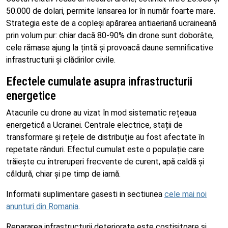
50.000 de dolari, permite lansarea lor în număr foarte mare.
Strategia este de a copleși apărarea antiaeriană ucraineană
prin volum pur: chiar dacă 80-90% din drone sunt doborâte,
cele rămase ajung la țintă și provoacă daune semnificative
infrastructurii și clădirilor civile.
Efectele cumulate asupra infrastructurii
energetice
Atacurile cu drone au vizat în mod sistematic rețeaua
energetică a Ucrainei. Centrale electrice, stații de
transformare și rețele de distribuție au fost afectate în
repetate rânduri. Efectul cumulat este o populație care
trăiește cu întreruperi frecvente de curent, apă caldă și
căldură, chiar și pe timp de iarnă.
Informatii suplimentare gasesti in sectiunea
cele mai noi
anunturi din Romania
.
Repararea infrastructurii deteriorate este costisitoare și