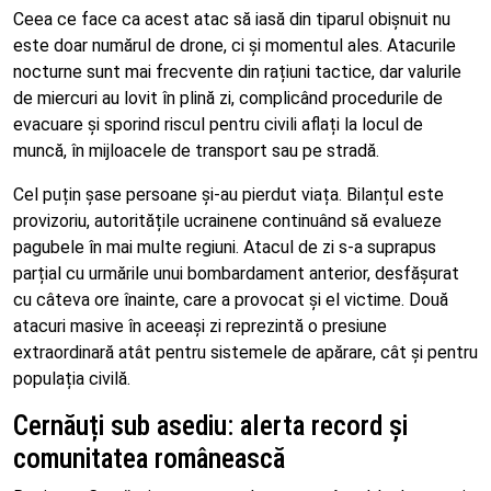
Ceea ce face ca acest atac să iasă din tiparul obișnuit nu
este doar numărul de drone, ci și momentul ales. Atacurile
nocturne sunt mai frecvente din rațiuni tactice, dar valurile
de miercuri au lovit în plină zi, complicând procedurile de
evacuare și sporind riscul pentru civili aflați la locul de
muncă, în mijloacele de transport sau pe stradă.
Cel puțin șase persoane și-au pierdut viața. Bilanțul este
provizoriu, autoritățile ucrainene continuând să evalueze
pagubele în mai multe regiuni. Atacul de zi s-a suprapus
parțial cu urmările unui bombardament anterior, desfășurat
cu câteva ore înainte, care a provocat și el victime. Două
atacuri masive în aceeași zi reprezintă o presiune
extraordinară atât pentru sistemele de apărare, cât și pentru
populația civilă.
Cernăuți sub asediu: alerta record și
comunitatea românească