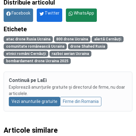
Distribuie articolul
Facebook
Twitter
WhatsApp
Etichete
atac drone Rusia Ucraina
800 drone Ucraina
alertă Cernăuți
comunitate românească Ucraina
drone Shahed Rusia
etnici români Cernăuți
razboi aerian Ucraina
bombardament drone Ucraina 2025
Continuă pe LaEi
Explorează anunțurile gratuite și directorul de firme, nu doar
articolele.
Vezi anunturile gratuite
Firme din Romania
Articole similare