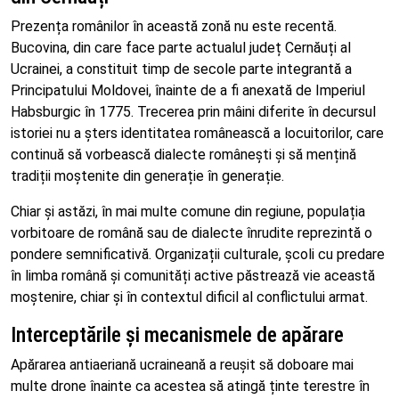
Prezența românilor în această zonă nu este recentă.
Bucovina, din care face parte actualul județ Cernăuți al
Ucrainei, a constituit timp de secole parte integrantă a
Principatului Moldovei, înainte de a fi anexată de Imperiul
Habsburgic în 1775. Trecerea prin mâini diferite în decursul
istoriei nu a șters identitatea românească a locuitorilor, care
continuă să vorbească dialecte românești și să mențină
tradiții moștenite din generație în generație.
Chiar și astăzi, în mai multe comune din regiune, populația
vorbitoare de română sau de dialecte înrudite reprezintă o
pondere semnificativă. Organizații culturale, școli cu predare
în limba română și comunități active păstrează vie această
moștenire, chiar și în contextul dificil al conflictului armat.
Interceptările și mecanismele de apărare
Apărarea antiaeriană ucraineană a reușit să doboare mai
multe drone înainte ca acestea să atingă ținte terestre în