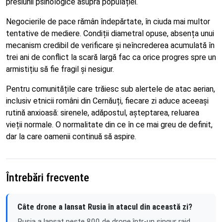
presiunii psihologice asupra populației.
Negocierile de pace rămân îndepărtate, în ciuda mai multor
tentative de mediere. Condiții diametral opuse, absența unui
mecanism credibil de verificare și neîncrederea acumulată în
trei ani de conflict la scară largă fac ca orice progres spre un
armistițiu să fie fragil și nesigur.
Pentru comunitățile care trăiesc sub alertele de atac aerian,
inclusiv etnicii români din Cernăuți, fiecare zi aduce aceeași
rutină anxioasă: sirenele, adăpostul, așteptarea, reluarea
vieții normale. O normalitate din ce în ce mai greu de definit,
dar la care oamenii continuă să aspire.
Întrebări frecvente
Câte drone a lansat Rusia în atacul din această zi?
Rusia a lansat peste 800 de drone într-un singur raid